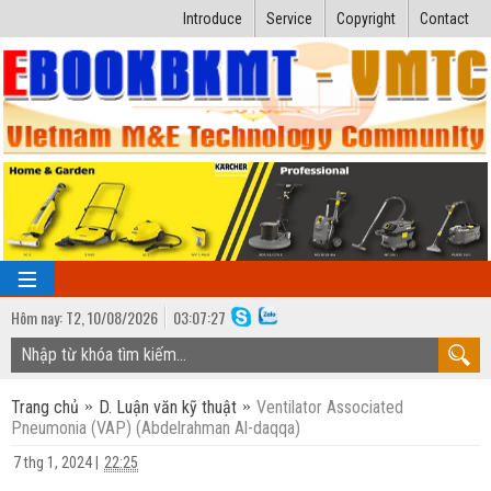
Introduce
Service
Copyright
Contact
Hôm nay:
T2,
10
/
08
/
2026
03
:
07:27
TRANG CHỦ
Trang chủ
D. Luận văn kỹ thuật
Ventilator Associated
Bài giảng kỹ thuật
Pneumonia (VAP) (Abdelrahman Al-daqqa)
Ngành Nhiệt lạnh
Luận văn kỹ thuật
7 thg 1, 2024
|
22:25