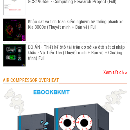
GCS190656 - Computing Research Project (Full)
Khảo sát và tính toán kiểm nghiệm hệ thống phanh xe
Kia 3000s (Thuyết minh + Bản vẽ) Full
ĐỒ ÁN - Thiết kế ôtô tải trên cơ sở xe ôtô sát xi nhập
khẩu - Vũ Tiến Thà (Thuyết minh + Bản vẽ + Chương
trình) Full
Xem tất cả »
AIR COMPRESSOR OVERHEAT