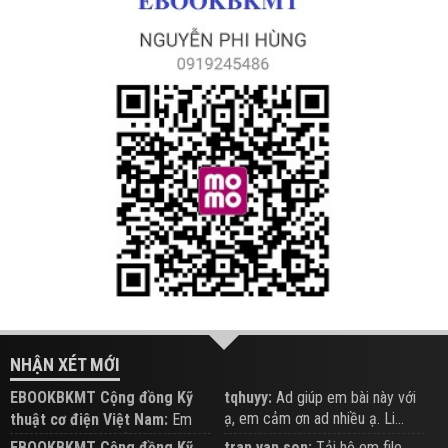
NHẬN XÉT MỚI
EBOOKBKMT Cộng đồng Kỹ
tqhuyy:
Ad giúp em bài này với
ạ, em cảm ơn ad nhiều ạ. Li...
thuật cơ điện Việt Nam:
Em
đăng trên Group hỗ trợ nhé
EBOOKBKMT Cộng đồng Kỹ
tran van son:
Tải hộ em file