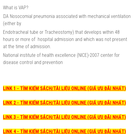
What is VAP?
A Nosocomial pneumonia associated with mechanical ventilation
(either by
Endotracheal tube or Tracheostomy) that develops within 48
hours or more of hospital admission and which was not present
at the time of admission.
National institute of health excellence (NICE)-2007 center for
disease control and prevention
LINK 1 - TÌM KIẾM SÁCH/TÀI LIỆU ONLINE (GIÁ ƯU ĐÃI NHẤT)
LINK 2 - TÌM KIẾM SÁCH/TÀI LIỆU ONLINE (GIÁ ƯU ĐÃI NHẤT)
LINK 3 - TÌM KIẾM SÁCH/TÀI LIỆU ONLINE (GIÁ ƯU ĐÃI NHẤT)
LINK 4 - TÌM KIẾM SÁCH/TÀI LIỆU ONLINE (GIÁ ƯU ĐÃI NHẤT)