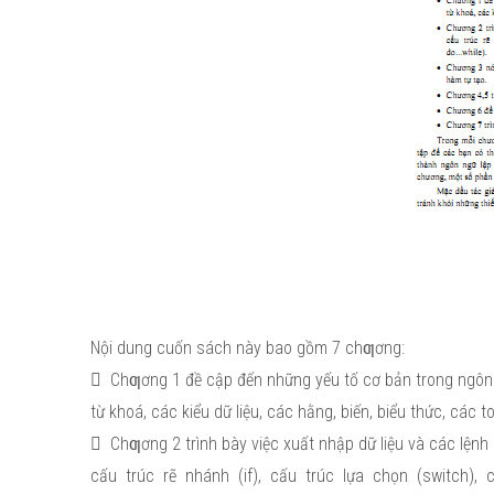
Nội dung cuốn sách này bao gồm 7 chƣơng:
 Chƣơng 1 đề cập đến những yếu tố cơ bản trong ngôn 
từ khoá, các kiểu dữ liệu, các hằng, biến, biểu thức, các 
 Chƣơng 2 trình bày việc xuất nhập dữ liệu và các lệnh
cấu trúc rẽ nhánh (if), cấu trúc lựa chọn (switch), c