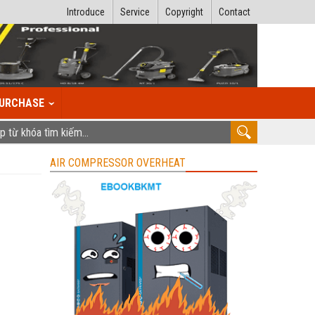
Introduce
Service
Copyright
Contact
URCHASE
AIR COMPRESSOR OVERHEAT