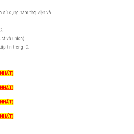
h sử dụng hàm thƣ viện và
 C.
uct và union).
tập tin trong C.
I NHẤT)
I NHẤT)
I NHẤT)
I NHẤT)