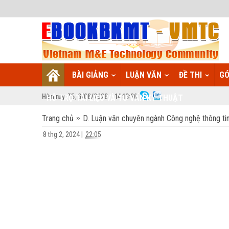
BÀI GIẢNG
LUẬN VĂN
ĐỀ THI
GÓ
Hôm nay:
T5,
6
/
08
/
2026
14
:
13:26
HỖ TRỢ TÀI LIỆU VÀ TƯ VẤN KỸ THUẬT
Trang chủ
D. Luận văn chuyên ngành Công nghệ thông ti
8 thg 2, 2024
|
22:05