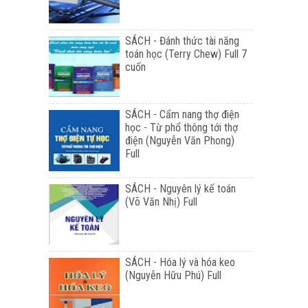
SÁCH - Đánh thức tài năng
toán học (Terry Chew) Full 7
cuốn
SÁCH - Cẩm nang thợ điện
học - Từ phổ thông tới thợ
điện (Nguyễn Văn Phong)
Full
SÁCH - Nguyên lý kế toán
(Võ Văn Nhị) Full
SÁCH - Hóa lý và hóa keo
(Nguyễn Hữu Phú) Full