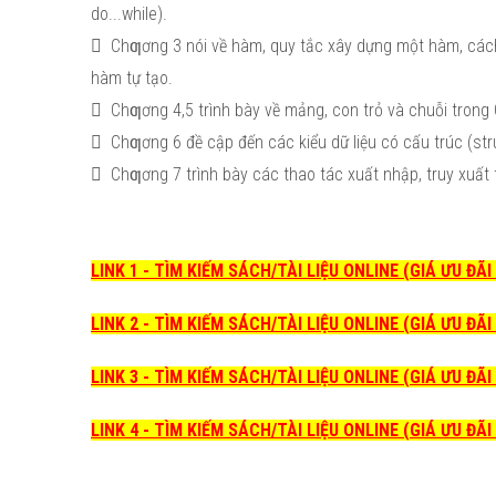
do...while).
 Chƣơng 3 nói về hàm, quy tắc xây dựng một hàm, các
hàm tự tạo.
 Chƣơng 4,5 trình bày về mảng, con trỏ và chuỗi trong
 Chƣơng 6 đề cập đến các kiểu dữ liệu có cấu trúc (str
 Chƣơng 7 trình bày các thao tác xuất nhập, truy xuất 
LINK 1 - TÌM KIẾM SÁCH/TÀI LIỆU ONLINE (GIÁ ƯU ĐÃ
LINK 2 - TÌM KIẾM SÁCH/TÀI LIỆU ONLINE (GIÁ ƯU ĐÃ
LINK 3 - TÌM KIẾM SÁCH/TÀI LIỆU ONLINE (GIÁ ƯU ĐÃ
LINK 4 - TÌM KIẾM SÁCH/TÀI LIỆU ONLINE (GIÁ ƯU ĐÃ