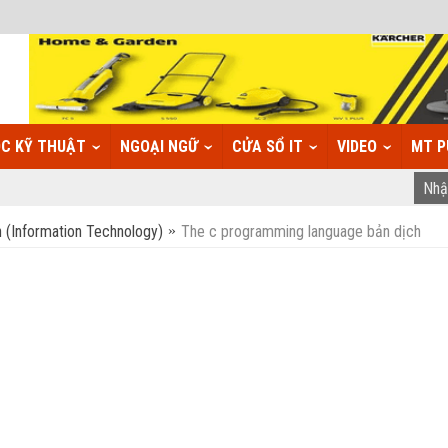
C KỸ THUẬT
NGOẠI NGỮ
CỬA SỔ IT
VIDEO
MT P
n (Information Technology)
The c programming language bản dịch