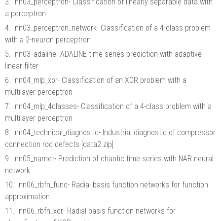
3. nn03_perceptron- Classification of linearly separable data with
a perceptron
4. nn03_perceptron_network- Classification of a 4-class problem
with a 2-neuron perceptron
5. nn03_adaline- ADALINE time series prediction with adaptive
linear filter
6. nn04_mlp_xor- Classification of an XOR problem with a
multilayer perceptron
7. nn04_mlp_4classes- Classification of a 4-class problem with a
multilayer perceptron
8. nn04_technical_diagnostic- Industrial diagnostic of compressor
connection rod defects [data2.zip]
9. nn05_narnet- Prediction of chaotic time series with NAR neural
network
10. nn06_rbfn_func- Radial basis function networks for function
approximation
11. nn06_rbfn_xor- Radial basis function networks for