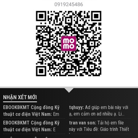
NHẬN XÉT MỚI
EBOOKBKMT Cộng đồng Kỹ
tqhuyy:
Ad giúp em bài này với
ạ, em cảm ơn ad nhiều ạ. Li...
thuật cơ điện Việt Nam:
Em
đăng trên Group hỗ trợ nhé
EBOOKBKMT Cộng đồng Kỹ
tran van son:
Tải hộ em file
này với Tiêu đề: Giáo trình Thiết
thuật cơ điện Việt Nam:
E
b...
xem hỗ trợ trên Group