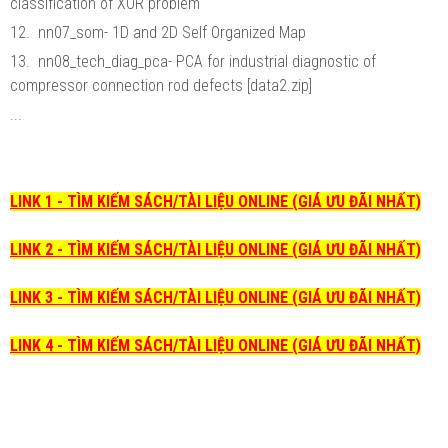
classification of XOR problem
12. nn07_som- 1D and 2D Self Organized Map
13. nn08_tech_diag_pca- PCA for industrial diagnostic of
compressor connection rod defects [data2.zip]
...
LINK 1 - TÌM KIẾM SÁCH/TÀI LIỆU ONLINE (GIÁ ƯU ĐÃI NHẤT)
LINK 2 - TÌM KIẾM SÁCH/TÀI LIỆU ONLINE (GIÁ ƯU ĐÃI NHẤT)
LINK 3 - TÌM KIẾM SÁCH/TÀI LIỆU ONLINE (GIÁ ƯU ĐÃI NHẤT)
LINK 4 - TÌM KIẾM SÁCH/TÀI LIỆU ONLINE (GIÁ ƯU ĐÃI NHẤT)