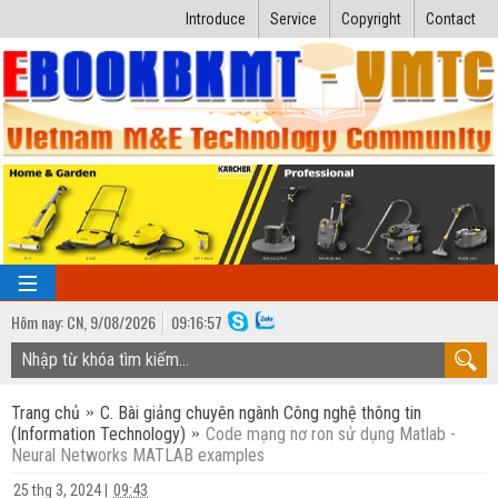
Introduce
Service
Copyright
Contact
Hôm nay:
CN,
9
/
08
/
2026
09
:
16:57
TRANG CHỦ
Trang chủ
C. Bài giảng chuyên ngành Công nghệ thông tin
Bài giảng kỹ thuật
(Information Technology)
Code mạng nơ ron sử dụng Matlab -
Neural Networks MATLAB examples
Ngành Nhiệt lạnh
Luận văn kỹ thuật
25 thg 3, 2024
|
09:43