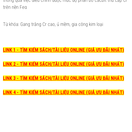
thông qua việc điều chỉnh được mức độ phân bố cácbit thứ cấp Cr
trên nền Feα
Từ khóa: Gang trắng Cr cao, ủ mềm, gia công kim loại
LINK 1 - TÌM KIẾM SÁCH/TÀI LIỆU ONLINE (GIÁ ƯU ĐÃI NHẤT)
LINK 2 - TÌM KIẾM SÁCH/TÀI LIỆU ONLINE (GIÁ ƯU ĐÃI NHẤT)
LINK 3 - TÌM KIẾM SÁCH/TÀI LIỆU ONLINE (GIÁ ƯU ĐÃI NHẤT)
LINK 4 - TÌM KIẾM SÁCH/TÀI LIỆU ONLINE (GIÁ ƯU ĐÃI NHẤT)