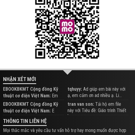
NHẬN XÉT MỚI
EBOOKBKMT Cộng đồng Kỹ
tqhuyy:
Ad giúp em bài này với
ạ, em cảm ơn ad nhiều ạ. Li...
thuật cơ điện Việt Nam:
Em
đăng trên Group hỗ trợ nhé
EBOOKBKMT Cộng đồng Kỹ
tran van son:
Tải hộ em file
này với Tiêu đề: Giáo trình Thiết
thuật cơ điện Việt Nam:
E
b...
xem hỗ trợ trên Group
THÔNG TIN LIÊN HỆ
Mọi thắc mắc và yêu cầu tư vấn hỗ trợ hay mong muốn được hợp