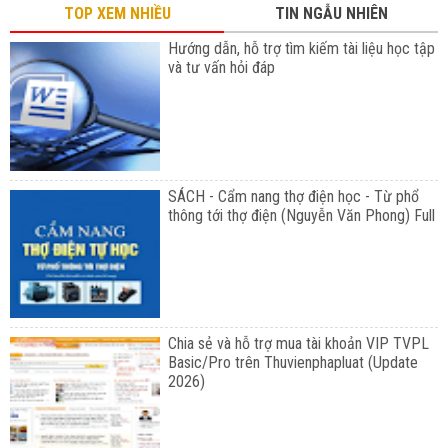
TOP XEM NHIỀU
TIN NGẪU NHIÊN
Hướng dẫn, hỗ trợ tìm kiếm tài liệu học tập
và tư vấn hỏi đáp
SÁCH - Cẩm nang thợ điện học - Từ phổ
thông tới thợ điện (Nguyễn Văn Phong) Full
Chia sẻ và hỗ trợ mua tài khoản VIP TVPL
Basic/Pro trên Thuvienphapluat (Update
2026)