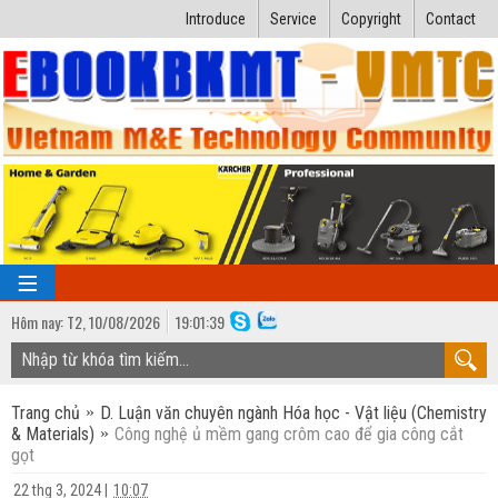
Introduce
Service
Copyright
Contact
Hôm nay:
T2,
10
/
08
/
2026
19
:
01:40
TRANG CHỦ
Trang chủ
D. Luận văn chuyên ngành Hóa học - Vật liệu (Chemistry
Bài giảng kỹ thuật
& Materials)
Công nghệ ủ mềm gang crôm cao để gia công cắt
gọt
Ngành Nhiệt lạnh
Luận văn kỹ thuật
22 thg 3, 2024
|
10:07