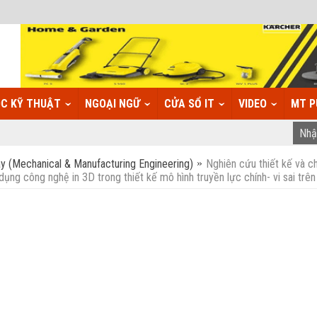
C KỸ THUẬT
NGOẠI NGỮ
CỬA SỔ IT
VIDEO
MT P
y (Mechanical & Manufacturing Engineering)
Nghiên cứu thiết kế và 
ụng công nghệ in 3D trong thiết kế mô hình truyền lực chính- vi sai trên