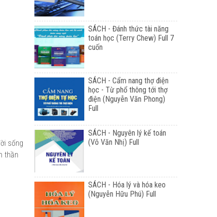
SÁCH - Đánh thức tài năng
toán học (Terry Chew) Full 7
cuốn
SÁCH - Cẩm nang thợ điện
học - Từ phổ thông tới thợ
điện (Nguyễn Văn Phong)
Full
SÁCH - Nguyên lý kế toán
(Võ Văn Nhị) Full
đời sống
h thần
SÁCH - Hóa lý và hóa keo
(Nguyễn Hữu Phú) Full