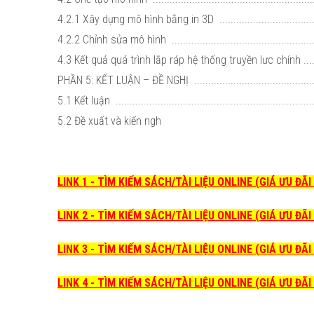
4.2.1 Xây dựng mô hình bằng in 3D ......................................
4.2.2 Chỉnh sửa mô hình .....................................................
4.3 Kết quả quá trình lắp ráp hệ thống truyền lưc chính ..........
PHẦN 5: KẾT LUẬN – ĐỀ NGHỊ ...............................................
5.1 Kết luận .......................................................................
5.2 Đề xuất và kiến ngh
LINK 1 - TÌM KIẾM SÁCH/TÀI LIỆU ONLINE (GIÁ ƯU ĐÃ
LINK 2 - TÌM KIẾM SÁCH/TÀI LIỆU ONLINE (GIÁ ƯU ĐÃ
LINK 3 - TÌM KIẾM SÁCH/TÀI LIỆU ONLINE (GIÁ ƯU ĐÃ
LINK 4 - TÌM KIẾM SÁCH/TÀI LIỆU ONLINE (GIÁ ƯU ĐÃ