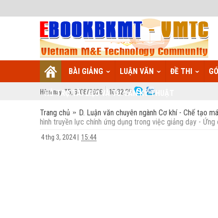
BÀI GIẢNG
LUẬN VĂN
ĐỀ THI
GÓ
Hôm nay:
T5,
6
/
08
/
2026
10
:
32:25
HỖ TRỢ TÀI LIỆU VÀ TƯ VẤN KỸ THUẬT
Trang chủ
D. Luận văn chuyên ngành Cơ khí - Chế tạo má
hình truyền lực chính ứng dụng trong việc giảng dạy - Ứng d
4 thg 3, 2024
|
15:44