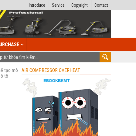
Introduce
Service
Copyright
Contact
URCHASE
chế tạo mô
AIR COMPRESSOR OVERHEAT
 ô tô