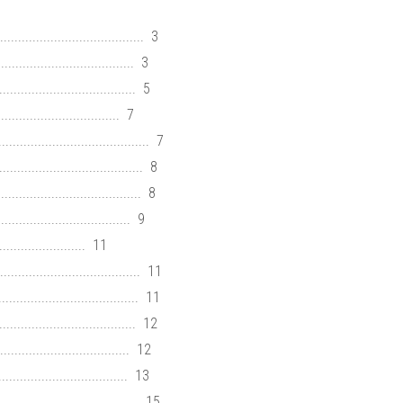
.................................... 3
................................... 3
................................... 5
........................... 7
....................................... 7
.................................... 8
.................................... 8
.............................. 9
................. 11
..................................... 11
.................................. 11
.................................. 12
................................... 12
................................ 13
.................................... 15