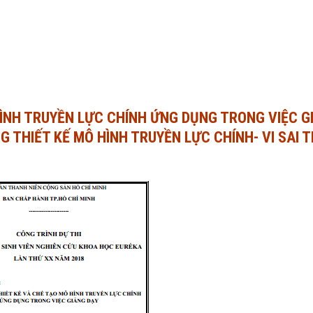
HÌNH TRUYỀN LỰC CHÍNH ỨNG DỤNG TRONG VIỆC G
G THIẾT KẾ MÔ HÌNH TRUYỀN LỰC CHÍNH- VI SAI 