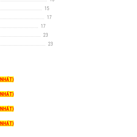
.............................. 15
.................................. 17
......................... 17
............................. 23
..................................... 23
I NHẤT)
I NHẤT)
I NHẤT)
I NHẤT)