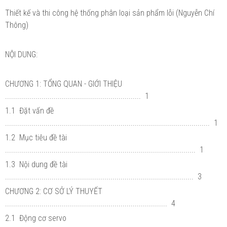
Thiết kế và thi công hệ thống phân loại sản phẩm lỗi (Nguyễn Chí
Thông)
NỘI DUNG:
CHƯƠNG 1: TỔNG QUAN - GIỚI THIỆU
................................................................... 1
1.1 Đặt vấn đề
..................................................................................................... 1
1.2 Mục tiêu đề tài
.............................................................................................. 1
1.3 Nội dung đề tài
............................................................................................. 3
CHƯƠNG 2: CƠ SỞ LÝ THUYẾT
................................................................................ 4
2.1 Động cơ servo