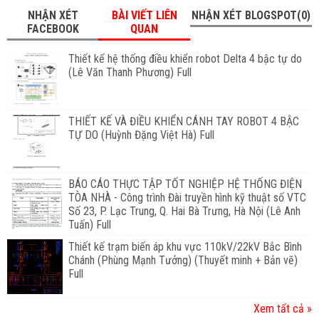
NHẬN XÉT
BÀI VIẾT LIÊN
NHẬN XÉT BLOGSPOT(0)
FACEBOOK
QUAN
Thiết kế hệ thống điều khiển robot Delta 4 bậc tự do
(Lê Văn Thanh Phương) Full
THIẾT KẾ VÀ ĐIỀU KHIỂN CÁNH TAY ROBOT 4 BẬC
TỰ DO (Huỳnh Đặng Việt Hà) Full
BÁO CÁO THỰC TẬP TỐT NGHIỆP HỆ THỐNG ĐIỆN
TÒA NHÀ - Công trình Đài truyền hình kỹ thuật số VTC
Số 23, P. Lạc Trung, Q. Hai Bà Trưng, Hà Nội (Lê Anh
Tuấn) Full
Thiết kế trạm biến áp khu vực 110kV/22kV Bắc Bình
Chánh (Phùng Mạnh Tưởng) (Thuyết minh + Bản vẽ)
Full
Xem tất cả »