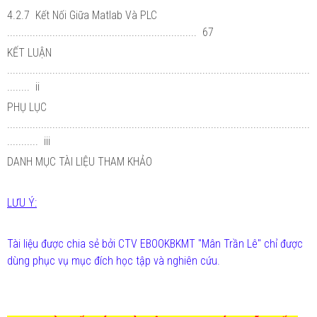
4.2.7 Kết Nối Giữa Matlab Và PLC
................................................................... 67
KẾT LUẬN
...........................................................................................................
........ ii
PHỤ LỤC
...........................................................................................................
........... iii
DANH MỤC TÀI LIỆU THAM KHẢO
LƯU Ý:
Tài liệu được chia sẻ bởi CTV EBOOKBKMT "Mân Trần Lê" chỉ được
dùng phục vụ mục đích học tập và nghiên cứu.