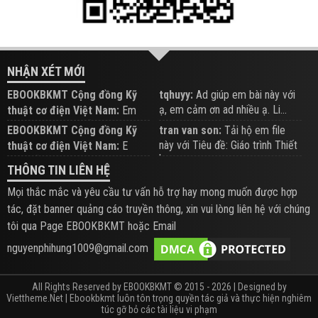
NHẬN XÉT MỚI
EBOOKBKMT Cộng đồng Kỹ
tqhuyy:
Ad giúp em bài này với
ạ, em cảm ơn ad nhiều ạ. Li...
thuật cơ điện Việt Nam:
Em
đăng trên Group hỗ trợ nhé
EBOOKBKMT Cộng đồng Kỹ
tran van son:
Tải hộ em file
này với Tiêu đề: Giáo trình Thiết
thuật cơ điện Việt Nam:
E
b...
xem hỗ trợ trên Group
THÔNG TIN LIÊN HỆ
Mọi thắc mắc và yêu cầu tư vấn hỗ trợ hay mong muốn được hợp
tác, đặt banner quảng cáo truyền thông, xin vui lòng liên hệ với chúng
tôi qua Page EBOOKBKMT hoặc Email
nguyenphihung1009@gmail.com
All Rights Reserved by EBOOKBKMT © 2015 - 2026 | Designed by
Viettheme.Net
| Ebookbkmt luôn tôn trọng quyền tác giả và thực hiện nghiêm
túc gỡ bỏ các tài liệu vi phạm