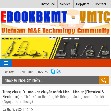
Introduce
Service
Copyright
Contact
Hôm nay:
T6,
7
/
08
/
2026
16
:
29:57
TRANG CHỦ
Trang chủ
D. Luận văn chuyên ngành Điện - Điện tử (Electrical &
Bài giảng kỹ thuật
Electronic)
Thiết kế và thi công hệ thống phân loại sản phẩm lỗi
(Nguyễn Chí Thông)
Ngành Nhiệt lạnh
Luận văn kỹ thuật
22 thg 3, 2024
|
15:15