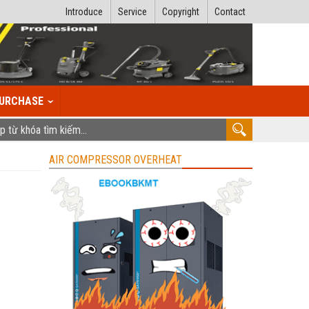
Introduce
Service
Copyright
Contact
URCHASE
AIR COMPRESSOR OVERHEAT