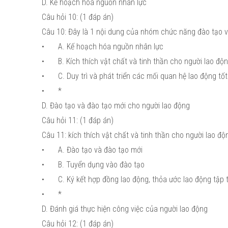
D. Kế hoạch hóa nguồn nhân lực
Câu hỏi 10: (1 đáp án)
Câu 10: Đây là 1 nội dung của nhóm chức năng đào tạo v
•
A. Kế hoạch hóa nguồn nhân lực
•
B. Kích thích vật chất và tinh thần cho người lao độ
•
C. Duy trì và phát triển các mối quan hệ lao động tố
•
*
D. Đào tạo và đào tạo mới cho người lao động
Câu hỏi 11: (1 đáp án)
Câu 11: kích thích vật chất và tinh thần cho người lao 
•
A. Đào tạo và đào tạo mới
•
B. Tuyển dụng vào đào tạo
•
C. Ký kết hợp đồng lao động, thỏa ước lao động tập 
•
*
D. Đánh giá thực hiện công việc của người lao động
Câu hỏi 12: (1 đáp án)