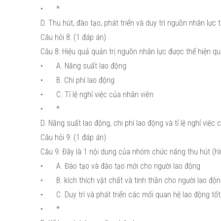
•
*
D. Thu hút, đào tạo, phát triển và duy trì nguồn nhân lực
Câu hỏi 8: (1 đáp án)
Câu 8: Hiệu quả quản trị nguồn nhân lực được thể hiện qua
•
A. Năng suất lao động
•
B. Chi phí lao động
•
C. Tỉ lệ nghỉ việc của nhân viên
•
*
D. Năng suất lao động, chi phí lao động và tỉ lệ nghỉ việc
Câu hỏi 9: (1 đáp án)
Câu 9: Đây là 1 nội dung của nhóm chức năng thu hút (h
•
A. Đào tạo và đào tạo mới cho người lao động
•
B. kích thích vật chất và tinh thần cho người lao độ
•
C. Duy trì và phát triển các mối quan hệ lao động tố
•
*