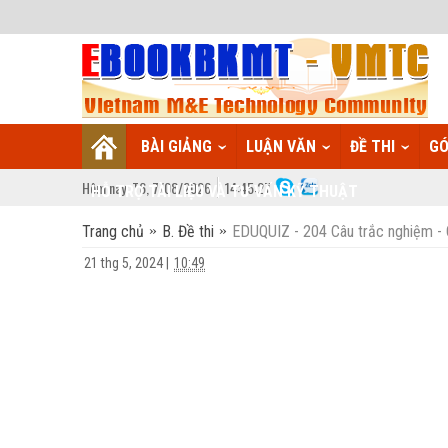
BÀI GIẢNG
LUẬN VĂN
ĐỀ THI
GÓ
Hôm nay:
T6,
7
/
08
/
2026
14
:
45:28
HỖ TRỢ TÀI LIỆU VÀ TƯ VẤN KỸ THUẬT
Trang chủ
B. Đề thi
EDUQUIZ - 204 Câu trắc nghiệm - 
21 thg 5, 2024
|
10:49