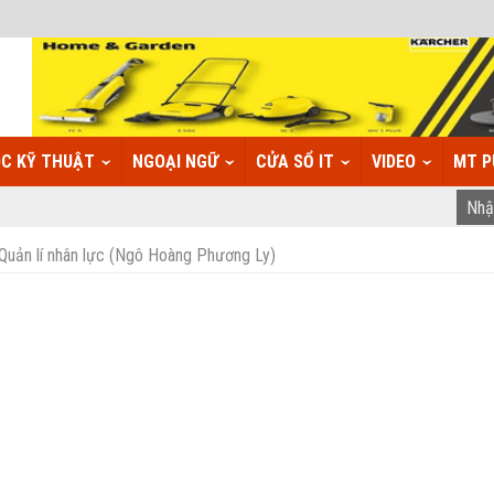
C KỸ THUẬT
NGOẠI NGỮ
CỬA SỔ IT
VIDEO
MT P
Quản lí nhân lực (Ngô Hoàng Phương Ly)