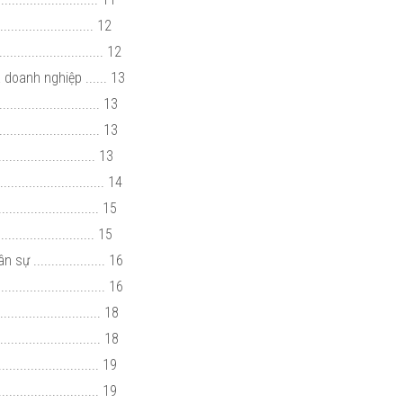
........................ 12
........................ 12
doanh nghiệp ...... 13
...................... 13
.......................... 13
....................... 13
....................... 14
...................... 15
.................... 15
 .................... 16
....................... 16
......................... 18
.......................... 18
........................ 19
......................... 19