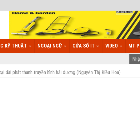
C KỸ THUẬT
NGOẠI NGỮ
CỬA SỔ IT
VIDEO
MT P
ại đài phát thanh truyền hình hải dương (Nguyễn Thị Kiều Hoa)