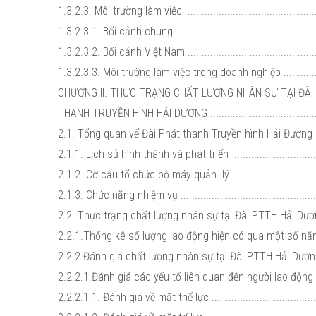
1.3.2.3. Môi trường làm việc ................................................
1.3.2.3.1. Bối cảnh chung ....................................................
1.3.2.3.2. Bối cảnh Việt Nam ................................................
1.3.2.3.3. Môi trường làm việc trong doanh nghiệp .................
CHƯƠNG II. THỰC TRẠNG CHẤT LƯỢNG NHÂN SỰ TẠI ĐÀI
THANH TRUYỀN HÌNH HẢI DƯƠNG ........................................
2.1. Tổng quan vể Đài Phát thanh Truyền hình Hải Đương .......
2.1.1. Lịch sử hình thành và phát triển .................................
2.1.2. Cơ cấu tổ chức bộ máy quản lý ..................................
2.1.3. Chức năng nhiệm vụ ...................................................
2.2. Thực trạng chất lượng nhân sự tại Đài PTTH Hải Dương ...
2.2.1.Thống kê số lượng lao động hiện có qua một số năm ......
2.2.2.Đánh giá chất lượng nhân sự tại Đài PTTH Hải Dương .....
2.2.2.1.Đánh giá các yếu tố liên quan đến người lao động ......
2.2.2.1.1. Đánh giá về mặt thể lực ........................................