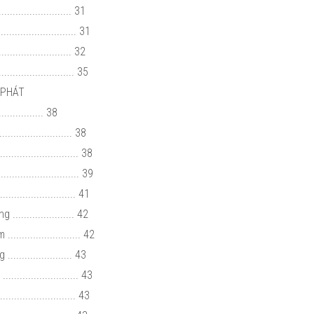
....................... 31
......................... 31
....................... 32
..................... 35
 PHÁT
............. 38
................... 38
........................ 38
........................ 39
........................ 41
................... 42
.................... 42
.................. 43
..................... 43
........................ 43