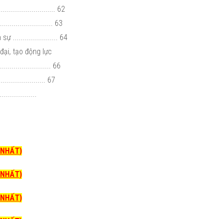
.......................... 62
....................... 63
..................... 64
đại, tạo động lực
........................ 66
....................... 67
................
I NHẤT)
I NHẤT)
I NHẤT)