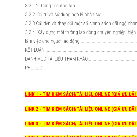
3.2.1.2. Công tác đào tạo ....................................................
3.2.2. Bố trí và sử dụng hợp lý nhân sự .................................
3.2.3 Cải tiến và thay đổi một số chính sách đãi ngộ nhân sự ..
3.2.4. Xây dựng môi trường lao động chuyên nghiệp, hiện 
làm việc cho người lao động ................................................
KẾT LUẬN ...........................................................................
DANH MỤC TÀI LIỆU THAM KHẢO ..........................................
PHỤ LỤC ..
LINK 1 - TÌM KIẾM SÁCH/TÀI LIỆU ONLINE (GIÁ ƯU ĐÃ
LINK 2 - TÌM KIẾM SÁCH/TÀI LIỆU ONLINE (GIÁ ƯU ĐÃ
LINK 3 - TÌM KIẾM SÁCH/TÀI LIỆU ONLINE (GIÁ ƯU ĐÃ