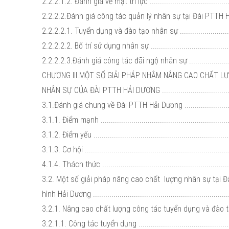
2.2.2.1.2. Đánh giá về mặt trí lực .........................................
2.2.2.2.Đánh giá công tác quản lý nhân sự tại Đài PTTH Hải
2.2.2.2.1. Tuyển dụng và đào tạo nhân sự .............................
2.2.2.2.2. Bố trí sử dụng nhân sự .........................................
2.2.2.2.3.Đánh giá công tác đãi ngộ nhân sự .........................
CHƯƠNG III.MỘT SỐ GIẢI PHÁP NHẰM NÂNG CAO CHẤT L
NHÂN SỰ CỦA ĐÀI PTTH HẢI DƯƠNG ....................................
3.1.Đánh giá chung về Đài PTTH Hải Dương ...........................
3.1.1. Điểm mạnh ................................................................
3.1.2. Điểm yếu ...................................................................
3.1.3. Cơ hội ......................................................................
4.1.4. Thách thức ...............................................................
3.2. Một số giải pháp nâng cao chất lượng nhân sự tại Đ
hình Hải Dương ...................................................................
3.2.1. Nâng cao chất lượng công tác tuyển dụng và đào tạo 
3.2.1.1. Công tác tuyển dụng ...............................................