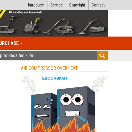
Introduce
Service
Copyright
Contact
URCHASE
AIR COMPRESSOR OVERHEAT