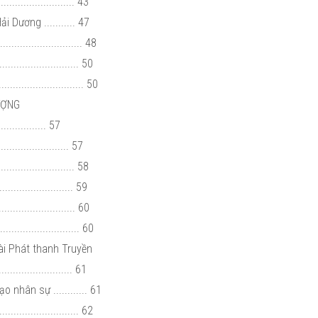
........................ 43
 Dương ........... 47
........................ 48
......................... 50
........................ 50
ƯỢNG
............. 57
................... 57
......................... 58
......................... 59
........................... 60
........................... 60
ài Phát thanh Truyền
......................... 61
nhân sự ............ 61
......................... 62