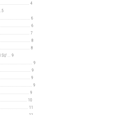
........................... 4
…5
........................... 6
......................... 6
........................ 7
.......................... 8
.......................... 8
SỰ ... 9
....................... 9
......................... 9
........................ 9
......................... 9
............................ 9
........................... 10
......................... 11
........................ 11