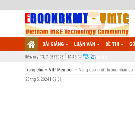
BÀI GIẢNG
LUẬN VĂN
ĐỀ THI
GÓ
Hôm nay:
T6,
7
/
08
/
2026
14
:
43:33
HỖ TRỢ TÀI LIỆU VÀ TƯ VẤN KỸ THUẬT
Trang chủ
VIP Member
Nâng cao chất lượng nhân sự t
23 thg 5, 2024
|
09:31