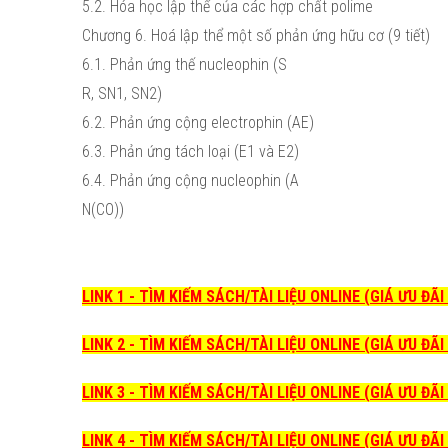
5.2. Hóa học lập thể của các hợp chất polime
Chương 6. Hoá lập thể một số phản ứng hữu cơ (9 tiết)
6.1. Phản ứng thế nucleophin (S
R, SN1, SN2)
6.2. Phản ứng cộng electrophin (AE)
6.3. Phản ứng tách loại (E1 và E2)
6.4. Phản ứng cộng nucleophin (A
N(CO))
LINK 1 - TÌM KIẾM SÁCH/TÀI LIỆU ONLINE (GIÁ ƯU ĐÃ
LINK 2 - TÌM KIẾM SÁCH/TÀI LIỆU ONLINE (GIÁ ƯU ĐÃ
LINK 3 - TÌM KIẾM SÁCH/TÀI LIỆU ONLINE (GIÁ ƯU ĐÃ
LINK 4 - TÌM KIẾM SÁCH/TÀI LIỆU ONLINE (GIÁ ƯU ĐÃ