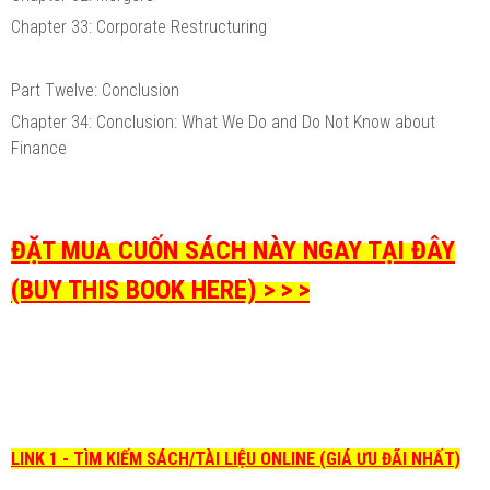
Chapter 33: Corporate Restructuring
Part Twelve: Conclusion
Chapter 34: Conclusion: What We Do and Do Not Know about
Finance
ĐẶT MUA CUỐN SÁCH NÀY NGAY TẠI ĐÂY
(BUY THIS BOOK HERE) > > >
LINK 1 - TÌM KIẾM SÁCH/TÀI LIỆU ONLINE (GIÁ ƯU ĐÃI NHẤT)