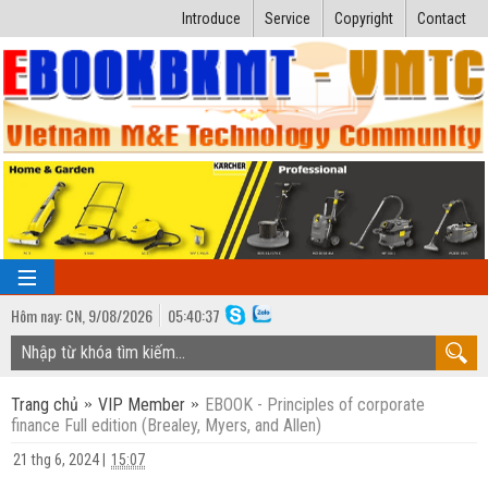
Introduce
Service
Copyright
Contact
Hôm nay:
CN,
9
/
08
/
2026
05
:
40:38
TRANG CHỦ
Trang chủ
VIP Member
EBOOK - Principles of corporate
Bài giảng kỹ thuật
finance Full edition (Brealey, Myers, and Allen)
Ngành Nhiệt lạnh
Luận văn kỹ thuật
21 thg 6, 2024
|
15:07