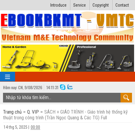
Introduce
Service
Copyright
Contact
Hôm nay:
CN,
9
/
08
/
2026
14
:
11:32
TRANG CHỦ
Trang chủ
Q. VIP
SÁCH + GIÁO TRÌNH - Giáo trình hệ thống kỹ
Bài giảng kỹ thuật
thuật trong công trình (Trần Ngọc Quang & Các TG) Full
Ngành Nhiệt lạnh
Luận văn kỹ thuật
14 thg 5, 2025
|
00:00