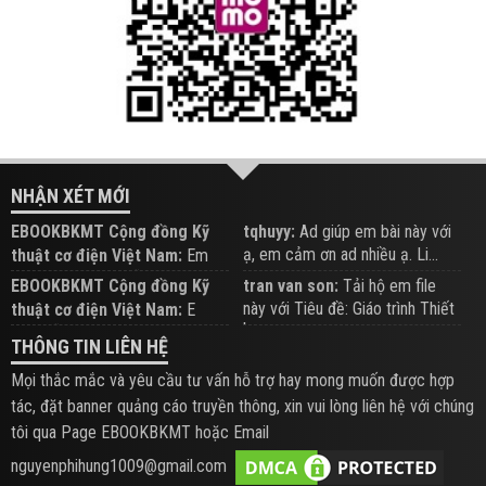
NHẬN XÉT MỚI
EBOOKBKMT Cộng đồng Kỹ
tqhuyy:
Ad giúp em bài này với
ạ, em cảm ơn ad nhiều ạ. Li...
thuật cơ điện Việt Nam:
Em
đăng trên Group hỗ trợ nhé
EBOOKBKMT Cộng đồng Kỹ
tran van son:
Tải hộ em file
này với Tiêu đề: Giáo trình Thiết
thuật cơ điện Việt Nam:
E
b...
xem hỗ trợ trên Group
THÔNG TIN LIÊN HỆ
Mọi thắc mắc và yêu cầu tư vấn hỗ trợ hay mong muốn được hợp
tác, đặt banner quảng cáo truyền thông, xin vui lòng liên hệ với chúng
tôi qua Page EBOOKBKMT hoặc Email
nguyenphihung1009@gmail.com