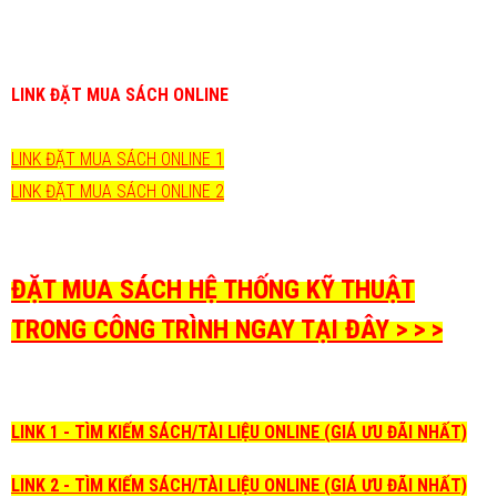
LINK ĐẶT MUA SÁCH ONLINE
LINK ĐẶT MUA SÁCH ONLINE 1
LINK ĐẶT MUA SÁCH ONLINE 2
ĐẶT MUA SÁCH HỆ THỐNG KỸ THUẬT
TRONG CÔNG TRÌNH NGAY TẠI ĐÂY > > >
LINK 1 - TÌM KIẾM SÁCH/TÀI LIỆU ONLINE (GIÁ ƯU ĐÃI NHẤT)
LINK 2 - TÌM KIẾM SÁCH/TÀI LIỆU ONLINE (GIÁ ƯU ĐÃI NHẤT)