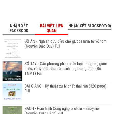
NHẬN XÉT
BÀI VIẾT LIÊN
NHẬN XÉT BLOGSPOT(0)
FACEBOOK
QUAN
ĐỒ ÁN - Nghiên cứu điều chế glucosamin từ vỏ tôm
(Nguyễn Đức Duy) Full
SỔ TAY - Các phương pháp phân loại, thu gom, giảm
thiểu, xử lý chất thải rắn sinh hoạt nông thôn (Bộ
TNMT) Full
BÀI GIẢNG - Kỹ thuật xử lý chất thải rắn (320 page)
Full
SÁCH - Giáo trình Công nghệ protein – enzyme
(Nguyễn Xuân Cảnh) Full