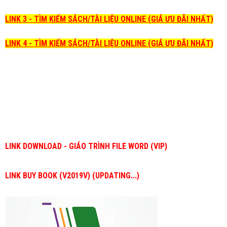
LINK 3 - TÌM KIẾM SÁCH/TÀI LIỆU ONLINE (GIÁ ƯU ĐÃI NHẤT)
LINK 4 - TÌM KIẾM SÁCH/TÀI LIỆU ONLINE (GIÁ ƯU ĐÃI NHẤT)
LINK DOWNLOAD - GIÁO TRÌNH FILE WORD (VIP)
LINK BUY BOOK (V2019V) (UPDATING...)