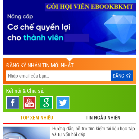
ĐĂNG KÝ NHẬN TIN MỚI NHẤT
Kết nối & Chia sẻ:
TOP XEM NHIỀU
TIN NGẪU NHIÊN
Hướng dẫn, hỗ trợ tìm kiếm tài liệu học tập
và tư vấn hỏi đáp