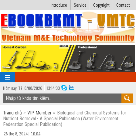
Introduce
Service
Copyright
Contact
Hôm nay:
T7,
8
/
08
/
2026
13
:
14:34
TRANG CHỦ
Trang chủ
VIP Member
Biological and Chemical Systems for
Bài giảng kỹ thuật
Nutrient Removal - A Special Publication (Water Environment
Federation Special Publication)
Ngành Nhiệt lạnh
Luận văn kỹ thuật
26 thg 8, 2024
|
10:04