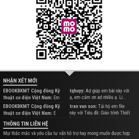
NHẬN XÉT MỚI
EBOOKBKMT Cộng đồng Kỹ
tqhuyy:
Ad giúp em bài này với
ạ, em cảm ơn ad nhiều ạ. Li...
thuật cơ điện Việt Nam:
Em
đăng trên Group hỗ trợ nhé
EBOOKBKMT Cộng đồng Kỹ
tran van son:
Tải hộ em file
này với Tiêu đề: Giáo trình Thiết
thuật cơ điện Việt Nam:
E
b...
xem hỗ trợ trên Group
THÔNG TIN LIÊN HỆ
Mọi thắc mắc và yêu cầu tư vấn hỗ trợ hay mong muốn được hợp