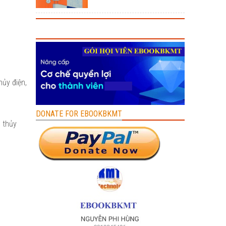
hủy điện,
DONATE FOR EBOOKBKMT
m thủy