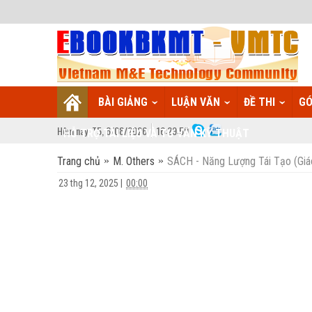
BÀI GIẢNG
LUẬN VĂN
ĐỀ THI
GÓ
Hôm nay:
T5,
6
/
08
/
2026
16
:
30:00
HỖ TRỢ TÀI LIỆU VÀ TƯ VẤN KỸ THUẬT
Trang chủ
M. Others
SÁCH - Năng Lượng Tái Tạo (Giáo
23 thg 12, 2025
|
00:00