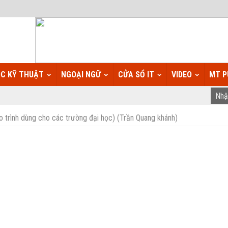
C KỸ THUẬT
NGOẠI NGỮ
CỬA SỔ IT
VIDEO
MT P
 trình dùng cho các trường đại học) (Trần Quang khánh)