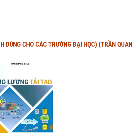
ÌNH DÙNG CHO CÁC TRƯỜNG ĐẠI HỌC) (TRẦN QUA