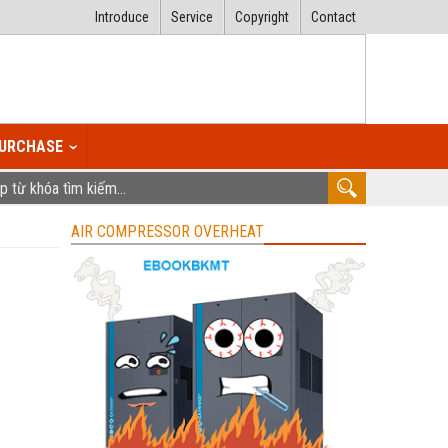
Introduce
Service
Copyright
Contact
URCHASE
AIR COMPRESSOR OVERHEAT