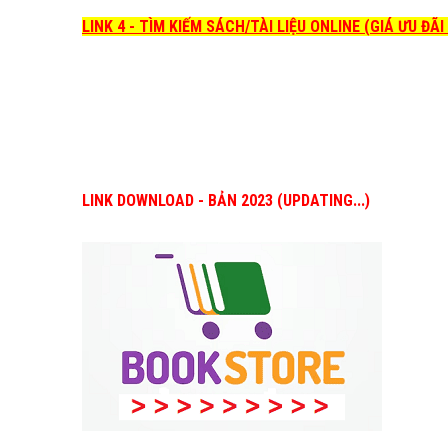
LINK 4 - TÌM KIẾM SÁCH/TÀI LIỆU ONLINE (GIÁ ƯU ĐÃ
LINK DOWNLOAD - BẢN 2023 (UPDATING...)