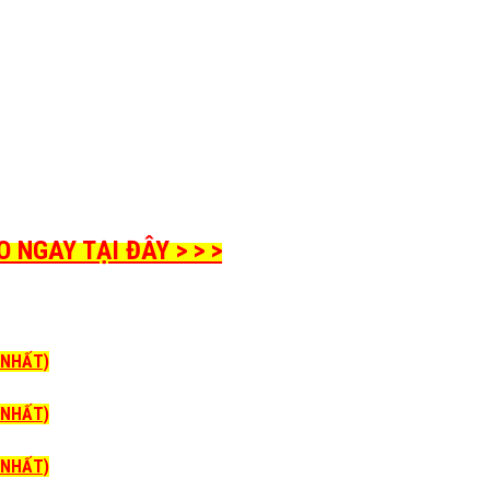
NGAY TẠI ĐÂY > > >
I NHẤT)
I NHẤT)
I NHẤT)