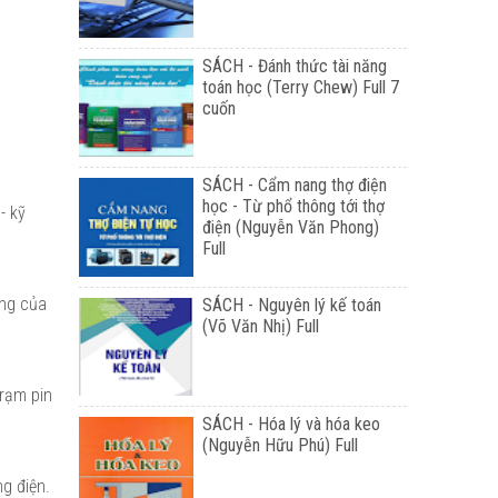
SÁCH - Đánh thức tài năng
toán học (Terry Chew) Full 7
cuốn
SÁCH - Cẩm nang thợ điện
học - Từ phổ thông tới thợ
- kỹ
điện (Nguyễn Văn Phong)
Full
ợng của
SÁCH - Nguyên lý kế toán
(Võ Văn Nhị) Full
trạm pin
SÁCH - Hóa lý và hóa keo
(Nguyễn Hữu Phú) Full
g điện.