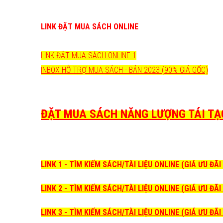
LINK ĐẶT MUA SÁCH ONLINE
LINK ĐẶT MUA SÁCH ONLINE 1
INBOX HỖ TRỢ MUA SÁCH - BẢN 2023 (90% GIÁ GỐC)
ĐẶT MUA SÁCH NĂNG LƯỢNG TÁI TẠO 
LINK 1 - TÌM KIẾM SÁCH/TÀI LIỆU ONLINE (GIÁ ƯU ĐÃ
LINK 2 - TÌM KIẾM SÁCH/TÀI LIỆU ONLINE (GIÁ ƯU ĐÃ
LINK 3 - TÌM KIẾM SÁCH/TÀI LIỆU ONLINE (GIÁ ƯU ĐÃ