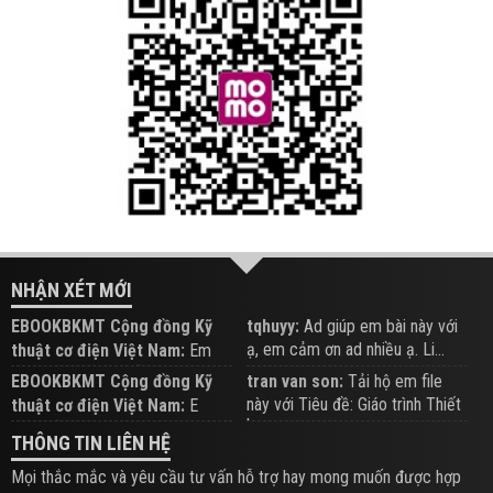
NHẬN XÉT MỚI
EBOOKBKMT Cộng đồng Kỹ
tqhuyy:
Ad giúp em bài này với
ạ, em cảm ơn ad nhiều ạ. Li...
thuật cơ điện Việt Nam:
Em
đăng trên Group hỗ trợ nhé
EBOOKBKMT Cộng đồng Kỹ
tran van son:
Tải hộ em file
này với Tiêu đề: Giáo trình Thiết
thuật cơ điện Việt Nam:
E
b...
xem hỗ trợ trên Group
THÔNG TIN LIÊN HỆ
Mọi thắc mắc và yêu cầu tư vấn hỗ trợ hay mong muốn được hợp