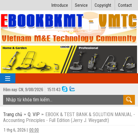
Introduce
Service
Copyright
Contact
Hôm nay:
CN,
9
/
08
/
2026
15
:
11:44
TRANG CHỦ
Trang chủ
Q. VIP
EBOOK & TEST BANK & SOLUTION MANUAL -
Bài giảng kỹ thuật
Accounting Principles - Full Edition (Jerry J. Weygandt)
Ngành Nhiệt lạnh
Luận văn kỹ thuật
1 thg 6, 2026
|
00:00