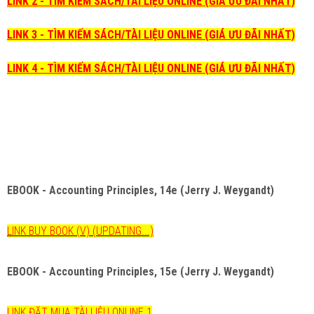
LINK 2 - TÌM KIẾM SÁCH/TÀI LIỆU ONLINE (GIÁ ƯU ĐÃI NHẤT)
LINK 3 - TÌM KIẾM SÁCH/TÀI LIỆU ONLINE (GIÁ ƯU ĐÃI NHẤT)
LINK 4 - TÌM KIẾM SÁCH/TÀI LIỆU ONLINE (GIÁ ƯU ĐÃI NHẤT)
EBOOK - Accounting Principles, 14e (Jerry J. Weygandt)
LINK BUY BOOK (V) (UPDATING...)
EBOOK - Accounting Principles, 15e (Jerry J. Weygandt)
LINK ĐẶT MUA TÀI LIỆU ONLINE 1