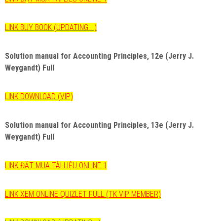
LINK BUY BOOK (UPDATING...)
Solution manual for
Accounting Principles, 12e (Jerry J.
Weygandt)
Full
LINK DOWNLOAD (VIP)
Solution manual for
Accounting Principles, 13e (Jerry J.
Weygandt)
Full
LINK ĐẶT MUA TÀI LIỆU ONLINE 1
LINK XEM ONLINE QUIZLET FULL (TK VIP MEMBER)