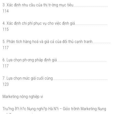
3. Xác định nhu cầu của thị tr-ờng mục tiêu..................................
114
4. Xác định chi phí phục vụ cho việc định giá................................
115
5. Phân tích hàng hoá và giá cả của đối thủ cạnh tranh..................
117
6. Lựa chọn ph-ơng pháp định giá.................................................
117
7. Lựa chọn mức giá cuối cùng......................................................
123
Marketing nông nghiệp vi
Tru?ng ð?i h?c Nụng nghi?p Hà N?i – Giỏo trỡnh Marketing Nụng