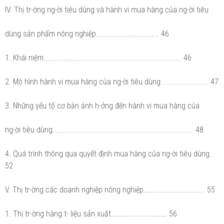
IV. Thị tr-ờng ng-ời tiêu dùng và hành vi mua hàng của ng-ời tiêu
dùng sản phẩm nông nghiệp…………………………………… 46
1. Khái niệm……….…………….................................................. 46
2. Mô hình hành vi mua hàng của ng-ời tiêu dùng ....................... 47
3. Những yếu tố cơ bản ảnh h-ởng đến hành vi mua hàng của
ng-ời tiêu dùng.……................................................................. 48
4. Quá trình thông qua quyết định mua hàng của ng-ời tiêu dùng..
52
V. Thị tr-ờng các doanh nghiệp nông nghiệp………........................ 55
1. Thị tr-ờng hàng t- liệu sản xuất………………………………. 56