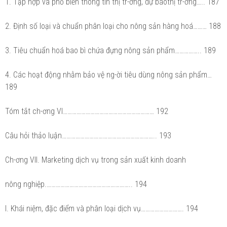
1. Tập hợp và phổ biến thông tin thị tr-ờng, dự báothị tr-ờng….. 187
2. Định số loại và chuẩn phân loại cho nông sản hàng hoá……… 188
3. Tiêu chuẩn hoá bao bì chứa đựng nông sản phẩm…………….. 189
4. Các hoạt động nhằm bảo vệ ng-ời tiêu dùng nông sản phẩm…
189
Tóm tắt ch-ơng VI…………………………………………………… 192
Câu hỏi thảo luận…………………………………………………….. 193
Ch-ơng VII. Marketing dịch vụ trong sản xuất kinh doanh
nông nghiệp.……………………………………………….. 194
I. Khái niệm, đặc điểm và phân loại dịch vụ………………………. 194