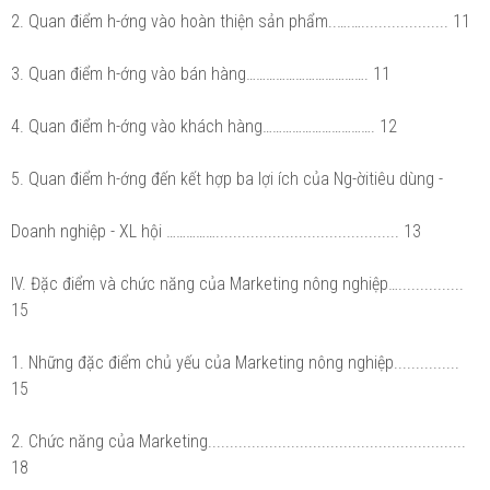
2. Quan điểm h-ớng vào hoàn thiện sản phẩm..….….................... 11
3. Quan điểm h-ớng vào bán hàng………………………………. 11
4. Quan điểm h-ớng vào khách hàng……………………………. 12
5. Quan điểm h-ớng đến kết hợp ba lợi ích của Ng-ờitiêu dùng -
Doanh nghiệp - XL hội …………….......................................... 13
IV. Đặc điểm và chức năng của Marketing nông nghiệp…...............
15
1. Những đặc điểm chủ yếu của Marketing nông nghiệp...............
15
2. Chức năng của Marketing...........................................................
18