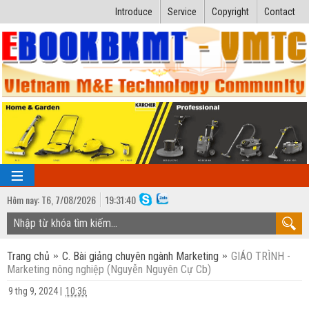
Introduce
Service
Copyright
Contact
Hôm nay:
T6,
7
/
08
/
2026
19
:
31:41
TRANG CHỦ
Trang chủ
C. Bài giảng chuyên ngành Marketing
GIÁO TRÌNH -
Bài giảng kỹ thuật
Marketing nông nghiệp (Nguyễn Nguyên Cự Cb)
Ngành Nhiệt lạnh
Luận văn kỹ thuật
9 thg 9, 2024
|
10:36