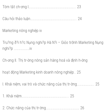
Tóm tắt ch-ơng I……………………………………………………... 23
Câu hỏi thảo luận…………………………………………………….. 24
Marketing nông nghiệp iv
Tru?ng ð?i h?c Nụng nghi?p Hà N?i – Giỏo trỡnh Marketing Nụng
nghi?p …………………iv
Ch-ơng II. Thị tr-ờng nông sản hàng hoá và định h-ớng
hoạt động Marketing kinh doanh nông nghiệp.. 25
I. Khái niệm, vai trò và chức năng của thị tr-ờng………………….. 25
1. Khái niệm……………………………………………………... 25
2. Chức năng của thị tr-ờng……………………………………… 26