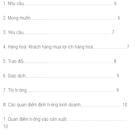
1. Nhu cầu……………………........................................................ 6
2. Mong muốn………….……......................................................... 6
3. Yêu cầu……………………….................................................... 7
4. Hàng hoá. Khách hàng mua lợi ích hàng hoá…......................... 7
5. Trao đổi…...…………………..................................................... 8
6. Giao dịch………………............................................................. 9
7. Thị tr-ờng………………............................................................ 9
III. Các quan điểm định h-ớng kinh doanh….…….......................... 10
1. Quan điểm h-ớng vào sản xuất..................................................
10