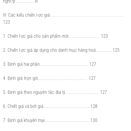
nghi?p …………………vi
IV. Các kiểu chiến l-ợc giá...............................................................
123
1. Chiến l-ợc giá cho sản phẩm mới…………………………….. 123
2. Chiến l-ợc giá áp dụng cho danh mục hàng hoá……………… 125
3. Định giá hai phần……………………………………………... 127
4. Định giá trọn gói…………………………………………….... 127
5. Định giá theo nguyên tắc địa lý……………………………….. 127
6. Chiết giá và bớt giá……………………………………………. 128
7. Định giá khuyến mại………………………………………….. 130