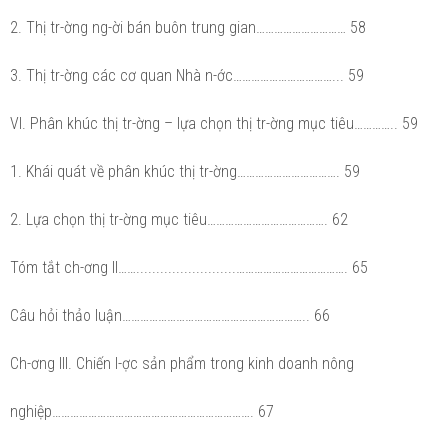
2. Thị tr-ờng ng-ời bán buôn trung gian………………………… 58
3. Thị tr-ờng các cơ quan Nhà n-ớc……………………………... 59
VI. Phân khúc thị tr-ờng – lựa chọn thị tr-ờng mục tiêu………….. 59
1. Khái quát về phân khúc thị tr-ờng……………………………. 59
2. Lựa chọn thị tr-ờng mục tiêu…………………………………. 62
Tóm tắt ch-ơng II…….........................………………………………. 65
Câu hỏi thảo luận…………………………………………………….. 66
Ch-ơng III. Chiến l-ợc sản phẩm trong kinh doanh nông
nghiệp…………………………………………………………. 67