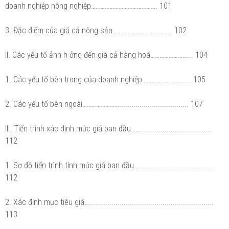
doanh nghiệp nông nghiệp……………………………………. 101
3. Đặc điểm của giá cả nông sản………………………………… 102
II. Các yếu tố ảnh h-ởng đến giá cả hàng hoá……………………... 104
1. Các yếu tố bên trong của doanh nghiệp……………………...... 105
2. Các yếu tố bên ngoài…………………….................................. 107
III. Tiến trình xác định mức giá ban đầu……...................................
112
1. Sơ đồ tiến trình tính mức giá ban đầu….....................................
112
2. Xác định mục tiêu giá….............................................................
113