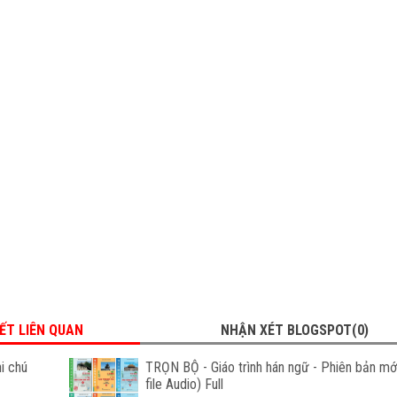
IẾT LIÊN QUAN
NHẬN XÉT BLOGSPOT(0)
i chú
TRỌN BỘ - Giáo trình hán ngữ - Phiên bản m
file Audio) Full