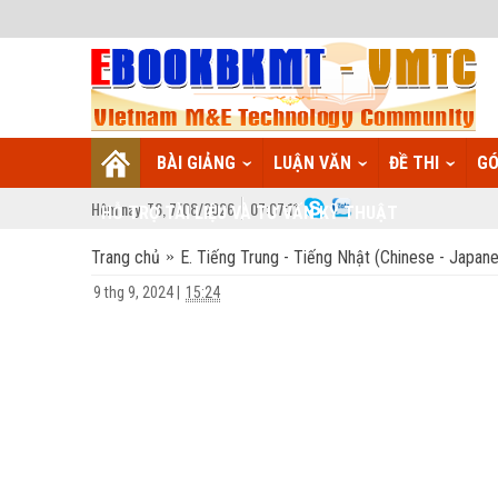
BÀI GIẢNG
LUẬN VĂN
ĐỀ THI
GÓ
Hôm nay:
T6,
7
/
08
/
2026
07
:
07:12
HỖ TRỢ TÀI LIỆU VÀ TƯ VẤN KỸ THUẬT
Trang chủ
E. Tiếng Trung - Tiếng Nhật (Chinese - Japan
9 thg 9, 2024
|
15:24