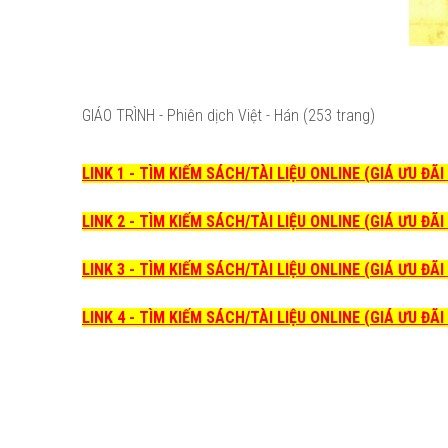
GIÁO TRÌNH - Phiên dịch Việt - Hán (253 trang)
LINK 1 - TÌM KIẾM SÁCH/TÀI LIỆU ONLINE (GIÁ ƯU ĐÃ
LINK 2 - TÌM KIẾM SÁCH/TÀI LIỆU ONLINE (GIÁ ƯU ĐÃ
LINK 3 - TÌM KIẾM SÁCH/TÀI LIỆU ONLINE (GIÁ ƯU ĐÃ
LINK 4 - TÌM KIẾM SÁCH/TÀI LIỆU ONLINE (GIÁ ƯU ĐÃ