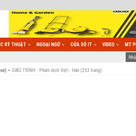
C KỸ THUẬT
NGOẠI NGỮ
CỬA SỔ IT
VIDEO
MT P
ese)
GIÁO TRÌNH - Phiên dịch Việt - Hán (253 trang)