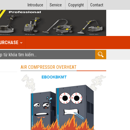
Introduce
Service
Copyright
Contact
URCHASE
AIR COMPRESSOR OVERHEAT