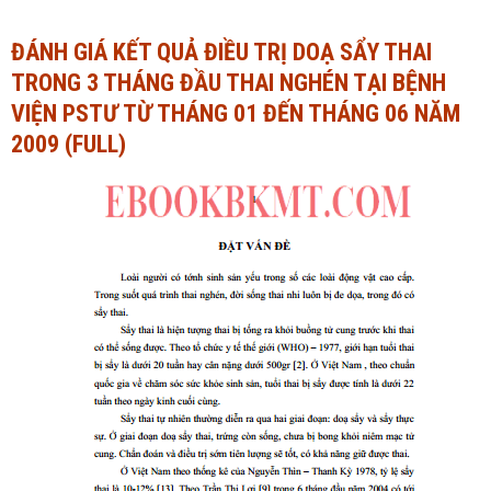
Ngành Tài chính - Ngân hàng
Ngành Quản trị kinh doanh
ĐÁNH GIÁ KẾT QUẢ ĐIỀU TRỊ DOẠ SẨY THAI
TRONG 3 THÁNG ĐẦU THAI NGHÉN TẠI BỆNH
Khác
Ngành Tài chính - Ngân hàng
VIỆN PSTƯ TỪ THÁNG 01 ĐẾN THÁNG 06 NĂM
Bài giảng xã hội
Khác
2009 (FULL)
Chính trị - Tư tưởng
Luận văn xã hội
Lịch sử - Văn hóa
Chính trị - Tư tưởng
Tâm lý học
Lịch sử - Văn hóa
Khác
Tâm lý học
Khác