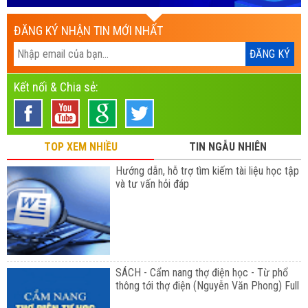
ĐĂNG KÝ NHẬN TIN MỚI NHẤT
Kết nối & Chia sẻ:
TOP XEM NHIỀU
TIN NGẪU NHIÊN
Hướng dẫn, hỗ trợ tìm kiếm tài liệu học tập
và tư vấn hỏi đáp
SÁCH - Cẩm nang thợ điện học - Từ phổ
thông tới thợ điện (Nguyễn Văn Phong) Full