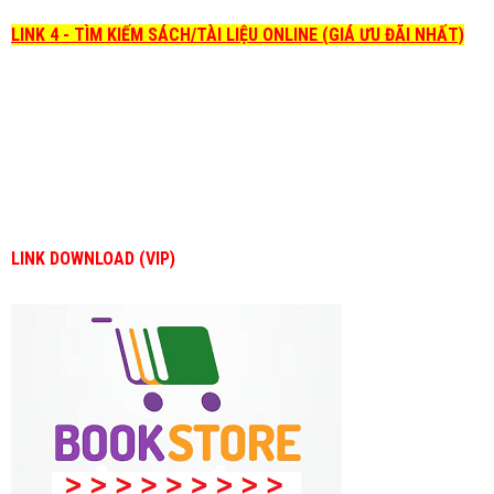
LINK 4 - TÌM KIẾM SÁCH/TÀI LIỆU ONLINE (GIÁ ƯU ĐÃI NHẤT)
LINK DOWNLOAD (VIP)