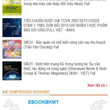
trong nhà máy cán thép (Đỗ Hữu Nhơn) Full
TIÊU CHUẨN QUỐC GIA TCVN 7087:2013 CODEX
STAN 1-1985, SỬA ĐỔI 2010 GHI NHÃN THỰC PHẨM
BAO GÓI SẴN (FULL VIỆT - ANH)
SÁCH - Bảo quản và chế biến nông sản sau thu hoạch
(Trần Văn Chương) Full
SÁCH - Định hình mạng 6G trong tương lai: Sự cần
thiết, tác động và công nghệ (Emmanuel Bertin & Noël
Crespi & Thomas Magedanz) (ANH - VIỆT) Full
Xem tất cả »
AIR COMPRESSOR OVERHEAT