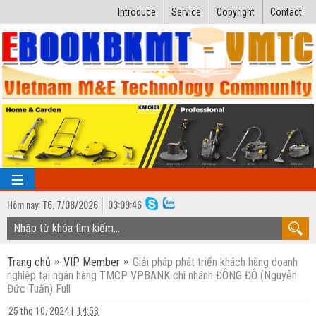
Introduce
Service
Copyright
Contact
Hôm nay:
T6,
7
/
08
/
2026
03
:
09:47
TRANG CHỦ
Trang chủ
VIP Member
Giải pháp phát triển khách hàng doanh
Bài giảng kỹ thuật
nghiệp tại ngân hàng TMCP VPBANK chi nhánh ĐÔNG ĐÔ (Nguyễn
Đức Tuấn) Full
Ngành Nhiệt lạnh
Luận văn kỹ thuật
25 thg 10, 2024
|
14:53