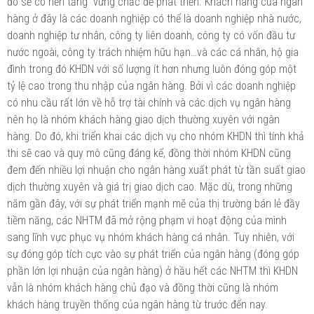
đó sẽ có nền tảng vững chắc để phát triển. Khách hàng của ngân
hàng ở đây là các doanh nghiệp có thể là doanh nghiệp nhà nước,
doanh nghiệp tư nhân, công ty liên doanh, công ty có vốn đầu tư
nước ngoài, công ty trách nhiệm hữu hạn…và các cá nhân, hộ gia
đình trong đó KHDN với số lượng ít hơn nhưng luôn đóng góp một
tỷ lệ cao trong thu nhập của ngân hàng. Bởi vì các doanh nghiệp
có nhu cầu rất lớn về hỗ trợ tài chính và các dịch vụ ngân hàng
nên họ là nhóm khách hàng giao dịch thường xuyên với ngân
hàng. Do đó, khi triển khai các dịch vụ cho nhóm KHDN thì tính khả
thi sẽ cao và quy mô cũng đáng kể, đồng thời nhóm KHDN cũng
đem đến nhiều lợi nhuận cho ngân hàng xuất phát từ tần suất giao
dịch thường xuyên và giá trị giao dịch cao. Mặc dù, trong những
năm gần đây, với sự phát triển mạnh mẽ của thị trường bán lẻ đầy
tiềm năng, các NHTM đã mở rộng phạm vi hoạt động của mình
sang lĩnh vực phục vụ nhóm khách hàng cá nhân. Tuy nhiên, với
sự đóng góp tích cực vào sự phát triển của ngân hàng (đóng góp
phần lớn lợi nhuận của ngân hàng) ở hầu hết các NHTM thì KHDN
vẫn là nhóm khách hàng chủ đạo và đồng thời cũng là nhóm
khách hàng truyền thống của ngân hàng từ trước đến nay.