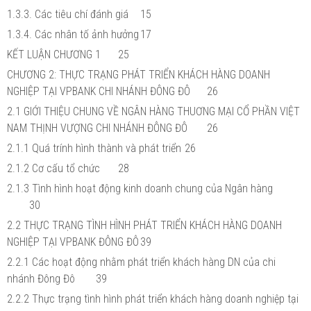
1.3.3. Các tiêu chí đánh giá
15
1.3.4. Các nhân tố ảnh hưởng
17
KẾT LUẬN CHƯƠNG 1
25
CHƯƠNG 2: THỰC TRẠNG PHÁT TRIỂN KHÁCH HÀNG DOANH
NGHIỆP TẠI VPBANK CHI NHÁNH ĐÔNG ĐÔ
26
2.1 GIỚI THIỆU CHUNG VỀ NGÂN HÀNG THUƠNG MẠI CỔ PHẦN VIỆT
NAM THỊNH VƯỢNG CHI NHÁNH ĐÔNG ĐÔ
26
2.1.1 Quá trính hình thành và phát triển
26
2.1.2 Cơ cấu tổ chức
28
2.1.3 Tình hình hoạt động kinh doanh chung của Ngân hàng
30
2.2 THỰC TRẠNG TÌNH HÌNH PHÁT TRIỂN KHÁCH HÀNG DOANH
NGHIỆP TẠI VPBANK ĐÔNG ĐÔ
39
2.2.1 Các hoạt động nhằm phát triển khách hàng DN của chi
nhánh Đông Đô
39
2.2.2 Thực trạng tình hình phát triển khách hàng doanh nghiệp tại