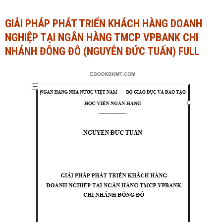
Ngành Tài chính - Ngân hàng
Ngành Quản trị kinh doanh
GIẢI PHÁP PHÁT TRIỂN KHÁCH HÀNG DOANH
NGHIỆP TẠI NGÂN HÀNG TMCP VPBANK CHI
Khác
Ngành Tài chính - Ngân hàng
NHÁNH ĐÔNG ĐÔ (NGUYỄN ĐỨC TUẤN) FULL
Bài giảng xã hội
Khác
Chính trị - Tư tưởng
Luận văn xã hội
Lịch sử - Văn hóa
Chính trị - Tư tưởng
Tâm lý học
Lịch sử - Văn hóa
Khác
Tâm lý học
Khác