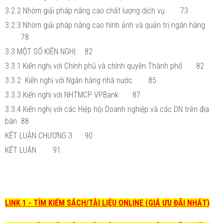
3.2.2 Nhóm giải pháp nâng cao chất lượng dịch vụ
73
3.2.3 Nhóm giải pháp nâng cao hình ảnh và quản trị ngân hàng
78
3.3 MỘT SỐ KIẾN NGHỊ
82
3.3.1 Kiến nghị với Chính phủ và chính quyền Thành phố
82
3.3.2 Kiến nghị với Ngân hàng nhà nước
85
3.3.3 Kiến nghị với NHTMCP VPBank
87
3.3.4 Kiến nghị với các Hiệp hội Doanh nghiệp và các DN trên địa
bàn
88
KẾT LUẬN CHƯƠNG 3
90
KẾT LUẬN
91
LINK 1 - TÌM KIẾM SÁCH/TÀI LIỆU ONLINE (GIÁ ƯU ĐÃI NHẤT)