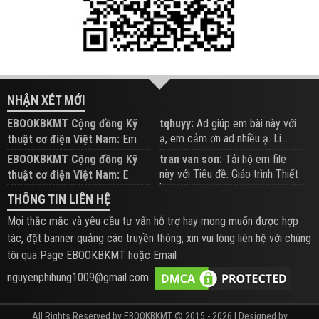
NHẬN XÉT MỚI
EBOOKBKMT Cộng đồng Kỹ
tqhuyy:
Ad giúp em bài này với
ạ, em cảm ơn ad nhiều ạ. Li...
thuật cơ điện Việt Nam:
Em
đăng trên Group hỗ trợ nhé
EBOOKBKMT Cộng đồng Kỹ
tran van son:
Tải hộ em file
này với Tiêu đề: Giáo trình Thiết
thuật cơ điện Việt Nam:
E
b...
xem hỗ trợ trên Group
THÔNG TIN LIÊN HỆ
Mọi thắc mắc và yêu cầu tư vấn hỗ trợ hay mong muốn được hợp
tác, đặt banner quảng cáo truyền thông, xin vui lòng liên hệ với chúng
tôi qua Page EBOOKBKMT hoặc Email
nguyenphihung1009@gmail.com
All Rights Reserved by EBOOKBKMT © 2015 - 2026 | Designed by