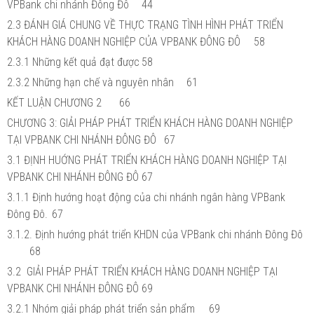
VPBank chi nhánh Đông Đô
44
2.3 ĐÁNH GIÁ CHUNG VỀ THỰC TRẠNG TÌNH HÌNH PHÁT TRIỂN
KHÁCH HÀNG DOANH NGHIỆP CỦA VPBANK ĐÔNG ĐÔ
58
2.3.1 Những kết quả đạt được
58
2.3.2 Những hạn chế và nguyên nhân
61
KẾT LUẬN CHƯƠNG 2
66
CHƯƠNG 3: GIẢI PHÁP PHÁT TRIỂN KHÁCH HÀNG DOANH NGHIỆP
TẠI VPBANK CHI NHÁNH ĐÔNG ĐÔ
67
3.1 ĐỊNH HUỚNG PHÁT TRIỂN KHÁCH HÀNG DOANH NGHIỆP TẠI
VPBANK CHI NHÁNH ĐÔNG ĐÔ
67
3.1.1 Định hướng hoạt động của chi nhánh ngân hàng VPBank
Đông Đô.
67
3.1.2. Định hướng phát triển KHDN của VPBank chi nhánh Đông Đô
68
3.2 GIẢI PHÁP PHÁT TRIỂN KHÁCH HÀNG DOANH NGHIỆP TẠI
VPBANK CHI NHÁNH ĐÔNG ĐÔ
69
3.2.1 Nhóm giải pháp phát triển sản phẩm
69