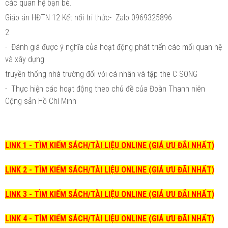
các quan hệ bạn bè.
Giáo án HĐTN 12 Kết nối tri thức- Zalo 0969325896
2
- Đánh giá được ý nghĩa của hoạt động phát triển các mối quan hệ
và xây dựng
truyền thống nhà trường đối với cá nhân và tập the C SONG
- Thực hiện các hoạt động theo chủ đề của Đoàn Thanh niên
Cộng sản Hồ Chí Minh
LINK 1 - TÌM KIẾM SÁCH/TÀI LIỆU ONLINE (GIÁ ƯU ĐÃI NHẤT)
LINK 2 - TÌM KIẾM SÁCH/TÀI LIỆU ONLINE (GIÁ ƯU ĐÃI NHẤT)
LINK 3 - TÌM KIẾM SÁCH/TÀI LIỆU ONLINE (GIÁ ƯU ĐÃI NHẤT)
LINK 4 - TÌM KIẾM SÁCH/TÀI LIỆU ONLINE (GIÁ ƯU ĐÃI NHẤT)