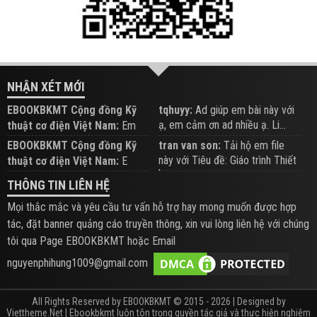
NHẬN XÉT MỚI
EBOOKBKMT Cộng đồng Kỹ
tqhuyy:
Ad giúp em bài này với
ạ, em cảm ơn ad nhiều ạ. Li...
thuật cơ điện Việt Nam:
Em
đăng trên Group hỗ trợ nhé
EBOOKBKMT Cộng đồng Kỹ
tran van son:
Tải hộ em file
này với Tiêu đề: Giáo trình Thiết
thuật cơ điện Việt Nam:
E
b...
xem hỗ trợ trên Group
THÔNG TIN LIÊN HỆ
Mọi thắc mắc và yêu cầu tư vấn hỗ trợ hay mong muốn được hợp
tác, đặt banner quảng cáo truyền thông, xin vui lòng liên hệ với chúng
tôi qua Page EBOOKBKMT hoặc Email
nguyenphihung1009@gmail.com
All Rights Reserved by EBOOKBKMT © 2015 - 2026 | Designed by
Viettheme.Net
| Ebookbkmt luôn tôn trọng quyền tác giả và thực hiện nghiêm