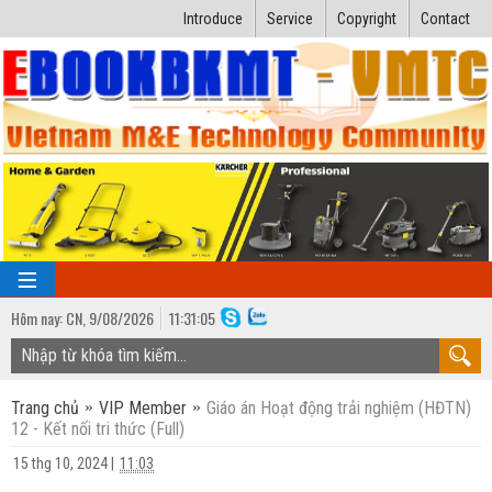
Introduce
Service
Copyright
Contact
Hôm nay:
CN,
9
/
08
/
2026
11
:
31:06
TRANG CHỦ
Trang chủ
VIP Member
Giáo án Hoạt động trải nghiệm (HĐTN)
Bài giảng kỹ thuật
12 - Kết nối tri thức (Full)
Ngành Nhiệt lạnh
Luận văn kỹ thuật
15 thg 10, 2024
|
11:03