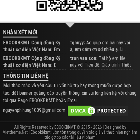
NHẬN XÉT MỚI
EBOOKBKMT Cộng đồng Kỹ
tqhuyy:
Ad giúp em bài này với
ạ, em cảm ơn ad nhiều ạ. Li...
thuật cơ điện Việt Nam:
Em
đăng trên Group hỗ trợ nhé
EBOOKBKMT Cộng đồng Kỹ
tran van son:
Tải hộ em file
này với Tiêu đề: Giáo trình Thiết
thuật cơ điện Việt Nam:
E
b...
xem hỗ trợ trên Group
THÔNG TIN LIÊN HỆ
Mọi thắc mắc và yêu cầu tư vấn hỗ trợ hay mong muốn được hợp
tác, đặt banner quảng cáo truyền thông, xin vui lòng liên hệ với chúng
tôi qua Page EBOOKBKMT hoặc Email
nguyenphihung1009@gmail.com
All Rights Reserved by EBOOKBKMT © 2015 - 2026 | Designed by
Viettheme.Net
| Ebookbkmt luôn tôn trọng quyền tác giả và thực hiện nghiêm
túc gỡ bỏ các tài liệu vi phạm