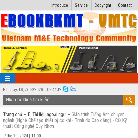
Introduce
Service
Copyright
Contact
Hôm nay:
T6,
7
/
08
/
2026
02
:
44:13
TRANG CHỦ
Trang chủ
E. Tài liệu ngoại ngữ
Giáo trình Tiếng Anh chuyên
Bài giảng kỹ thuật
ngành (Nghề Chế tạo thiết bị cơ khí - Trình độ Cao đẳng) - CĐ Kỹ
thuật Công nghệ Quy Nhơn
Ngành Nhiệt lạnh
Luận văn kỹ thuật
7 thg 10, 2024
|
11:00