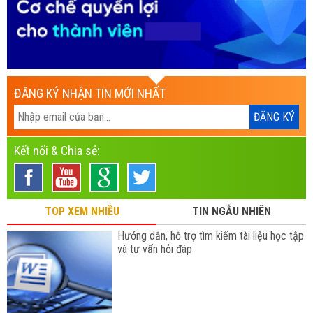
ĐĂNG KÝ NHẬN TIN MỚI NHẤT
Kết nối & Chia sẻ:
TOP XEM NHIỀU
TIN NGẪU NHIÊN
Hướng dẫn, hỗ trợ tìm kiếm tài liệu học tập
và tư vấn hỏi đáp