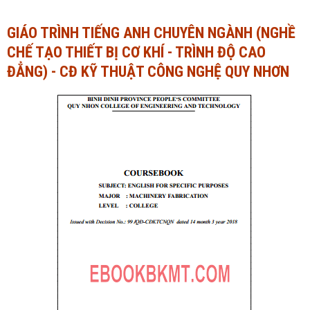
Ngành Tài chính - Ngân hàng
Ngành Quản trị kinh doanh
GIÁO TRÌNH TIẾNG ANH CHUYÊN NGÀNH (NGHỀ
CHẾ TẠO THIẾT BỊ CƠ KHÍ - TRÌNH ĐỘ CAO
Khác
Ngành Tài chính - Ngân hàng
ĐẲNG) - CĐ KỸ THUẬT CÔNG NGHỆ QUY NHƠN
Bài giảng xã hội
Khác
Chính trị - Tư tưởng
Luận văn xã hội
Lịch sử - Văn hóa
Chính trị - Tư tưởng
Tâm lý học
Lịch sử - Văn hóa
Khác
Tâm lý học
Khác