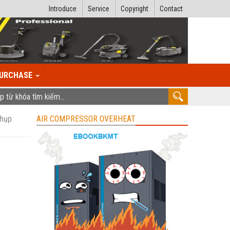
Introduce
Service
Copyright
Contact
URCHASE
hụp
AIR COMPRESSOR OVERHEAT