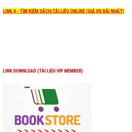
LINK 4 - TÌM KIẾM SÁCH/TÀI LIỆU ONLINE (GIÁ ƯU ĐÃI NHẤT)
LINK DOWNLOAD (TÀI LIỆU VIP MEMBER)