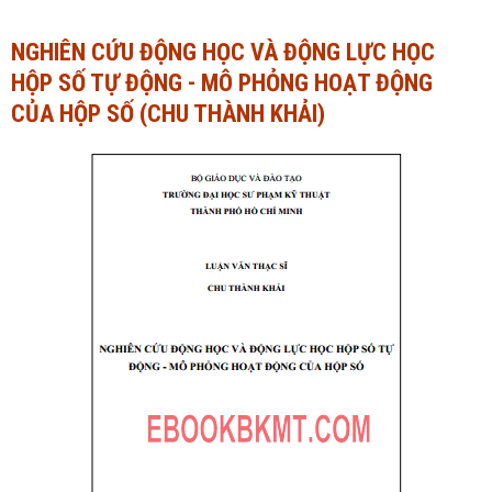
Ngành Tài chính - Ngân hàng
Ngành Quản trị kinh doanh
NGHIÊN CỨU ĐỘNG HỌC VÀ ĐỘNG LỰC HỌC
HỘP SỐ TỰ ĐỘNG - MÔ PHỎNG HOẠT ĐỘNG
Khác
Ngành Tài chính - Ngân hàng
CỦA HỘP SỐ (CHU THÀNH KHẢI)
Bài giảng xã hội
Khác
Chính trị - Tư tưởng
Luận văn xã hội
Lịch sử - Văn hóa
Chính trị - Tư tưởng
Tâm lý học
Lịch sử - Văn hóa
Khác
Tâm lý học
Khác