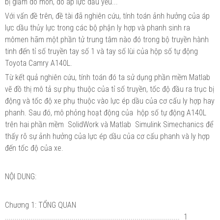
bị giảm do mòn, do áp lực dầu yếu...
Với vấn đề trên, đề tài đã nghiên cứu, tính toán ảnh hưởng của áp
lực dầu thủy lực trong các bộ phận ly hợp và phanh sinh ra
mômen hãm một phần tử trung tâm nào đó trong bộ truyền hành
tinh đến tỉ số truyền tay số 1 và tay số lùi của hộp số tự động
Toyota Camry A140L.
Từ kết quả nghiên cứu, tính toán đó ta sử dụng phần mềm Matlab
vẽ đồ thị mô tả sự phụ thuộc của tỉ số truyền, tốc độ đầu ra trục bị
động và tốc độ xe phụ thuộc vào lực ép dầu của cơ cấu ly hợp hay
phanh. Sau đó, mô phỏng hoạt động của hộp số tự động A140L
trên hai phần mềm SolidWork và Matlab Simulink Simechanics để
thấy rõ sự ảnh hưởng của lực ép dầu của cơ cấu phanh và ly hợp
đến tốc độ của xe.
NỘI DUNG:
Chương 1: TỔNG QUAN
......................................................................................... 1