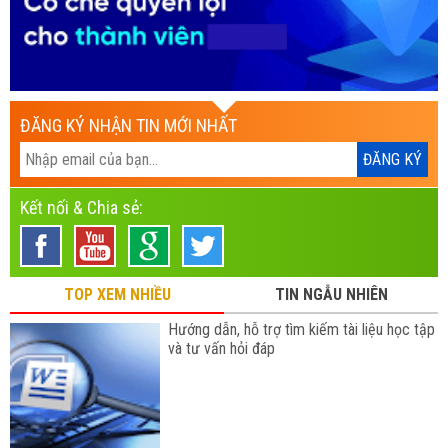
ĐĂNG KÝ NHẬN TIN MỚI NHẤT
Kết nối & Chia sẻ:
TOP XEM NHIỀU
TIN NGẪU NHIÊN
Hướng dẫn, hỗ trợ tìm kiếm tài liệu học tập
và tư vấn hỏi đáp