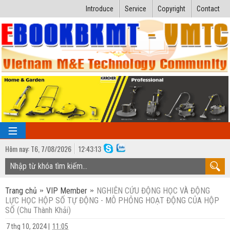
Introduce
Service
Copyright
Contact
Hôm nay:
T6,
7
/
08
/
2026
12
:
43:14
TRANG CHỦ
Trang chủ
VIP Member
NGHIÊN CỨU ĐỘNG HỌC VÀ ĐỘNG
Bài giảng kỹ thuật
LỰC HỌC HỘP SỐ TỰ ĐỘNG - MÔ PHỎNG HOẠT ĐỘNG CỦA HỘP
SỐ (Chu Thành Khải)
Ngành Nhiệt lạnh
Luận văn kỹ thuật
7 thg 10, 2024
|
11:05