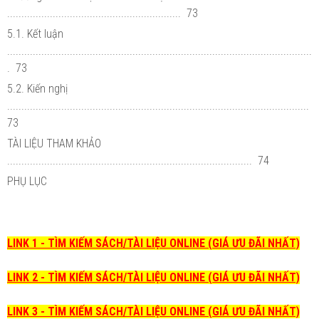
............................................................. 73
5.1. Kết luận
...........................................................................................................
. 73
5.2. Kiến nghị
..........................................................................................................
73
TÀI LIỆU THAM KHẢO
...................................................................................... 74
PHỤ LỤC
LINK 1 - TÌM KIẾM SÁCH/TÀI LIỆU ONLINE (GIÁ ƯU ĐÃI NHẤT)
LINK 2 - TÌM KIẾM SÁCH/TÀI LIỆU ONLINE (GIÁ ƯU ĐÃI NHẤT)
LINK 3 - TÌM KIẾM SÁCH/TÀI LIỆU ONLINE (GIÁ ƯU ĐÃI NHẤT)