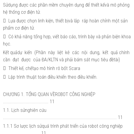
Sửdụng được các phần mềm chuyên dụng để thiết kếvà mô phỏng
hệ thống cơ điện tử.
 Lựa được chọn linh kiện, thiết bịvà lắp ráp hoàn chỉnh một sản
phẩm cơ điện tử.
 Có khả năng tổng hợp, viết báo cáo, trình bày và phản biện khoa
học.
Kết quảdự kiến (Phần này liệt kê các nội dung, kết quả chính
cần đạt được của ĐA/KLTN và phải bám sát mục tiêu đềtài)
 Thiết kế, chếtạo mô hình rô bốt Scara
 Lập trình thuật toán điều khiển theo điều khiển.
CHƯƠNG 1. TỔNG QUAN VỀROBOT CÔNG NGHIỆP
...................................... 11
1.1. Lịch sửnghiên cứu
............................................................................................... 11
1.1.1 Sơ lược lịch sửquá trình phát triển của robot công nghiệp
............................... 11