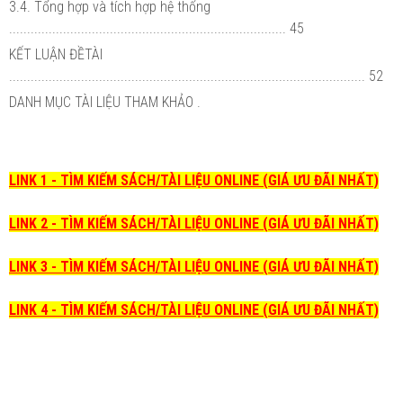
3.4. Tổng hợp và tích hợp hệ thống
............................................................................. 45
KẾT LUẬN ĐỀTÀI
................................................................................................... 52
DANH MỤC TÀI LIỆU THAM KHẢO .
LINK 1 - TÌM KIẾM SÁCH/TÀI LIỆU ONLINE (GIÁ ƯU ĐÃI NHẤT)
LINK 2 - TÌM KIẾM SÁCH/TÀI LIỆU ONLINE (GIÁ ƯU ĐÃI NHẤT)
LINK 3 - TÌM KIẾM SÁCH/TÀI LIỆU ONLINE (GIÁ ƯU ĐÃI NHẤT)
LINK 4 - TÌM KIẾM SÁCH/TÀI LIỆU ONLINE (GIÁ ƯU ĐÃI NHẤT)