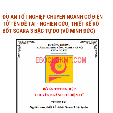
Ngành Tài chính - Ngân hàng
Ngành Quản trị kinh doanh
ĐỒ ÁN TỐT NGHIỆP CHUYÊN NGÀNH CƠ ĐIỆN
Khác
Ngành Tài chính - Ngân hàng
TỬ TÊN ĐỀ TÀI - NGHIÊN CỨU, THIẾT KẾ RÔ
Bài giảng xã hội
Khác
BỐT SCARA 3 BẬC TỰ DO (VŨ MINH ĐỨC)
Chính trị - Tư tưởng
Luận văn xã hội
Lịch sử - Văn hóa
Chính trị - Tư tưởng
Tâm lý học
Lịch sử - Văn hóa
Khác
Tâm lý học
Khác