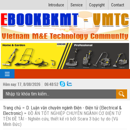
Introduce
Service
Copyright
Contact
Hôm nay:
T7,
8
/
08
/
2026
06
:
48:52
TRANG CHỦ
Trang chủ
D. Luận văn chuyên ngành Điện - Điện tử (Electrical &
Bài giảng kỹ thuật
Electronic)
ĐỒ ÁN TỐT NGHIỆP CHUYÊN NGÀNH CƠ ĐIỆN TỬ
TÊN ĐỀ TÀI - Nghiên cứu, thiết kế rô bốt Scara 3 bậc tự do (Vũ
Ngành Nhiệt lạnh
Luận văn kỹ thuật
Minh Đức)