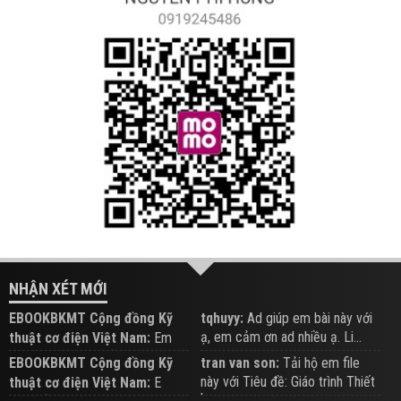
NHẬN XÉT MỚI
EBOOKBKMT Cộng đồng Kỹ
tqhuyy:
Ad giúp em bài này với
ạ, em cảm ơn ad nhiều ạ. Li...
thuật cơ điện Việt Nam:
Em
đăng trên Group hỗ trợ nhé
EBOOKBKMT Cộng đồng Kỹ
tran van son:
Tải hộ em file
này với Tiêu đề: Giáo trình Thiết
thuật cơ điện Việt Nam:
E
b...