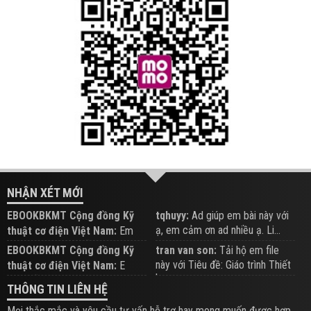
NHẬN XÉT MỚI
EBOOKBKMT Cộng đồng Kỹ
tqhuyy:
Ad giúp em bài này với
ạ, em cảm ơn ad nhiều ạ. Li...
thuật cơ điện Việt Nam:
Em
đăng trên Group hỗ trợ nhé
EBOOKBKMT Cộng đồng Kỹ
tran van son:
Tải hộ em file
này với Tiêu đề: Giáo trình Thiết
thuật cơ điện Việt Nam:
E
b...
xem hỗ trợ trên Group
THÔNG TIN LIÊN HỆ
Mọi thắc mắc và yêu cầu tư vấn hỗ trợ hay mong muốn được hợp