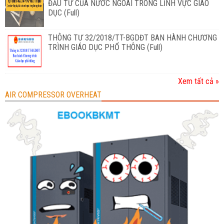
ĐẦU TƯ CỦA NƯỚC NGOÀI TRONG LĨNH VỰC GIÁO
DỤC (Full)
THÔNG TƯ 32/2018/TT-BGDĐT BAN HÀNH CHƯƠNG
TRÌNH GIÁO DỤC PHỔ THÔNG (Full)
Xem tất cả »
AIR COMPRESSOR OVERHEAT