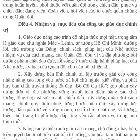
trung huấn luyện, phối thuộc với quân đội trong chiến đấu, phục vụ
chiến đấu; đảng viên; đoàn viên, hội viên các tổ chức quần chúng
trong Quân đội.
Điều 4. Nhiệm vụ, mục tiêu của công tác giáo dục chính
trị
1. Giáo dục nâng cao trình độ nhận thức mọi mặt, trọng tâm
là giáo dục chủ nghĩa Mác - Lênin, tư tưởng Hồ Chí Minh; đường
lối, chủ trương của Đảng, chính sách, pháp luật của Nhà nước;
nhiệm vụ của cách mạng, của Quân đội, đơn vị và địa phương; bồi
dưỡng phẩm chất đạo đức, lối sống, ý thức chấp hành pháp luật của
Nhà nước, kỷ luật của Quân đội cho cán bộ, chiến sĩ.
2. Xây dựng bản lĩnh chính trị, lập trường giai cấp công
nhân; nâng cao lòng yêu nước xã hội chủ nghĩa; giữ vững và phát
huy bản chất, truyền thống tốt đẹp “Bộ đội Cụ Hồ”; góp phần xây
dựng đơn vị, địa phương vững mạnh toàn diện; nâng cao chất
lượng tổng hợp và sức mạnh chiến đấu, xây dựng quân đội cách
mạng, chính quy, tinh nhuệ, từng bước hiện đại; xây dựng lực
lượng dân quân tự vệ vững mạnh, có tổ chức chặt chẽ, số lượng,
biên chế, trang bị phù hợp, đáp ứng yêu cầu nhiệm vụ trong tình
hình mới.
3. Nâng cao ý thức cảnh giác cách mạng, chủ động, nhạy bén,
kiên quyết đấu tranh trên mặt trận tư tưởng, văn hóa, làm thất bại mọi