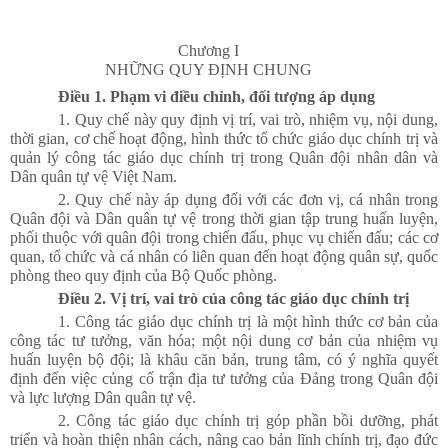
Chương I
NHỮNG QUY ĐỊNH CHUNG
Điều 1. Phạm vi điều chỉnh, đối tượng áp dụng
1. Quy chế này quy định vị trí, vai trò, nhiệm vụ, nội dung,
thời gian, cơ chế hoạt động, hình thức tổ chức giáo dục chính trị và
quản lý công tác giáo dục chính trị trong Quân đội nhân dân và
Dân quân tự vệ Việt Nam.
2. Quy chế này áp dụng đối với các đơn vị, cá nhân trong
Quân đội và Dân quân tự vệ trong thời gian tập trung huấn luyện,
phối thuộc với quân đội trong chiến đấu, phục vụ chiến đấu; các cơ
quan, tổ chức và cá nhân có liên quan đến hoạt động quân sự, quốc
phòng theo quy định của Bộ Quốc phòng.
Điều 2. Vị trí, vai trò của công tác giáo dục chính trị
1. Công tác giáo dục chính trị là một hình thức cơ bản của
công tác tư tưởng, văn hóa; một nội dung cơ bản của nhiệm vụ
huấn luyện bộ đội; là khâu căn bản, trung tâm, có ý nghĩa quyết
định đến việc củng cố trận địa tư tưởng của Đảng trong Quân đội
và lực lượng Dân quân tự vệ.
2. Công tác giáo dục chính trị góp phần bồi dưỡng, phát
triển và hoàn thiện nhân cách, nâng cao bản lĩnh chính trị, đạo đức