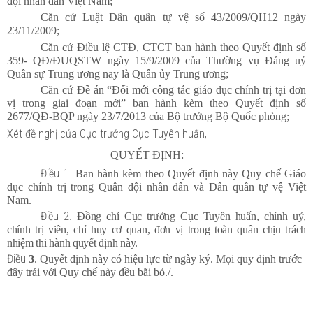
đội nhân dân Việt Nam;
Căn cứ Luật Dân quân tự vệ số 43/2009/QH12 ngày
23/11/2009;
Căn cứ Điều lệ CTĐ, CTCT ban hành theo Quyết định số
359- QĐ/ĐUQSTW ngày 15/9/2009 của Thường vụ Đảng uỷ
Quân sự Trung ương nay là Quân ủy Trung ương;
Căn cứ Đề án “Đổi mới công tác giáo dục chính trị tại đơn
vị trong giai đoạn mới” ban hành kèm theo Quyết định số
2677/QĐ-BQP ngày 23/7/2013 của Bộ trưởng Bộ Quốc phòng;
Xét đề nghị của Cục trưởng Cục Tuyên huấn,
QUYẾT ĐỊNH:
Điều 1.
Ban hành kèm theo Quyết định này Quy chế Giáo
dục chính trị trong Quân đội nhân dân và Dân quân tự vệ Việt
Nam.
Điều 2.
Đồng chí Cục trưởng Cục Tuyên huấn, chính uỷ,
chính trị viên, chỉ huy cơ quan, đơn vị trong toàn quân chịu trách
nhiệm thi hành quyết định này.
Điều
3
. Quyết định này có hiệu lực từ ngày ký. Mọi quy định trước
đây trái với Quy chế này đều bãi bỏ./.