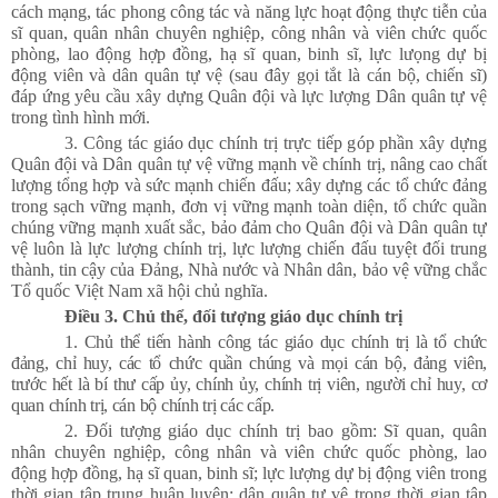
cách mạng, tác phong công tác và năng lực hoạt động thực tiễn của
sĩ quan, quân nhân chuyên nghiệp, công nhân và viên chức quốc
phòng, lao động hợp đồng, hạ sĩ quan, binh sĩ, lực lưọng dự bị
động viên và dân quân tự vệ (sau đây gọi tắt là cán bộ, chiến sĩ)
đáp ứng yêu cầu xây dựng Quân đội và lực lượng Dân quân tự vệ
trong tình hình mới.
3. Công tác giáo dục chính trị trực tiếp góp phần xây dựng
Quân đội và Dân quân tự vệ vững mạnh về chính trị, nâng cao chất
lượng tổng hợp và sức mạnh chiến đấu; xây dựng các tổ chức đảng
trong sạch vững mạnh, đơn vị vững mạnh toàn diện, tổ chức quần
chúng vững mạnh xuất sắc, bảo đảm cho Quân đội và Dân quân tự
vệ luôn là lực lượng chính trị, lực lượng chiến đấu tuyệt đối trung
thành, tin cậy của Đảng, Nhà nước và Nhân dân, bảo vệ vững chắc
Tổ quốc Việt Nam xã hội chủ nghĩa.
Điều 3. Chủ thể, đối tượng giáo dục chính trị
1. Chủ thể tiến hành công tác giáo dục chính trị là tổ chức
đảng, chỉ huy, các tổ chức quần chúng và mọi cán bộ, đảng viên,
trước hết là bí thư cấp ủy, chính ủy, chính trị viên, người chỉ huy, cơ
quan chính trị, cán bộ chính trị các cấp.
2. Đối tượng giáo dục chính trị bao gồm: Sĩ quan, quân
nhân chuyên nghiệp, công nhân và viên chức quốc phòng, lao
động hợp đồng, hạ sĩ quan, binh sĩ; lực lượng dự bị động viên trong
thời gian tập trung huân luyện; dân quân tự vệ trong thời gian tập