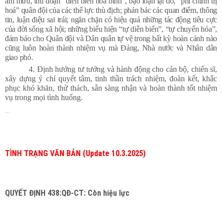
âm mưu, thủ đoạn “diễn biến hoà bình”, bạo loạn lật đổ, “phi chính trị
hoá” quân đội của các thế lực thù địch; phản bác các quan điểm, thông
tin, luận điệu sai trái; ngăn chặn có hiệu quả những tác động tiêu cực
của đời sống xã hội; những biểu hiện “tự diễn biến”, “tự chuyển hóa”,
đảm bảo cho Quân đội và Dân quân tự vệ trong bất kỳ hoàn cảnh nào
cũng luôn hoàn thành nhiệm vụ mà Đảng, Nhà nước và Nhân dân
giao phó.
4. Định hướng tư tưởng và hành động cho cán bộ, chiến sĩ,
xây dựng ý chí quyết tâm, tinh thần trách nhiệm, đoàn kết, khắc
phục khó khăn, thử thách, sẵn sàng nhận và hoàn thành tốt nhiệm
vụ trong mọi tình huống.
...
TÌNH TRẠNG VĂN BẢN (Update 10.3.2025)
QUYẾT ĐỊNH 438:QĐ-CT: Còn hiệu lực