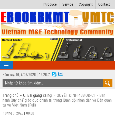
Introduce
Service
Copyright
Contact
Hôm nay:
T6,
7
/
08
/
2026
13
:
26:01
TRANG CHỦ
Trang chủ
C. Bài giảng xã hội
QUYẾT ĐỊNH 438:QĐ-CT - Ban
Bài giảng kỹ thuật
hành Quy chế giáo dục chính trị trong Quân đội nhân dân và Dân quân
tự vệ Việt Nam (Full)
Ngành Nhiệt lạnh
Luận văn kỹ thuật
10 thg 3, 2026
|
00:00