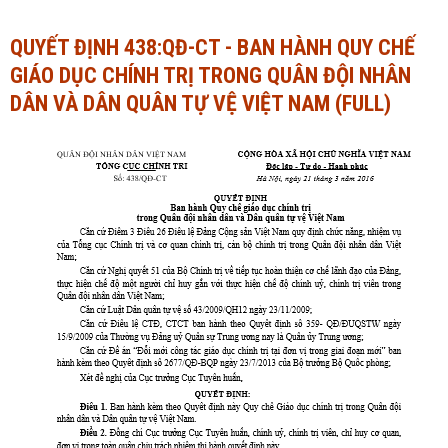
Ngành Tài chính - Ngân hàng
Ngành Quản trị kinh doanh
QUYẾT ĐỊNH 438:QĐ-CT - BAN HÀNH QUY CHẾ
GIÁO DỤC CHÍNH TRỊ TRONG QUÂN ĐỘI NHÂN
Khác
Ngành Tài chính - Ngân hàng
DÂN VÀ DÂN QUÂN TỰ VỆ VIỆT NAM (FULL)
Bài giảng xã hội
Khác
Chính trị - Tư tưởng
Luận văn xã hội
Lịch sử - Văn hóa
Chính trị - Tư tưởng
Tâm lý học
Lịch sử - Văn hóa
Khác
Tâm lý học
Khác