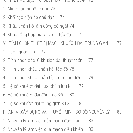
V. THIẾT KẾ MẠCH KHUẾCH ĐẠI TRUNG GIAN
72
1. Mạch tạo nguồn nuôi
73
2. Khối tạo điện áp chủ đạo
74
3. Khâu phản hồi âm dòng có ngắt
74
4. Khâu tổng hợp mạch vòng tốc độ
75
VI. TÍNH CHỌN THIẾT BỊ MẠCH KHUẾCH ĐẠI TRUNG GIAN
77
1. Tạo nguồn nuôi
77
2. Tính chọn các IC khuếch đại thuật toán
77
3. Tính chọn khâu phản hồi tốc độ
78
4. Tính chọn khâu phản hồi âm dòng điện
79
5. Hệ số khuếch đại của chỉnh lưu K
79
6. Hệ số khuếch đại động cơ KĐ
80
7. Hệ số khuếch đại trung gian KTG
80
PHẦN IV: XÂY DỰNG VÀ THUYẾT MINH SƠ ĐỒ NGUYÊN LÝ
83
1. Nguyên lý làm việc của mạch động lực
83
2. Nguyên lý làm việc của mạch điều khiển
83