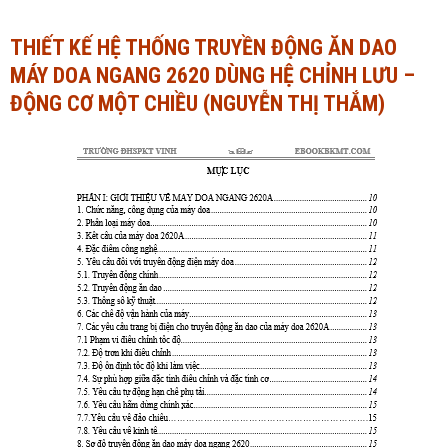
Ngành Tài chính - Ngân hàng
Ngành Quản trị kinh doanh
THIẾT KẾ HỆ THỐNG TRUYỀN ĐỘNG ĂN DAO
MÁY DOA NGANG 2620 DÙNG HỆ CHỈNH LƯU –
Khác
Ngành Tài chính - Ngân hàng
ĐỘNG CƠ MỘT CHIỀU (NGUYỄN THỊ THẮM)
Bài giảng xã hội
Khác
Chính trị - Tư tưởng
Luận văn xã hội
Lịch sử - Văn hóa
Chính trị - Tư tưởng
Tâm lý học
Lịch sử - Văn hóa
Khác
Tâm lý học
Khác