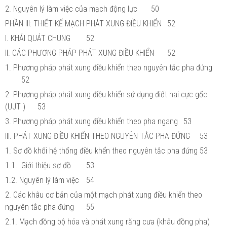
2. Nguyên lý làm việc của mạch động lực
50
PHẦN III: THIẾT KẾ MẠCH PHÁT XUNG ĐIỀU KHIỂN
52
I. KHÁI QUÁT CHUNG
52
II. CÁC PHƯƠNG PHÁP PHÁT XUNG ĐIỀU KHIỂN
52
1. Phương pháp phát xung điều khiển theo nguyên tắc pha đứng
52
2. Phương pháp phát xung điều khiển sử dụng điốt hai cực gốc
(UJT )
53
3. Phương pháp phát xung điều khiển theo pha ngang
53
III. PHÁT XUNG ĐIỀU KHIỂN THEO NGUYÊN TẮC PHA ĐỨNG
53
1. Sơ đồ khối hệ thống điều khển theo nguyên tắc pha đứng
53
1.1. Giới thiệu sơ đồ
53
1.2. Nguyên lý làm việc
54
2. Các khâu cơ bản của một mạch phát xung điều khiển theo
nguyên tắc pha đứng
55
2.1. Mạch đồng bộ hóa và phát xung răng cưa (khâu đồng pha)