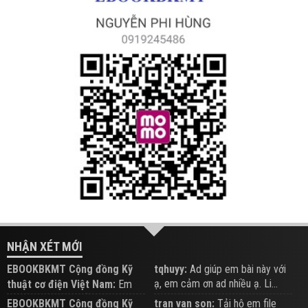
NHẬN XÉT MỚI
EBOOKBKMT Cộng đồng Kỹ
tqhuyy:
Ad giúp em bài này với
ạ, em cảm ơn ad nhiều ạ. Li...
thuật cơ điện Việt Nam:
Em
đăng trên Group hỗ trợ nhé
EBOOKBKMT Cộng đồng Kỹ
tran van son:
Tải hộ em file