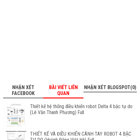
NHẬN XÉT
BÀI VIẾT LIÊN
NHẬN XÉT BLOGSPOT(0)
FACEBOOK
QUAN
Thiết kế hệ thống điều khiển robot Delta 4 bậc tự do
(Lê Văn Thanh Phương) Full
THIẾT KẾ VÀ ĐIỀU KHIỂN CÁNH TAY ROBOT 4 BẬC
TỰ DO (Huỳnh Đặng Việt Hà) Full