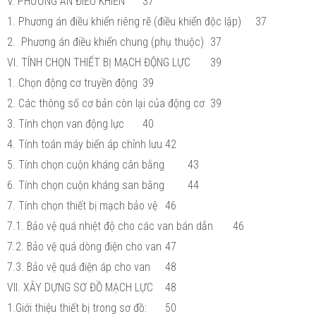
V. PHƯƠNG ÁN ĐIỀU KHIỂN
37
1. Phương án điều khiển riêng rẽ (điều khiển độc lập)
37
2. Phương án điều khiển chung (phụ thuộc)
37
VI. TÍNH CHỌN THIẾT BỊ MẠCH ĐỘNG LỰC
39
1. Chọn động cơ truyền động
39
2. Các thông số cơ bản còn lại của động cơ
39
3. Tính chọn van động lực
40
4. Tính toán máy biến áp chỉnh lưu
42
5. Tính chọn cuộn kháng cân bằng
43
6. Tính chọn cuộn kháng san bằng
44
7. Tính chọn thiết bị mạch bảo vệ
46
7.1. Bảo vệ quá nhiệt độ cho các van bán dẫn
46
7.2. Bảo vệ quá dòng điện cho van
47
7.3. Bảo vệ quá điện áp cho van
48
VII. XÂY DỰNG SƠ ĐỒ MẠCH LỰC
48
1.Giới thiệu thiết bị trong sơ đồ:
50