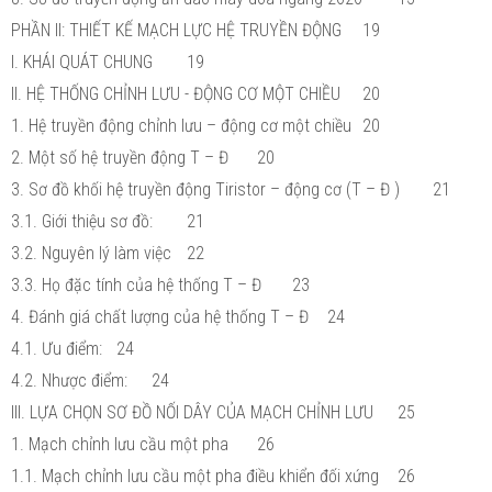
PHẦN II: THIẾT KẾ MẠCH LỰC HỆ TRUYỀN ĐỘNG
19
I. KHÁI QUÁT CHUNG
19
II. HỆ THỐNG CHỈNH LƯU - ĐỘNG CƠ MỘT CHIỀU
20
1. Hệ truyền động chỉnh lưu – động cơ một chiều
20
2. Một số hệ truyền động T – Đ
20
3. Sơ đồ khối hệ truyền động Tiristor – động cơ (T – Đ )
21
3.1. Giới thiệu sơ đồ:
21
3.2. Nguyên lý làm việc
22
3.3. Họ đặc tính của hệ thống T – Đ
23
4. Đánh giá chất lượng của hệ thống T – Đ
24
4.1. Ưu điểm:
24
4.2. Nhược điểm:
24
III. LỰA CHỌN SƠ ĐỒ NỐI DÂY CỦA MẠCH CHỈNH LƯU
25
1. Mạch chỉnh lưu cầu một pha
26
1.1. Mạch chỉnh lưu cầu một pha điều khiển đối xứng
26