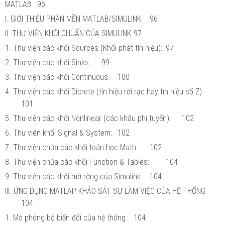
MATLAB
96
I. GIỚI THIỆU PHẦN MỀN MATLAB/SIMULINK
96
II. THƯ VIỆN KHỐI CHUẨN CỦA SIMULINK
97
1. Thư viện các khối Sources (Khối phát tín hiệu):
97
2. Thư viện các khối Sinks
99
3. Thư viện các khối Continuous.
100
4. Thư viện các khối Dicrete (tín hiệu rời rạc hay tín hiệu số Z)
101
5. Thư viện các khối Nonlinear (các khâu phi tuyến).
102
6. Thư viên khối Signal & System:
102
7. Thư viện chứa các khối toán học Math:
102
8. Thư viện chứa các khối Function & Tables:
104
9. Thư viện các khối mở rộng của Simulink:
104
III. ỨNG DỤNG MATLAP KHẢO SÁT SỰ LÀM VIỆC CỦA HỆ THỐNG
104
1. Mô phỏng bộ biến đổi của hệ thống
104