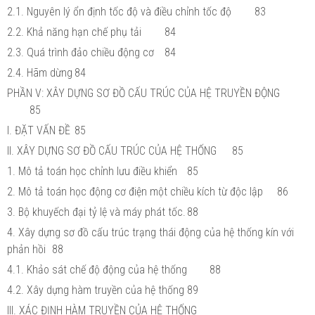
2.1. Nguyên lý ổn định tốc độ và điều chỉnh tốc độ
83
2.2. Khả năng hạn chế phụ tải
84
2.3. Quá trình đảo chiều động cơ
84
2.4. Hãm dừng
84
PHẦN V: XÂY DỰNG SƠ ĐỒ CẤU TRÚC CỦA HỆ TRUYỀN ĐỘNG
85
I. ĐẶT VẤN ĐỀ
85
II. XÂY DỰNG SƠ ĐỒ CẤU TRÚC CỦA HỆ THỐNG
85
1. Mô tả toán học chỉnh lưu điều khiển
85
2. Mô tả toán học động cơ điện một chiều kích từ độc lập
86
3. Bộ khuyếch đại tỷ lệ và máy phát tốc.
88
4. Xây dựng sơ đồ cấu trúc trạng thái động của hệ thống kín với
phản hồi
88
4.1. Khảo sát chế độ động của hệ thống
88
4.2. Xây dựng hàm truyền của hệ thống
89
III. XÁC ĐỊNH HÀM TRUYỀN CỦA HỆ THỐNG