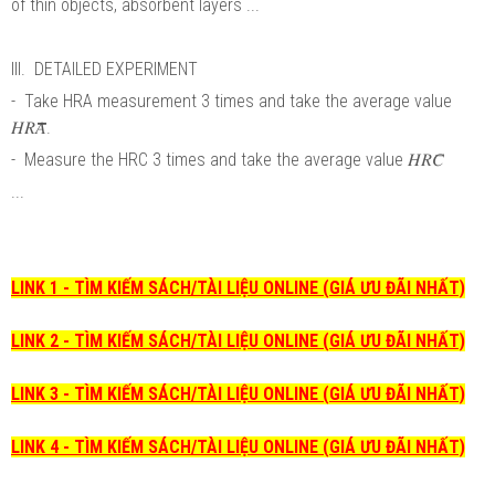
of thin objects, absorbent layers ...
III. DETAILED EXPERIMENT
- Take HRA measurement 3 times and take the average value
𝐻𝑅𝐴̅̅̅̅̅̅.
- Measure the HRC 3 times and take the average value 𝐻𝑅𝐶̅
...
LINK 1 - TÌM KIẾM SÁCH/TÀI LIỆU ONLINE (GIÁ ƯU ĐÃI NHẤT)
LINK 2 - TÌM KIẾM SÁCH/TÀI LIỆU ONLINE (GIÁ ƯU ĐÃI NHẤT)
LINK 3 - TÌM KIẾM SÁCH/TÀI LIỆU ONLINE (GIÁ ƯU ĐÃI NHẤT)
LINK 4 - TÌM KIẾM SÁCH/TÀI LIỆU ONLINE (GIÁ ƯU ĐÃI NHẤT)