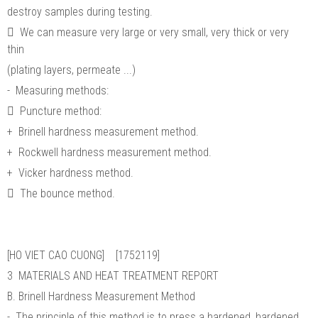
destroy samples during testing.
 We can measure very large or very small, very thick or very
thin
(plating layers, permeate ...)
- Measuring methods:
 Puncture method:
+ Brinell hardness measurement method.
+ Rockwell hardness measurement method.
+ Vicker hardness method.
 The bounce method.
[HO VIET CAO CUONG] [1752119]
3 MATERIALS AND HEAT TREATMENT REPORT
B. Brinell Hardness Measurement Method
- The principle of this method is to press a hardened, hardened