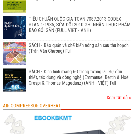
TIÊU CHUẨN QUỐC GIA TCVN 7087:2013 CODEX
STAN 1-1985, SỬA ĐỔI 2010 GHI NHÃN THỰC PHẨM
BAO GÓI SẴN (FULL VIỆT - ANH)
SÁCH - Bảo quản và chế biến nông sản sau thu hoạch
(Trần Văn Chương) Full
SÁCH - Định hình mạng 6G trong tương lai: Sự cần
thiết, tác động và công nghệ (Emmanuel Bertin & Noël
Crespi & Thomas Magedanz) (ANH - VIỆT) Full
Xem tất cả »
AIR COMPRESSOR OVERHEAT