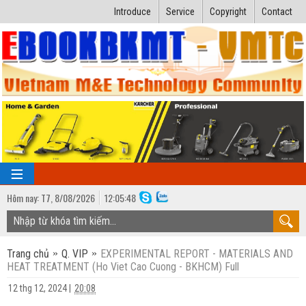
Introduce
Service
Copyright
Contact
Hôm nay:
T7,
8
/
08
/
2026
12
:
05:49
TRANG CHỦ
Trang chủ
Q. VIP
EXPERIMENTAL REPORT - MATERIALS AND
Bài giảng kỹ thuật
HEAT TREATMENT (Ho Viet Cao Cuong - BKHCM) Full
Ngành Nhiệt lạnh
Luận văn kỹ thuật
12 thg 12, 2024
|
20:08