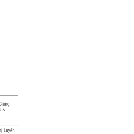
Giảng
c &
hị Luyến