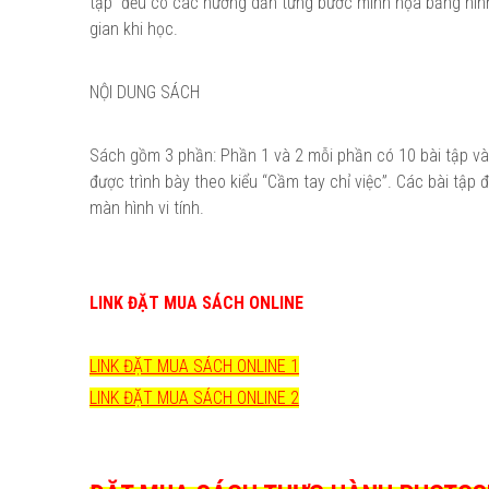
tập đều có các hướng dẫn từng bước minh họa bằng hình 
gian khi học.
NỘI DUNG SÁCH
Sách gồm 3 phần: Phần 1 và 2 mỗi phần có 10 bài tập và 
được trình bày theo kiểu “Cầm tay chỉ việc”. Các bài tập
màn hình vi tính.
LINK ĐẶT MUA SÁCH ONLINE
LINK ĐẶT MUA SÁCH ONLINE 1
LINK ĐẶT MUA SÁCH ONLINE 2