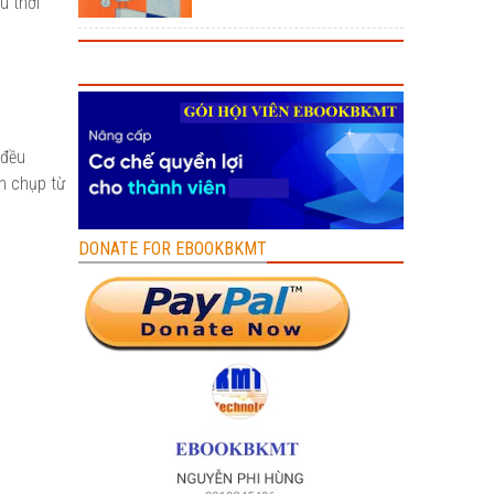
u thời
n đều
nh chụp từ
DONATE FOR EBOOKBKMT