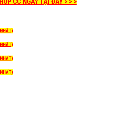
P CC NGAY TẠI ĐÂY > > >
I NHẤT)
I NHẤT)
I NHẤT)
I NHẤT)