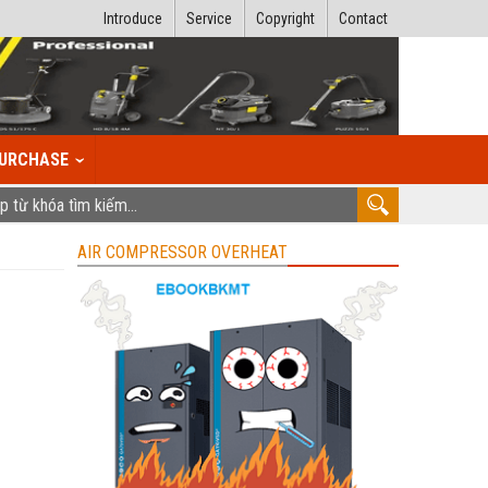
Introduce
Service
Copyright
Contact
URCHASE
AIR COMPRESSOR OVERHEAT