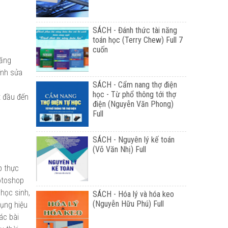
SÁCH - Đánh thức tài năng
toán học (Terry Chew) Full 7
cuốn
năng
ỉnh sửa
SÁCH - Cẩm nang thợ điện
học - Từ phổ thông tới thợ
t đầu đến
điện (Nguyễn Văn Phong)
Full
SÁCH - Nguyên lý kế toán
(Võ Văn Nhị) Full
p thực
hotoshop
 học sinh,
SÁCH - Hóa lý và hóa keo
(Nguyễn Hữu Phú) Full
dụng hiệu
ác bài