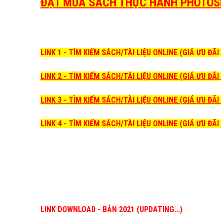
ĐẶT MUA SÁCH THỰC HÀNH PHOTOSHO
LINK 1 - TÌM KIẾM SÁCH/TÀI LIỆU ONLINE (GIÁ ƯU ĐÃ
LINK 2 - TÌM KIẾM SÁCH/TÀI LIỆU ONLINE (GIÁ ƯU ĐÃ
LINK 3 - TÌM KIẾM SÁCH/TÀI LIỆU ONLINE (GIÁ ƯU ĐÃ
LINK 4 - TÌM KIẾM SÁCH/TÀI LIỆU ONLINE (GIÁ ƯU ĐÃ
LINK DOWNLOAD - BẢN 2021 (UPDATING...)