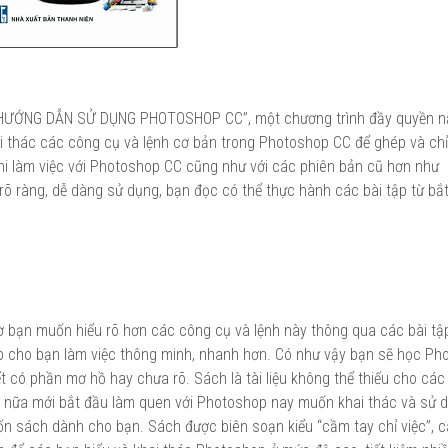
“HƯỚNG DẪN SỬ DỤNG PHOTOSHOP CC”, một chương trình đầy quyền 
i thác các công cụ và lệnh cơ bản trong Photoshop CC để ghép và ch
 khi làm việc với Photoshop CC cũng như với các phiên bản cũ hơn như
rõ ràng, dễ dàng sử dụng, bạn đọc có thể thực hành các bài tập từ bắ
ờ bạn muốn hiểu rõ hơn các công cụ và lệnh này thông qua các bài tậ
giúp cho bạn làm việc thông minh, nhanh hơn. Có như vậy bạn sẽ học P
 có phần mơ hồ hay chưa rõ. Sách là tài liệu không thể thiếu cho các
ơn nữa mới bắt đầu làm quen với Photoshop nay muốn khai thác và sử 
ốn sách dành cho bạn. Sách được biên soạn kiểu “cầm tay chỉ việc”, c