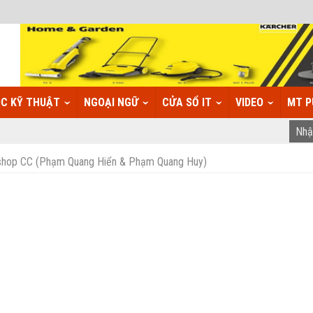
C KỸ THUẬT
NGOẠI NGỮ
CỬA SỔ IT
VIDEO
MT P
shop CC (Phạm Quang Hiển & Phạm Quang Huy)