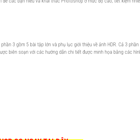
để các bạn hiểu và khai thác Photoshop ở mức độ cao, tiết kiệm nhiề
phần 3 gồm 5 bài tập lớn và phụ lục giới thiệu về ảnh HDR. Cả 3 phầ
 được biên soạn với các hướng dẫn chi tiết được minh họa bằng các hì