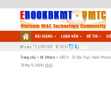
BÀI GIẢNG
LUẬN VĂN
ĐỀ THI
GÓ
Hôm nay:
T5,
6
/
08
/
2026
07
:
40:41
HỖ TRỢ TÀI LIỆU VÀ TƯ VẤN KỸ THUẬT
Trang chủ
M. Others
SÁCH - 25 Bài Thực Hành Photo
25 thg 12, 2024
|
15:07