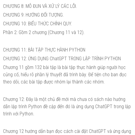
CHƯƠNG 8: MÔ ĐUN VÀ XỬ LÝ CÁC LỖI.
CHƯƠNG 9: HƯỚNG ĐỐI TƯỢNG.
CHƯƠNG 10: BIỂU THỨC CHÍNH QUY.
Phần 2: Gồm 2 chương (Chương 11 và 12).
CHƯƠNG 11: BÀI TẬP THỰC HÀNH PYTHON
CHƯƠNG 12: ỨNG DỤNG ChatGPT TRONG LẬP TRÌNH PYTHON
Chương 11 gồm 132 bài tập là bài tập thực hành giúp người học
củng cố, hiểu rõ phần lý thuyết đã trình bày. Để tiện cho ban đọc
theo dõi, các bài tập được nhóm lại thành các nhóm.
Chương 12: Đây là một chủ đề mới mà chưa có sách nào hướng
dẫn lập trình Python đề cập đến đó là ứng dụng ChatGPT trong lập
trình với Python.
Chương 12 hướng dẫn bạn đọc cách cài đặt ChatGPT và ứng dụng