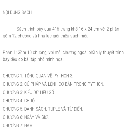
NỘI DUNG SÁCH
Sách trình bày qua 416 trang khổ 16 x 24 cm với 2 phần
gồm 12 chương và Phụ lục giới thiệu sách mới:
Phần 1: Gồm 10 chương, với mỗi chương ngoài phần lý thuyết trình
bày đều có bài tập nhỏ minh họa.
CHƯƠNG 1: TỔNG QUAN VỀ PYTHON 3.
CHƯƠNG 2: CÚ PHÁP VÀ LỆNH CƠ BẢN TRONG PYTHON.
CHƯƠNG 3: KIỂU DỮ LIỆU SỐ.
CHƯƠNG 4: CHUỖI.
CHƯƠNG 5: DANH SÁCH, TUPLE VÀ TỪ ĐIỂN.
CHƯƠNG 6: NGÀY VÀ GIỜ.
CHƯƠNG 7: HÀM.