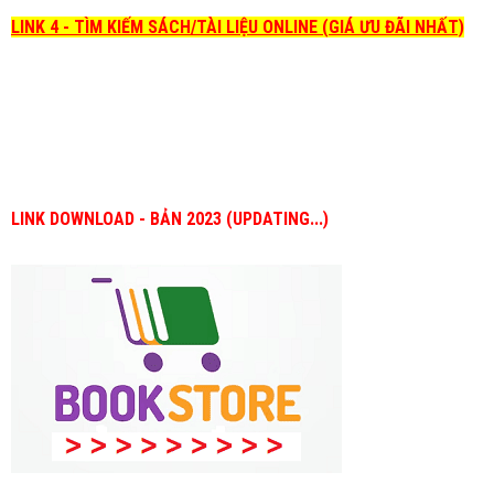
LINK 4 - TÌM KIẾM SÁCH/TÀI LIỆU ONLINE (GIÁ ƯU ĐÃI NHẤT)
LINK DOWNLOAD - BẢN 2023 (UPDATING...)