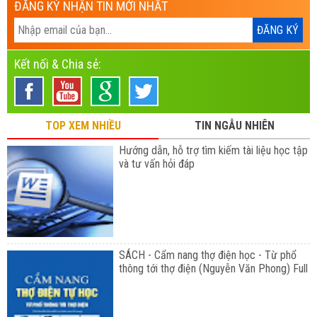
ĐĂNG KÝ NHẬN TIN MỚI NHẤT
Kết nối & Chia sẻ:
TOP XEM NHIỀU
TIN NGẪU NHIÊN
Hướng dẫn, hỗ trợ tìm kiếm tài liệu học tập
và tư vấn hỏi đáp
SÁCH - Cẩm nang thợ điện học - Từ phổ
thông tới thợ điện (Nguyễn Văn Phong) Full