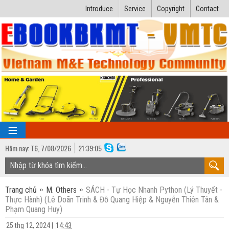
Introduce
Service
Copyright
Contact
Hôm nay:
T6,
7
/
08
/
2026
21
:
39:06
TRANG CHỦ
Trang chủ
M. Others
SÁCH - Tự Học Nhanh Python (Lý Thuyết -
Bài giảng kỹ thuật
Thực Hành) (Lê Doãn Trinh & Đỗ Quang Hiệp & Nguyễn Thiên Tân &
Phạm Quang Huy)
Ngành Nhiệt lạnh
Luận văn kỹ thuật
25 thg 12, 2024
|
14:43