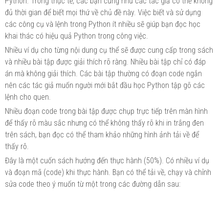
Python. Trong thực tế, các bạn cũng như các tác giả có thể không
đủ thời gian để biết mọi thứ về chủ đề này. Việc biết và sử dụng
các công cụ và lệnh trong Python ít nhiều sẽ giúp bạn đọc học
khai thác có hiệu quả Python trong công việc.
Nhiều ví dụ cho từng nội dung cụ thể sẽ được cung cấp trong sách
và nhiều bài tập được giải thích rõ ràng. Nhiều bài tập chỉ có đáp
án mà không giải thích. Các bài tập thường có đoạn code ngắn
nên các tác giả muốn người mới bắt đầu học Python tập gõ các
lệnh cho quen.
Nhiều đoạn code trong bài tập được chụp trực tiếp trên màn hình
để thấy rõ màu sắc nhưng có thể không thấy rõ khi in trắng đen
trên sách, bạn đọc có thể tham khảo những hình ảnh tải về để
thấy rõ.
Đây là một cuốn sách hướng đến thực hành (50%). Có nhiều ví dụ
và đoạn mã (code) khi thực hành. Bạn có thể tải về, chạy và chỉnh
sửa code theo ý muốn từ một trong các đường dẫn sau: