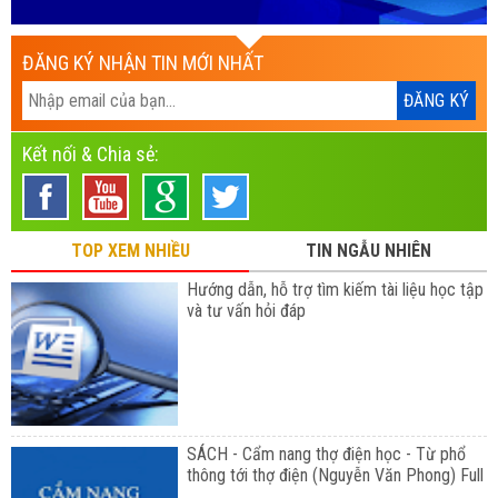
ĐĂNG KÝ NHẬN TIN MỚI NHẤT
Kết nối & Chia sẻ:
TOP XEM NHIỀU
TIN NGẪU NHIÊN
Hướng dẫn, hỗ trợ tìm kiếm tài liệu học tập
và tư vấn hỏi đáp
SÁCH - Cẩm nang thợ điện học - Từ phổ
thông tới thợ điện (Nguyễn Văn Phong) Full