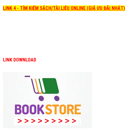
LINK 4 - TÌM KIẾM SÁCH/TÀI LIỆU ONLINE (GIÁ ƯU ĐÃI NHẤT)
LINK DOWNLOAD