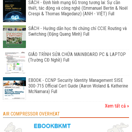
SÁCH - Định hình mạng 6G trong tương lai: Sự cần
thiết, tác động và công nghệ (Emmanuel Bertin & Noël
Crespi & Thomas Magedanz) (ANH - VIỆT) Full
SÁCH - Hướng dẫn học thi chứng chỉ CCIE Routing và
Switching (Đặng Quang Minh) Full
GIÁO TRÌNH SỬA CHỮA MAINBOARD PC & LAPTOP
(Trường CĐ Nghề) Full
EBOOK - CCNP Security Identity Management SISE
300-715 Official Cert Guide (Aaron Woland & Katherine
McNamara) Full
Xem tất cả »
AIR COMPRESSOR OVERHEAT