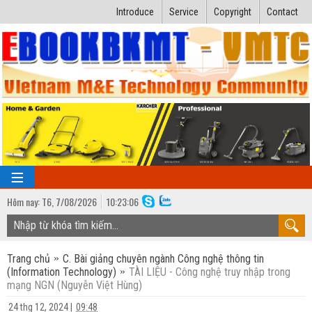
Introduce
Service
Copyright
Contact
Hôm nay:
T6,
7
/
08
/
2026
10
:
23:07
TRANG CHỦ
Trang chủ
C. Bài giảng chuyên ngành Công nghệ thông tin
Bài giảng kỹ thuật
(Information Technology)
TÀI LIỆU - Công nghệ truy nhập trong
mạng NGN (Nguyễn Việt Hùng)
Ngành Nhiệt lạnh
Luận văn kỹ thuật
24 thg 12, 2024
|
09:48