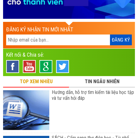
ĐĂNG KÝ NHẬN TIN MỚI NHẤT
Kết nối & Chia sẻ:
TOP XEM NHIỀU
TIN NGẪU NHIÊN
Hướng dẫn, hỗ trợ tìm kiếm tài liệu học tập
và tư vấn hỏi đáp
SÁCH - Cẩm nang thợ điện học - Từ phổ