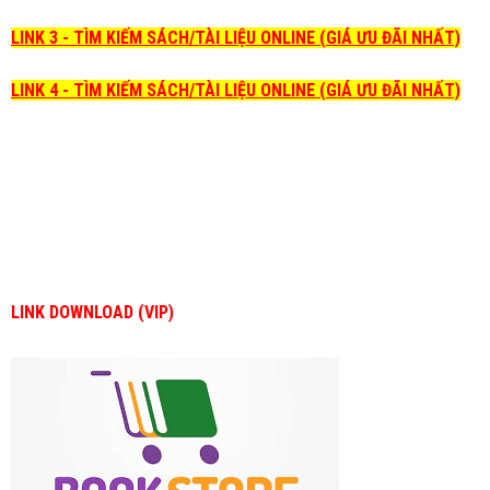
LINK 3 - TÌM KIẾM SÁCH/TÀI LIỆU ONLINE (GIÁ ƯU ĐÃI NHẤT)
LINK 4 - TÌM KIẾM SÁCH/TÀI LIỆU ONLINE (GIÁ ƯU ĐÃI NHẤT)
LINK DOWNLOAD (VIP)