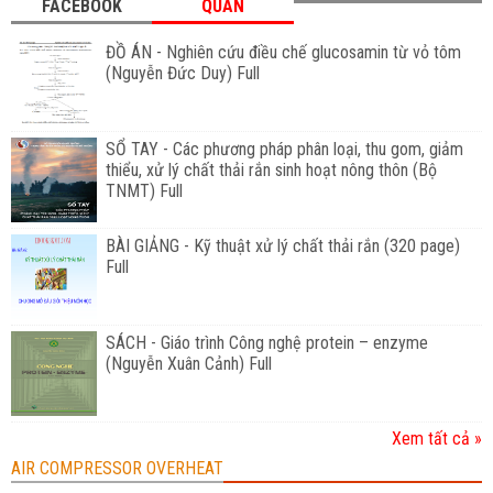
FACEBOOK
QUAN
ĐỒ ÁN - Nghiên cứu điều chế glucosamin từ vỏ tôm
(Nguyễn Đức Duy) Full
SỔ TAY - Các phương pháp phân loại, thu gom, giảm
thiểu, xử lý chất thải rắn sinh hoạt nông thôn (Bộ
TNMT) Full
BÀI GIẢNG - Kỹ thuật xử lý chất thải rắn (320 page)
Full
SÁCH - Giáo trình Công nghệ protein – enzyme
(Nguyễn Xuân Cảnh) Full
Xem tất cả »
AIR COMPRESSOR OVERHEAT