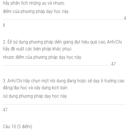
hãy phân tích những ưu và nhược
điểm của phương pháp dạy học này.
.........................................................................................................4
6
2. Ěể sử dụng phương pháp diễn giảng đạt hiệu quả cao, Anh/Chị
hãy đề xuất các biện pháp khắc phục
nhược điểm của phương pháp dạy học này.
..............................................................................................47
3. Anh/Chị hãy chọn một nội dung đang hoặc sẽ dạy ở trường cao
đẳng/đại học và xây dựng kịch bản
sử dụng phương pháp dạy học này.
...........................................................................................................
47
Câu 10 (5 điểm):