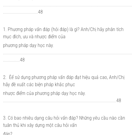
...........................................................................................................
.............................48
1. Phương pháp vấn đáp (hỏi đáp) là gì? Anh/Chị hãy phân tích
mục đích, ưu và nhược điểm của
phương pháp dạy học này.
...........................................................................................................
..............48
2. Ěể sử dụng phương pháp vấn đáp đạt hiệu quả cao, Anh/Chị
hãy đề xuất các biện pháp khắc phục
nhược điểm của phương pháp dạy học này.
..............................................................................................48
3. Có bao nhiêu dạng câu hỏi vấn đáp? Những yêu cầu nào cần
tuân thủ khi xây dựng một câu hỏi vấn
đáp?...................................................................................................