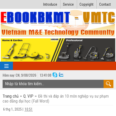
Introduce
Service
Copyright
Contact
Hôm nay:
CN,
9
/
08
/
2026
13
:
41:09
TRANG CHỦ
Trang chủ
Q. VIP
Đề thi và đáp án 10 môn nghiệp vụ sư phạm
Bài giảng kỹ thuật
cao đẳng đại học (Full Word)
Ngành Nhiệt lạnh
Luận văn kỹ thuật
6 thg 1, 2025
|
10:51