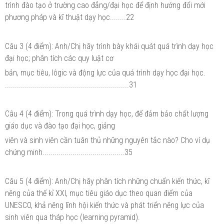
trình đào tạo ở trường cao đẳng/đại học để định hướng đổi mới
phương pháp và kĩ thuật dạy học........22
Câu 3 (4 điểm): Anh/Chị hãy trình bày khái quát quá trình dạy học
đại học; phân tích các quy luật cơ
bản, mục tiêu, lôgic và động lực của quá trình dạy học đại học.
..............................................................31
Câu 4 (4 điểm): Trong quá trình dạy học, để đảm bảo chất lượng
giáo dục và đào tạo đại học, giảng
viên và sinh viên cần tuân thủ những nguyên tắc nào? Cho ví dụ
chứng minh.........................................35
Câu 5 (4 điểm): Anh/Chị hãy phân tích những chuẩn kiến thức, kĩ
nĕng của thế kỉ XXI, mục tiêu giáo dục theo quan điểm của
UNESCO, khả nĕng lĩnh hội kiến thức và phát triển nĕng lực của
sinh viên qua tháp học (learning pyramid).