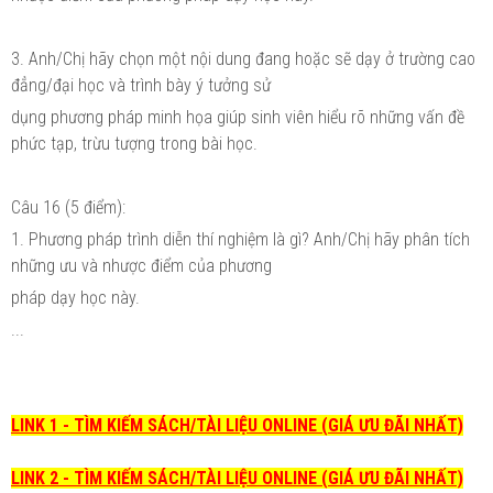
3. Anh/Chị hãy chọn một nội dung đang hoặc sẽ dạy ở trường cao
đẳng/đại học và trình bày ý tưởng sử
dụng phương pháp minh họa giúp sinh viên hiểu rõ những vấn đề
phức tạp, trừu tượng trong bài học.
Câu 16 (5 điểm):
1. Phương pháp trình diễn thí nghiệm là gì? Anh/Chị hãy phân tích
những ưu và nhược điểm của phương
pháp dạy học này.
...
LINK 1 - TÌM KIẾM SÁCH/TÀI LIỆU ONLINE (GIÁ ƯU ĐÃI NHẤT)
LINK 2 - TÌM KIẾM SÁCH/TÀI LIỆU ONLINE (GIÁ ƯU ĐÃI NHẤT)