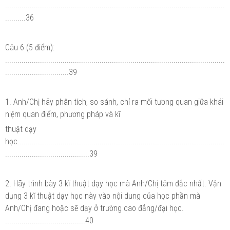
...........................................................................................................
..........36
Câu 6 (5 điểm):
...........................................................................................................
...............................39
1. Anh/Chị hãy phân tích, so sánh, chỉ ra mối tương quan giữa khái
niệm quan điểm, phương pháp và kĩ
thuật dạy
học.....................................................................................................
.........................................39
2. Hãy trình bày 3 kĩ thuật dạy học mà Anh/Chị tâm đắc nhất. Vận
dụng 3 kĩ thuật dạy học này vào nội dung của học phần mà
Anh/Chị đang hoặc sẽ dạy ở trường cao đẳng/đại học.
.......................................40