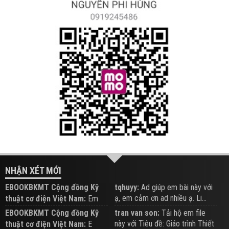
NHẬN XÉT MỚI
EBOOKBKMT Cộng đồng Kỹ
tqhuyy:
Ad giúp em bài này với
ạ, em cảm ơn ad nhiều ạ. Li...
thuật cơ điện Việt Nam:
Em
đăng trên Group hỗ trợ nhé
EBOOKBKMT Cộng đồng Kỹ
tran van son:
Tải hộ em file
này với Tiêu đề: Giáo trình Thiết
thuật cơ điện Việt Nam:
E