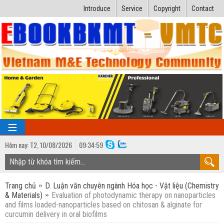
Introduce
Service
Copyright
Contact
Hôm nay:
T2,
10
/
08
/
2026
09
:
35:00
TRANG CHỦ
Trang chủ
D. Luận văn chuyên ngành Hóa học - Vật liệu (Chemistry
Bài giảng kỹ thuật
& Materials)
Evaluation of photodynamic therapy on nanoparticles
and films loaded-nanoparticles based on chitosan & alginate for
Ngành Nhiệt lạnh
Luận văn kỹ thuật
curcumin delivery in oral biofilms