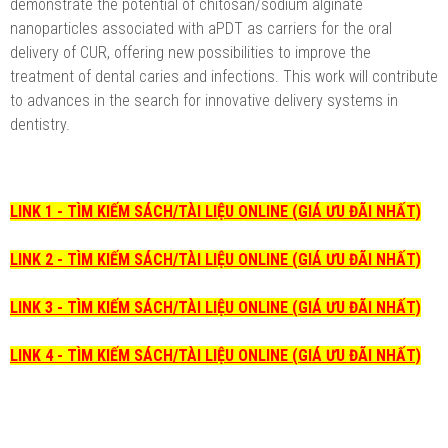
demonstrate the potential of chitosan/sodium alginate
nanoparticles associated with aPDT as carriers for the oral
delivery of CUR, offering new possibilities to improve the
treatment of dental caries and infections. This work will contribute
to advances in the search for innovative delivery systems in
dentistry.
LINK 1 - TÌM KIẾM SÁCH/TÀI LIỆU ONLINE (GIÁ ƯU ĐÃI NHẤT)
LINK 2 - TÌM KIẾM SÁCH/TÀI LIỆU ONLINE (GIÁ ƯU ĐÃI NHẤT)
LINK 3 - TÌM KIẾM SÁCH/TÀI LIỆU ONLINE (GIÁ ƯU ĐÃI NHẤT)
LINK 4 - TÌM KIẾM SÁCH/TÀI LIỆU ONLINE (GIÁ ƯU ĐÃI NHẤT)