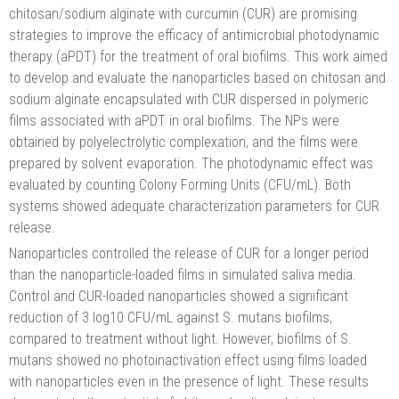
chitosan/sodium alginate with curcumin (CUR) are promising
strategies to improve the efficacy of antimicrobial photodynamic
therapy (aPDT) for the treatment of oral biofilms. This work aimed
to develop and evaluate the nanoparticles based on chitosan and
sodium alginate encapsulated with CUR dispersed in polymeric
films associated with aPDT in oral biofilms. The NPs were
obtained by polyelectrolytic complexation, and the films were
prepared by solvent evaporation. The photodynamic effect was
evaluated by counting Colony Forming Units (CFU/mL). Both
systems showed adequate characterization parameters for CUR
release.
Nanoparticles controlled the release of CUR for a longer period
than the nanoparticle-loaded films in simulated saliva media.
Control and CUR-loaded nanoparticles showed a significant
reduction of 3 log10 CFU/mL against S. mutans biofilms,
compared to treatment without light. However, biofilms of S.
mutans showed no photoinactivation effect using films loaded
with nanoparticles even in the presence of light. These results