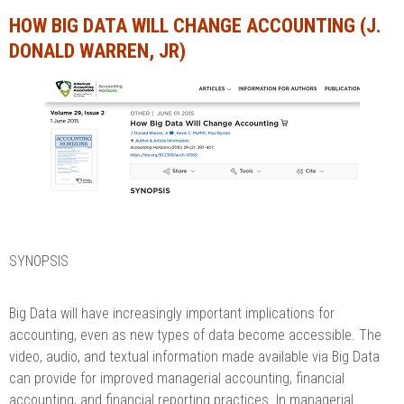
HOW BIG DATA WILL CHANGE ACCOUNTING (J.
Ngành Tài chính - Ngân hàng
Ngành Quản trị kinh doanh
DONALD WARREN, JR)
Khác
Ngành Tài chính - Ngân hàng
Bài giảng xã hội
Khác
Chính trị - Tư tưởng
Luận văn xã hội
Lịch sử - Văn hóa
Chính trị - Tư tưởng
Tâm lý học
Lịch sử - Văn hóa
Khác
Tâm lý học
SYNOPSIS
Khác
Big Data will have increasingly important implications for
accounting, even as new types of data become accessible. The
video, audio, and textual information made available via Big Data
can provide for improved managerial accounting, financial
accounting, and financial reporting practices. In managerial