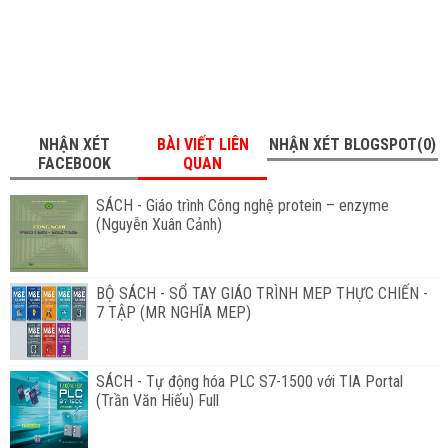
NHẬN XÉT
BÀI VIẾT LIÊN
NHẬN XÉT BLOGSPOT(0)
FACEBOOK
QUAN
SÁCH - Giáo trình Công nghệ protein – enzyme
(Nguyễn Xuân Cảnh)
BỘ SÁCH - SỔ TAY GIÁO TRÌNH MEP THỰC CHIẾN -
7 TẬP (MR NGHĨA MEP)
SÁCH - Tự động hóa PLC S7-1500 với TIA Portal
(Trần Văn Hiếu) Full