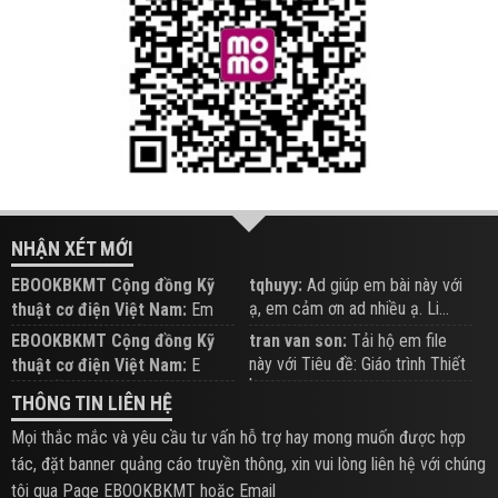
NHẬN XÉT MỚI
EBOOKBKMT Cộng đồng Kỹ
tqhuyy:
Ad giúp em bài này với
ạ, em cảm ơn ad nhiều ạ. Li...
thuật cơ điện Việt Nam:
Em
đăng trên Group hỗ trợ nhé
EBOOKBKMT Cộng đồng Kỹ
tran van son:
Tải hộ em file
này với Tiêu đề: Giáo trình Thiết
thuật cơ điện Việt Nam:
E
b...
xem hỗ trợ trên Group
THÔNG TIN LIÊN HỆ
Mọi thắc mắc và yêu cầu tư vấn hỗ trợ hay mong muốn được hợp
tác, đặt banner quảng cáo truyền thông, xin vui lòng liên hệ với chúng
tôi qua Page EBOOKBKMT hoặc Email