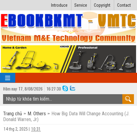
Introduce
Service
Copyright
Contact
Hôm nay:
T7,
8
/
08
/
2026
16
:
27:30
TRANG CHỦ
Trang chủ
M. Others
How Big Data Will Change Accounting (J.
Bài giảng kỹ thuật
Donald Warren, Jr)
Ngành Nhiệt lạnh
Luận văn kỹ thuật
14 thg 2, 2025
|
10:31