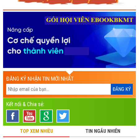
ĐĂNG KÝ NHẬN TIN MỚI NHẤT
Kết nối & Chia sẻ:
TOP XEM NHIỀU
TIN NGẪU NHIÊN