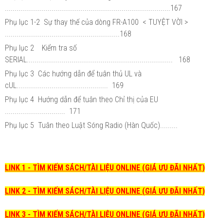
.....................................................................................167
Phụ lục 1-2 Sự thay thế của dòng FR-A100 < TUYỆT VỜI >
...........................................................168
Phụ lục 2 Kiểm tra số
SERIAL........................................................................... 168
Phụ lục 3 Các hướng dẫn để tuân thủ UL và
cUL............................................... 169
Phụ lục 4 Hướng dẫn để tuân theo Chỉ thị của EU
............................... 171
Phụ lục 5 Tuân theo Luật Sóng Radio (Hàn Quốc).........
LINK 1 - TÌM KIẾM SÁCH/TÀI LIỆU ONLINE (GIÁ ƯU ĐÃI NHẤT)
LINK 2 - TÌM KIẾM SÁCH/TÀI LIỆU ONLINE (GIÁ ƯU ĐÃI NHẤT)
LINK 3 - TÌM KIẾM SÁCH/TÀI LIỆU ONLINE (GIÁ ƯU ĐÃI NHẤT)