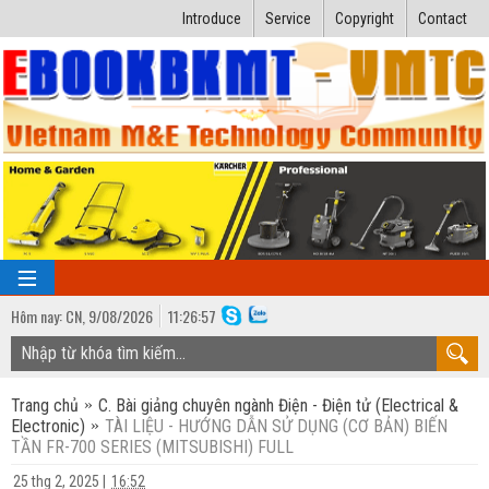
Introduce
Service
Copyright
Contact
Hôm nay:
CN,
9
/
08
/
2026
11
:
26:58
TRANG CHỦ
Trang chủ
C. Bài giảng chuyên ngành Điện - Điện tử (Electrical &
Bài giảng kỹ thuật
Electronic)
TÀI LIỆU - HƯỚNG DẪN SỬ DỤNG (CƠ BẢN) BIẾN
TẦN FR-700 SERIES (MITSUBISHI) FULL
Ngành Nhiệt lạnh
Luận văn kỹ thuật
25 thg 2, 2025
|
16:52