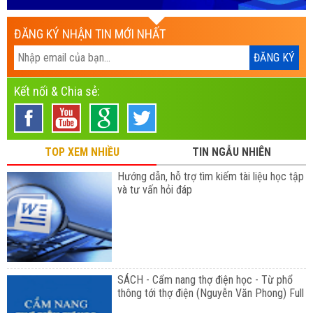
ĐĂNG KÝ NHẬN TIN MỚI NHẤT
Kết nối & Chia sẻ:
TOP XEM NHIỀU
TIN NGẪU NHIÊN
Hướng dẫn, hỗ trợ tìm kiếm tài liệu học tập
và tư vấn hỏi đáp
SÁCH - Cẩm nang thợ điện học - Từ phổ
thông tới thợ điện (Nguyễn Văn Phong) Full