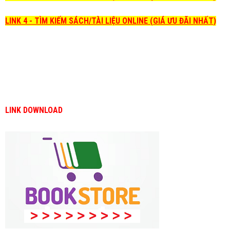
LINK 4 - TÌM KIẾM SÁCH/TÀI LIỆU ONLINE (GIÁ ƯU ĐÃI NHẤT)
LINK DOWNLOAD