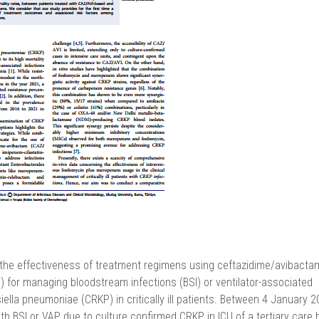
the effectiveness of treatment regimens using ceftazidime/avibacta
or managing bloodstream infections (BSI) or ventilator-associated
la pneumoniae (CRKP) in critically ill patients. Between 4 January 2
th BSI or VAP due to culture confirmed CRKP in ICU of a tertiary care 