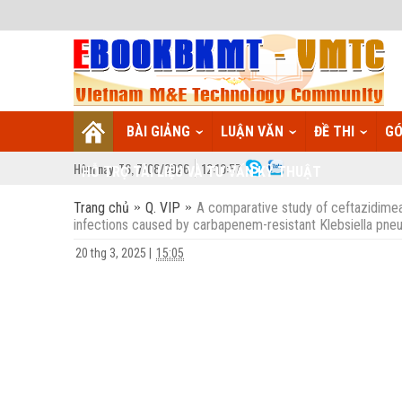
BÀI GIẢNG
LUẬN VĂN
ĐỀ THI
GÓ
Hôm nay:
T6,
7
/
08
/
2026
12
:
10:58
HỖ TRỢ TÀI LIỆU VÀ TƯ VẤN KỸ THUẬT
Trang chủ
Q. VIP
A comparative study of ceftazidim
infections caused by carbapenem-resistant Klebsiella pneumon
20 thg 3, 2025
|
15:05