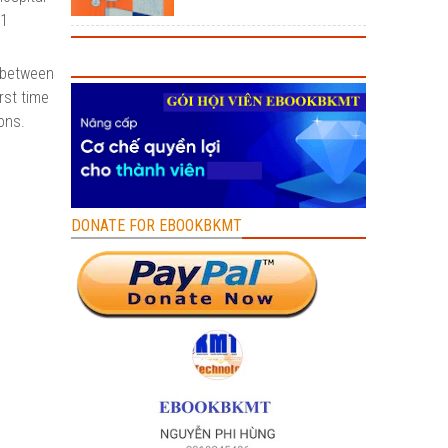
41
, between
rst time
ons.
DONATE FOR EBOOKBKMT