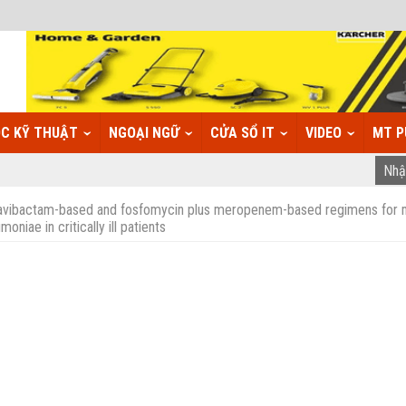
C KỸ THUẬT
NGOẠI NGỮ
CỬA SỔ IT
VIDEO
MT P
eavibactam-based and fosfomycin plus meropenem-based regimens for 
iae in critically ill patients