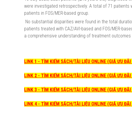
were investigated retrospectively. A total of 71 patient
patients in FOS/MER-based group.
No substantial disparities were found in the total duratio
patients treated with CAZ/AVI-based and FOS/MER-based t
a comprehensive understanding of treatment outcomes an
LINK 1 - TÌM KIẾM SÁCH/TÀI LIỆU ONLINE (GIÁ ƯU ĐÃ
LINK 2 - TÌM KIẾM SÁCH/TÀI LIỆU ONLINE (GIÁ ƯU ĐÃ
LINK 3 - TÌM KIẾM SÁCH/TÀI LIỆU ONLINE (GIÁ ƯU ĐÃ
LINK 4 - TÌM KIẾM SÁCH/TÀI LIỆU ONLINE (GIÁ ƯU ĐÃ