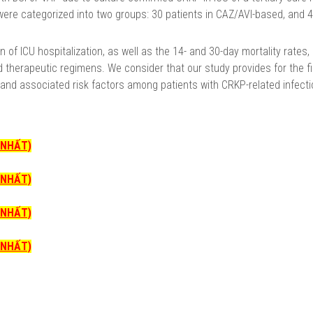
s were categorized into two groups: 30 patients in CAZ/AVI-based, and 
n of ICU hospitalization, as well as the 14- and 30-day mortality rates
herapeutic regimens. We consider that our study provides for the fi
d associated risk factors among patients with CRKP-related infecti
I NHẤT)
I NHẤT)
I NHẤT)
I NHẤT)