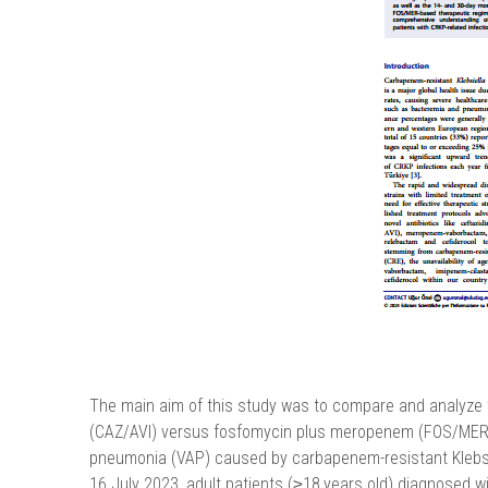
The main aim of this study was to compare and analyze 
(CAZ/AVI) versus fosfomycin plus meropenem (FOS/MER) f
pneumonia (VAP) caused by carbapenem-resistant Klebsiel
16 July 2023, adult patients (≥18 years old) diagnosed wi