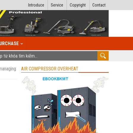
Introduce
Service
Copyright
Contact
URCHASE
managing
AIR COMPRESSOR OVERHEAT