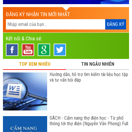
ĐĂNG KÝ NHẬN TIN MỚI NHẤT
Kết nối & Chia sẻ:
TOP XEM NHIỀU
TIN NGẪU NHIÊN
Hướng dẫn, hỗ trợ tìm kiếm tài liệu học tập
và tư vấn hỏi đáp
SÁCH - Cẩm nang thợ điện học - Từ phổ
thông tới thợ điện (Nguyễn Văn Phong) Full