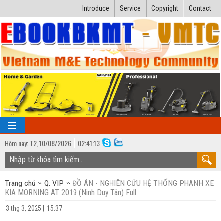
Introduce
Service
Copyright
Contact
Hôm nay:
T2,
10
/
08
/
2026
02
:
41:14
TRANG CHỦ
Trang chủ
Q. VIP
ĐỒ ÁN - NGHIÊN CỨU HỆ THỐNG PHANH XE
Bài giảng kỹ thuật
KIA MORNING AT 2019 (Ninh Duy Tân) Full
Ngành Nhiệt lạnh
Luận văn kỹ thuật
3 thg 3, 2025
|
15:37