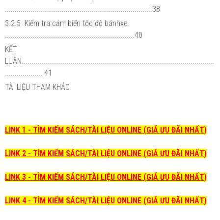
...........................................................................38
3.2.5 Kiểm tra cảm biến tốc độ bánhxe.
..................................................................40
KẾT
LUẬN..................................................................................................
....................41
TÀI LIỆU THAM KHẢO
LINK 1 - TÌM KIẾM SÁCH/TÀI LIỆU ONLINE (GIÁ ƯU ĐÃI NHẤT)
LINK 2 - TÌM KIẾM SÁCH/TÀI LIỆU ONLINE (GIÁ ƯU ĐÃI NHẤT)
LINK 3 - TÌM KIẾM SÁCH/TÀI LIỆU ONLINE (GIÁ ƯU ĐÃI NHẤT)
LINK 4 - TÌM KIẾM SÁCH/TÀI LIỆU ONLINE (GIÁ ƯU ĐÃI NHẤT)