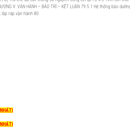
 CHƯƠNG V: VẬN HÀNH – BẢO TRÌ – KẾT LUẬN 79 5.1 Hệ thống bảo dưỡn
, lắp ráp vận hành 80
I NHẤT)
I NHẤT)