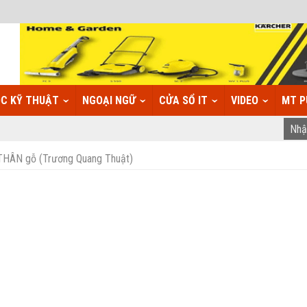
C KỸ THUẬT
NGOẠI NGỮ
CỬA SỔ IT
VIDEO
MT P
THÂN gỗ (Trương Quang Thuật)