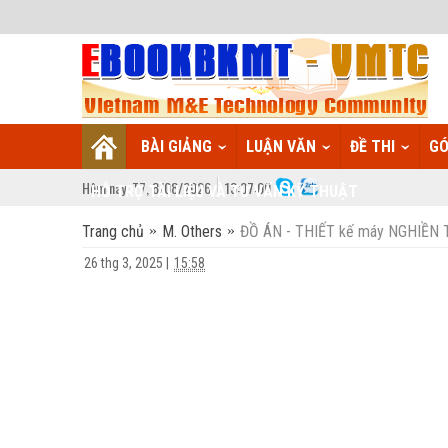
BÀI GIẢNG
LUẬN VĂN
ĐỀ THI
GÓ
Hôm nay:
T7,
8
/
08
/
2026
13
:
07:01
HỖ TRỢ TÀI LIỆU VÀ TƯ VẤN KỸ THUẬT
Trang chủ
M. Others
ĐỒ ÁN - THIẾT kế máy NGHIỀN 
26 thg 3, 2025
|
15:58