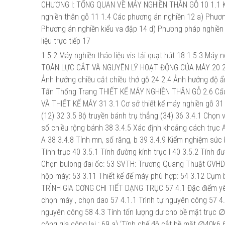
CHƯƠNG I: TỔNG QUAN VỀ MÁY NGHIỀN THÂN GỖ 10 1.1 Khá
nghiền thân gỗ 11 1.4 Các phương án nghiền 12 a) Phươn
Phương án nghiền kiểu va đập 14 d) Phương pháp nghiền 
liệu trực tiếp 17
1.5.2 Máy nghiền tháo liệu vis tải quạt hút 18 1.5.3 Máy
TOÁN LỰC CẮT VÀ NGUYÊN LÝ HOẠT ĐỘNG CỦA MÁY 20 2.1 L
Ảnh hưởng chiều cắt chiều thớ gỗ 24 2.4 Ảnh hưởng độ
Tấn Thống Trang THIẾT KẾ MÁY NGHIỀN THÂN GỖ 2.6 Cấu 
VÀ THIẾT KẾ MÁY 31 3.1 Cơ sở thiết kế máy nghiền gỗ 31 
(12) 32 3.5 Bộ truyền bánh trụ thẳng (34) 36 3.4.1 Chọn 
số chiều rộng bánh 38 3.4.5 Xác định khoảng cách trục A
A 38 3.4.8 Tính mn, số răng, b 39 3.4.9 Kiểm nghiệm sức
Tính trục 40 3.5.1 Tính đường kính trục I 40 3.5.2 Tính đ
Chọn bulong-đai ốc: 53 SVTH: Trương Quang Thuật GVHD
hộp máy: 53 3.11 Thiết kế đế máy phù hợp: 54 3.12 Cụm
TRÌNH GIA CƠNG CHI TIẾT DẠNG TRỤC 57 4.1 Đặc điểm yêu
chọn máy , chọn dao 57 4.1.1 Trình tự nguyên công 57 4
nguyên công 58 4.3 Tính tốn lượng dư cho bề mặt trục ∅
công gia công lại : 69 a) ‘Tính chế độ cắt bề mặt ∅40k6 