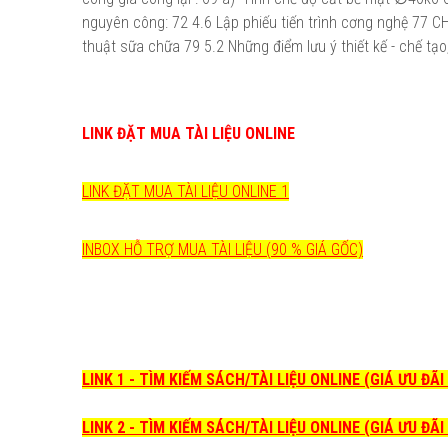
nguyên công: 72 4.6 Lập phiếu tiến trình cơng nghệ 77
thuật sữa chữa 79 5.2 Những điểm lưu ý thiết kế - chế tạo
LINK ĐẶT MUA TÀI LIỆU ONLINE
LINK ĐẶT MUA TÀI LIỆU ONLINE 1
INBOX HỖ TRỢ MUA TÀI LIỆU (90 % GIÁ GỐC)
LINK 1 - TÌM KIẾM SÁCH/TÀI LIỆU ONLINE (GIÁ ƯU ĐÃ
LINK 2 - TÌM KIẾM SÁCH/TÀI LIỆU ONLINE (GIÁ ƯU ĐÃ