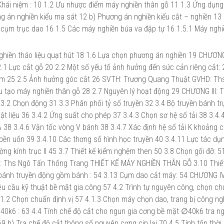
i niệm : 10 1.2 Ưu nhược điểm máy nghiền thân gỗ 11 1.3 Ứng dụn
g án nghiền kiểu ma sát 12 b) Phương án nghiền kiểu cắt – nghiền 13 
cụm trục dao 16 1.5 Các máy nghiền búa va đập tự 16 1.5.1 Máy nghi
 nghiền tháo liệu quạt hút 18 1.6 Lựa chọn phương án nghiền 19 CHƯƠNG
ực cắt gỗ 20 2.2 Một số yếu tố ảnh hưởng đến sức cản riêng cắt: 
 ẩm 25 2.5 Ảnh hưởng góc cắt 26 SVTH: Trương Quang Thuật GVHD: Th
tạo máy nghiền thân gỗ 28 2.7 Nguyên lý hoạt động 29 CHƯƠNG III: 
3.2 Chọn động 31 3.3 Phân phối tỷ số truyền 32 3.4 Bộ truyền bánh tr
vật liệu 36 3.4.2 Ứng suất cho phép 37 3.4.3 Chọn sơ hệ số tải 38 3.4.
 38 3.4.6 Vận tốc vòng V bánh 38 3.4.7 Xác định hệ số tải K khoảng 
 bền uốn 39 3.4.10 Các thơng số hình học truyền 40 3.4.11 Lực tác dụ
ường kính trục II 45 3.7 Thiết kế kiểm nghệm then 50 3.8 Chọn gối đỡ: 5
: Ths Ngô Tấn Thống Trang THIẾT KẾ MÁY NGHIỀN THÂN GỖ 3.10 Thiết
 bánh truyền động gồm bánh : 54 3.13 Cụm dao cắt máy: 54 CHƯƠNG I
 cầu kỹ thuật bề mặt gia công 57 4.2 Trình tự nguyên công, chọn ch
.1.2 Chọn chuẩn định vị 57 4.1.3 Chọn máy chọn dao, trang bị công n
40k6 : 63 4.4 Tính chế độ cắt cho ngun gia cơng bề mặt ∅40k6 tra n
69 b) Tra chế độ cắt thông số nguyên cơng cịn lại 70 4.5 Tính tốn thời