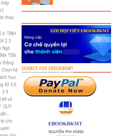
g máy
c)
ền tháo
 II: TÍNH
24 2.3
s Ngô
TÍNH TỐN
ụ thẳng
DONATE FOR EBOOKBKMT
4 Chọn hệ
cách trục
ng 40 3.6
1 3.9
 kế vỏ
V: QUY
uẩn ,
ghệ cho
guyên
 gian cho