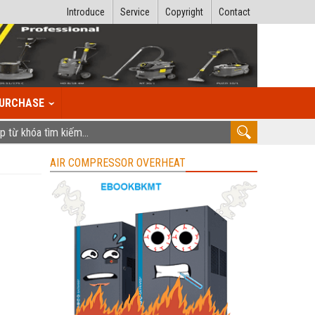
Introduce
Service
Copyright
Contact
URCHASE
AIR COMPRESSOR OVERHEAT