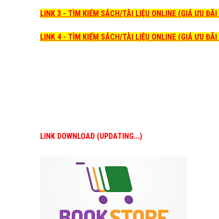
LINK 3 - TÌM KIẾM SÁCH/TÀI LIỆU ONLINE (GIÁ ƯU ĐÃ
LINK 4 - TÌM KIẾM SÁCH/TÀI LIỆU ONLINE (GIÁ ƯU ĐÃ
LINK DOWNLOAD (UPDATING...)