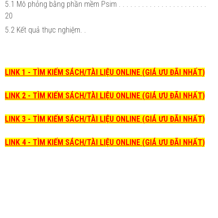
5.1 Mô phỏng bằng phần mềm Psim . . . . . . . . . . . . . . . . . . . . . . .
20
5.2 Kết quả thực nghiệm. .
LINK 1 - TÌM KIẾM SÁCH/TÀI LIỆU ONLINE (GIÁ ƯU ĐÃI NHẤT)
LINK 2 - TÌM KIẾM SÁCH/TÀI LIỆU ONLINE (GIÁ ƯU ĐÃI NHẤT)
LINK 3 - TÌM KIẾM SÁCH/TÀI LIỆU ONLINE (GIÁ ƯU ĐÃI NHẤT)
LINK 4 - TÌM KIẾM SÁCH/TÀI LIỆU ONLINE (GIÁ ƯU ĐÃI NHẤT)