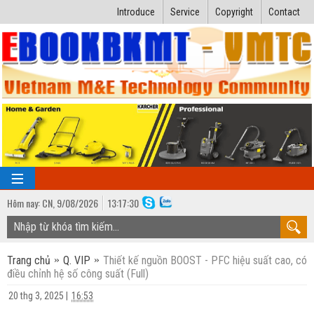
Introduce
Service
Copyright
Contact
Hôm nay:
CN,
9
/
08
/
2026
13
:
17:31
TRANG CHỦ
Trang chủ
Q. VIP
Thiết kế nguồn BOOST - PFC hiệu suất cao, có
Bài giảng kỹ thuật
điều chỉnh hệ số công suất (Full)
Ngành Nhiệt lạnh
Luận văn kỹ thuật
20 thg 3, 2025
|
16:53