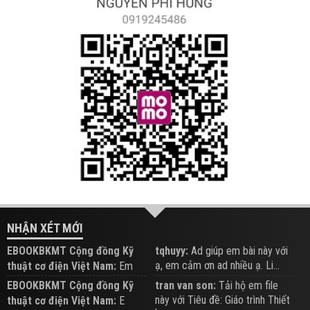
NHẬN XÉT MỚI
EBOOKBKMT Cộng đồng Kỹ
tqhuyy:
Ad giúp em bài này với
ạ, em cảm ơn ad nhiều ạ. Li...
thuật cơ điện Việt Nam:
Em
đăng trên Group hỗ trợ nhé
EBOOKBKMT Cộng đồng Kỹ
tran van son:
Tải hộ em file
này với Tiêu đề: Giáo trình Thiết
thuật cơ điện Việt Nam:
E