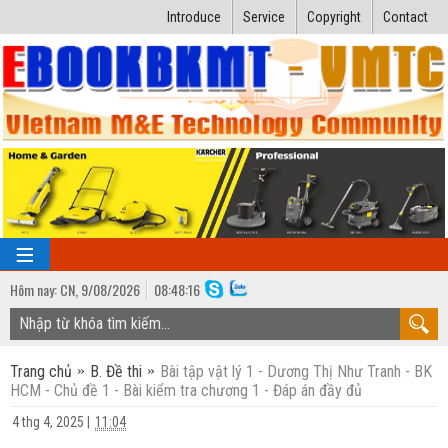
Introduce
Service
Copyright
Contact
Hôm nay:
CN,
9
/
08
/
2026
08
:
48:16
TRANG CHỦ
Trang chủ
B. Đề thi
Bài tập vật lý 1 - Dương Thị Như Tranh - BK
Bài giảng kỹ thuật
HCM - Chủ đề 1 - Bài kiểm tra chương 1 - Đáp án đầy đủ
Ngành Nhiệt lạnh
Luận văn kỹ thuật
4 thg 4, 2025
|
11:04