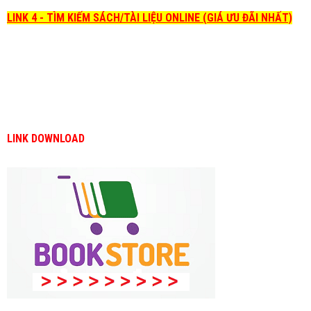
LINK 4 - TÌM KIẾM SÁCH/TÀI LIỆU ONLINE (GIÁ ƯU ĐÃI NHẤT)
LINK DOWNLOAD