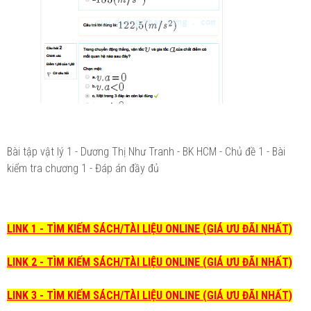
Bài tập vật lý 1 - Dương Thị Như Tranh - BK HCM - Chủ đề 1 - Bài
kiểm tra chương 1 - Đáp án đầy đủ
LINK 1 - TÌM KIẾM SÁCH/TÀI LIỆU ONLINE (GIÁ ƯU ĐÃI NHẤT)
LINK 2 - TÌM KIẾM SÁCH/TÀI LIỆU ONLINE (GIÁ ƯU ĐÃI NHẤT)
LINK 3 - TÌM KIẾM SÁCH/TÀI LIỆU ONLINE (GIÁ ƯU ĐÃI NHẤT)