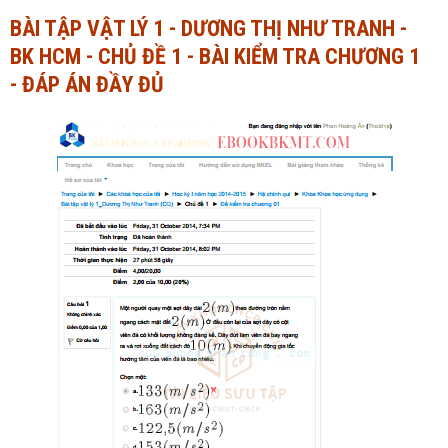
BÀI TẬP VẬT LÝ 1 - DƯƠNG THỊ NHƯ TRANH -
Ngành Tài chính - Ngân hàng
Ngành Quản trị kinh doanh
BK HCM - CHỦ ĐỀ 1 - BÀI KIỂM TRA CHƯƠNG 1
Khác
Ngành Tài chính - Ngân hàng
- ĐÁP ÁN ĐẦY ĐỦ
Bài giảng xã hội
Khác
Chính trị - Tư tưởng
Luận văn xã hội
Lịch sử - Văn hóa
Chính trị - Tư tưởng
Tâm lý học
Lịch sử - Văn hóa
Khác
Tâm lý học
Khác