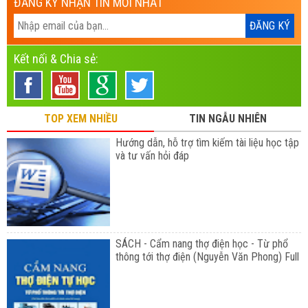
ĐĂNG KÝ NHẬN TIN MỚI NHẤT
Kết nối & Chia sẻ:
TOP XEM NHIỀU
TIN NGẪU NHIÊN
Hướng dẫn, hỗ trợ tìm kiếm tài liệu học tập
và tư vấn hỏi đáp
SÁCH - Cẩm nang thợ điện học - Từ phổ
thông tới thợ điện (Nguyễn Văn Phong) Full