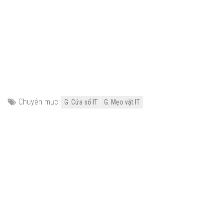
Chuyên mục:
G. Cửa sổ IT
G. Mẹo vặt IT