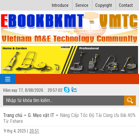
Introduce
Service
Copyright
Contact
Hôm nay:
T7,
8
/
08
/
2026
20
:
57:03
TRANG CHỦ
Trang chủ
G. Mẹo vặt IT
Nâng Cấp Tốc Độ Tải Cùng Ưu Đãi 40%
Bài giảng kỹ thuật
Từ Fshare
Ngành Nhiệt lạnh
Luận văn kỹ thuật
9 thg 4, 2025
|
20:51