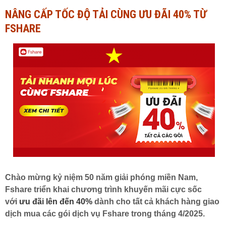
NÂNG CẤP TỐC ĐỘ TẢI CÙNG ƯU ĐÃI 40% TỪ
Ngành Tài chính - Ngân hàng
Ngành Quản trị kinh doanh
FSHARE
Khác
Ngành Tài chính - Ngân hàng
Bài giảng xã hội
Khác
Chính trị - Tư tưởng
Luận văn xã hội
Lịch sử - Văn hóa
Chính trị - Tư tưởng
Tâm lý học
Lịch sử - Văn hóa
Khác
Tâm lý học
Khác
Chào mừng kỷ niệm 50 năm giải phóng miền Nam,
Fshare triển khai chương trình khuyến mãi cực sốc
với
ưu đãi lên đến 40%
dành cho tất cả khách hàng giao
dịch mua các gói dịch vụ Fshare trong tháng 4/2025.