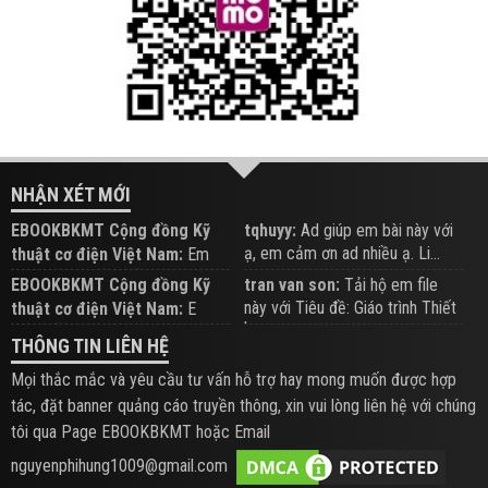
NHẬN XÉT MỚI
EBOOKBKMT Cộng đồng Kỹ
tqhuyy:
Ad giúp em bài này với
ạ, em cảm ơn ad nhiều ạ. Li...
thuật cơ điện Việt Nam:
Em
đăng trên Group hỗ trợ nhé
EBOOKBKMT Cộng đồng Kỹ
tran van son:
Tải hộ em file
này với Tiêu đề: Giáo trình Thiết
thuật cơ điện Việt Nam:
E
b...
xem hỗ trợ trên Group
THÔNG TIN LIÊN HỆ
Mọi thắc mắc và yêu cầu tư vấn hỗ trợ hay mong muốn được hợp
tác, đặt banner quảng cáo truyền thông, xin vui lòng liên hệ với chúng
tôi qua Page EBOOKBKMT hoặc Email
nguyenphihung1009@gmail.com