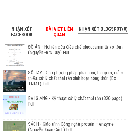
NHẬN XÉT
BÀI VIẾT LIÊN
NHẬN XÉT BLOGSPOT(0)
FACEBOOK
QUAN
ĐỒ ÁN - Nghiên cứu điều chế glucosamin từ vỏ tôm
(Nguyễn Đức Duy) Full
SỔ TAY - Các phương pháp phân loại, thu gom, giảm
thiểu, xử lý chất thải rắn sinh hoạt nông thôn (Bộ
TNMT) Full
BÀI GIẢNG - Kỹ thuật xử lý chất thải rắn (320 page)
Full
SÁCH - Giáo trình Công nghệ protein – enzyme
(Nguyễn Xuân Cảnh) Full