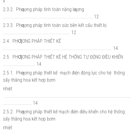
x
2.3.2. Phƣơng pháp tính toán năng lƣợng
........................................................................... 12
2.3.3. Phƣơng pháp tính toán sức bền kết cấu thiết bị
........................................................ 12
2.4. PHƢƠNG PHÁP THIẾT KẾ
........................................................................................... 14
2.5. PHƢƠNG PHÁP THIẾT KẾ HỆ THỐNG TỰ ĐỘNG ĐIỀU KHIỂN
........................... 14
2.5.1. Phƣơng pháp thiết kế mạch điện động lực cho hệ thống
sấy thăng hoa kết hợp bơm
nhiệt
..........................................................................................................
........................ 14
2.5.2. Phƣơng pháp thiết kế mạch điện điều khiển cho hệ thống
sấy thăng hoa kết hợp bơm
nhiệt