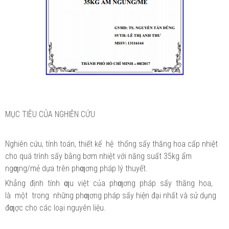
MỤC TIÊU CỦA NGHIÊN CỨU
Nghiên cứu, tính toán, thiết kế hệ thống sấy thăng hoa cấp nhiệt
cho quá trình sấy bằng bơm nhiệt với năng suất 35kg ẩm
ngƣng/mẻ dựa trên phƣơng pháp lý thuyết.
Khẳng định tính ƣu việt của phƣơng pháp sấy thăng hoa,
là một trong những phƣơng pháp sấy hiện đại nhất và sử dụng
đƣợc cho các loại nguyên liệu.