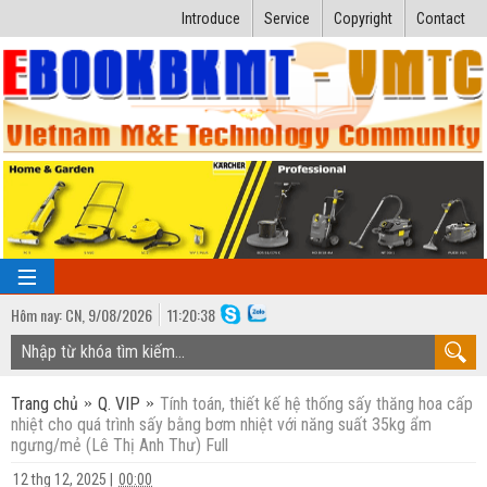
Introduce
Service
Copyright
Contact
Hôm nay:
CN,
9
/
08
/
2026
11
:
20:39
TRANG CHỦ
Trang chủ
Q. VIP
Tính toán, thiết kế hệ thống sấy thăng hoa cấp
Bài giảng kỹ thuật
nhiệt cho quá trình sấy bằng bơm nhiệt với năng suất 35kg ẩm
ngưng/mẻ (Lê Thị Anh Thư) Full
Ngành Nhiệt lạnh
Luận văn kỹ thuật
12 thg 12, 2025
|
00:00