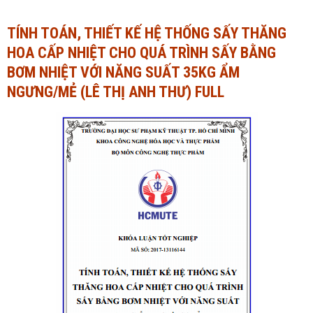
Ngành Tài chính - Ngân hàng
Ngành Quản trị kinh doanh
TÍNH TOÁN, THIẾT KẾ HỆ THỐNG SẤY THĂNG
HOA CẤP NHIỆT CHO QUÁ TRÌNH SẤY BẰNG
Khác
Ngành Tài chính - Ngân hàng
BƠM NHIỆT VỚI NĂNG SUẤT 35KG ẨM
Bài giảng xã hội
Khác
NGƯNG/MẺ (LÊ THỊ ANH THƯ) FULL
Chính trị - Tư tưởng
Luận văn xã hội
Lịch sử - Văn hóa
Chính trị - Tư tưởng
Tâm lý học
Lịch sử - Văn hóa
Khác
Tâm lý học
Khác