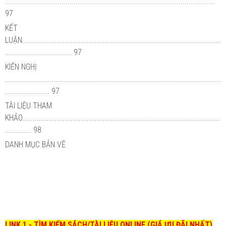
........................................................................................................
97
KẾT
LUẬN..................................................................................................
................................. 97
KIẾN NGHỊ
...........................................................................................................
...................... 97
TÀI LIỆU THAM
KHẢO..................................................................................................
............. 98
DANH MỤC BẢN VẼ
LINK 1 - TÌM KIẾM SÁCH/TÀI LIỆU ONLINE (GIÁ ƯU ĐÃI NHẤT)