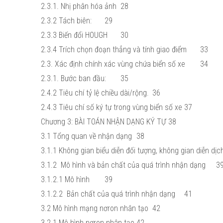
2.3.1. Nhị phân hóa ảnh
28
2.3.2 Tách biên:
29
2.3.3 Biến đổi HOUGH
30
2.3.4 Trích chọn đoạn thẳng và tính giao điểm
33
2.3. Xác định chính xác vùng chứa biển số xe
34
2.3.1. Bước ban đầu:
35
2.4.2 Tiêu chí tỷ lệ chiều dài/rộng.
36
2.4.3 Tiêu chí số ký tự trong vùng biển số xe
37
Chương 3: BÀI TOÁN NHẬN DẠNG KÝ TỰ
38
3.1 Tổng quan về nhận dạng
38
3.1.1 Không gian biểu diễn đối tượng, không gian diễn dịc
3.1.2 Mô hình và bản chất của quá trình nhận dạng
3
3.1.2.1 Mô hình
39
3.1.2.2 Bản chất của quá trình nhận dạng
41
3.2 Mô hình mạng nơron nhân tạo
42
3.2.1 Mô hình nơron nhân tạo
42