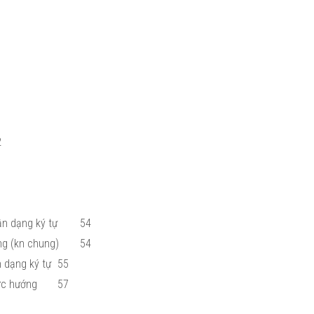
2
n dạng ký tự
54
ng (kn chung)
54
 dạng ký tự
55
ợc hướng
57