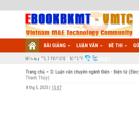
BÀI GIẢNG
LUẬN VĂN
ĐỀ THI
GÓ
Hôm nay:
T6,
7
/
08
/
2026
10
:
18:01
HỖ TRỢ TÀI LIỆU VÀ TƯ VẤN KỸ THUẬT
Trang chủ
D. Luận văn chuyên ngành Điện - Điện tử (Elect
Thanh Thủy)
8 thg 5, 2025
|
15:07