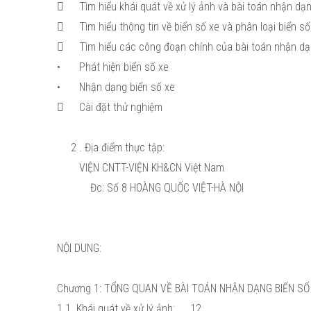

Tìm hiểu khái quát về xử lý ảnh và bài toán nhận dạ

Tìm hiểu thông tin về biển số xe và phân loại biển s

Tìm hiểu các công đoạn chính của bài toán nhận dạ
•
Phát hiện biển số xe
•
Nhận dạng biển số xe

Cài đặt thử nghiệm
2 . Địa điểm thực tập:
VIỆN CNTT-VIỆN KH&CN Việt Nam
Đc: Số 8 HOÀNG QUỐC VIỆT-HÀ NỘI
NỘI DUNG:
Chương 1: TỔNG QUAN VỀ BÀI TOÁN NHẬN DẠNG BIẾN SỐ
1.1. Khái quát về xử lý ảnh:
12