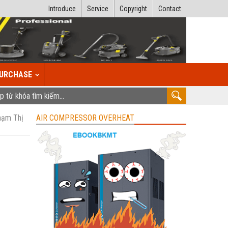
Introduce
Service
Copyright
Contact
URCHASE
hạm Thị
AIR COMPRESSOR OVERHEAT