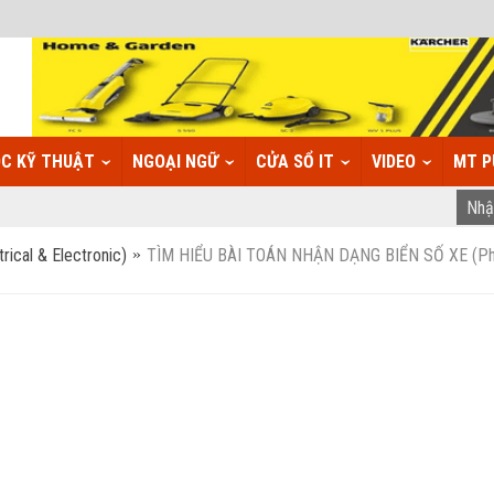
C KỸ THUẬT
NGOẠI NGỮ
CỬA SỔ IT
VIDEO
MT P
rical & Electronic)
TÌM HIỂU BÀI TOÁN NHẬN DẠNG BIỂN SỐ XE (P