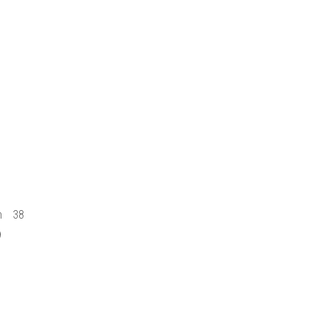
h
38
9