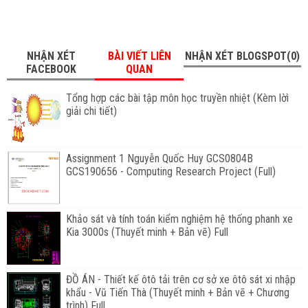
NHẬN XÉT
BÀI VIẾT LIÊN
NHẬN XÉT BLOGSPOT(0)
FACEBOOK
QUAN
Tổng hợp các bài tập môn học truyền nhiệt (Kèm lờì
giải chi tiết)
Assignment 1 Nguyễn Quốc Huy GCS0804B
GCS190656 - Computing Research Project (Full)
Khảo sát và tính toán kiểm nghiệm hệ thống phanh xe
Kia 3000s (Thuyết minh + Bản vẽ) Full
ĐỒ ÁN - Thiết kế ôtô tải trên cơ sở xe ôtô sát xi nhập
khẩu - Vũ Tiến Thà (Thuyết minh + Bản vẽ + Chương
trình) Full