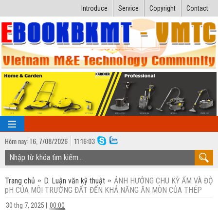
Introduce
Service
Copyright
Contact
Hôm nay:
T6,
7
/
08
/
2026
11
:
16:04
TRANG CHỦ
Trang chủ
D. Luận văn kỹ thuật
ẢNH HƯỞNG CHU KỲ ẨM VÀ ĐỘ
Bài giảng kỹ thuật
pH CỦA MÔI TRƯỜNG ĐẤT ĐẾN KHẢ NĂNG ĂN MÒN CỦA THÉP
Ngành Nhiệt lạnh
Luận văn kỹ thuật
30 thg 7, 2025
|
00:00