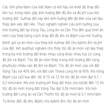
Các tỉnh phía Nam của Việt Nam có khí hậu và nhiệt độ thay đổi
liên tục trong năm, gây ảnh hưởng đến độ ẩm và độ pH của môi
trường đất. Sựthay đổi này làm ảnh hưởng đến độ bền của vật liệu
thép làm việc đất nền. Thực nghiệm nghiên cứu ảnh hưởng của
môi trường đất tại Vũng Tàu, Long An và Cần Thơ đến quá trình ăn
mòn của thép bằng cách thay đổi độ ẩm và độpH của môi trường.
Đánh giá sự ăn mòn của thép bởi sựthay đổi chu kỳkhô ẩm và pH
của đất. Kết quảthực nghiệm cho thấy tốc độ ăn mòn vật liệu thép
trong ba môi trường đất khác nhau cũng khác nhau tuy có cùng
độ ẩm và độpH. Tốc độ ăn mòn thép trong môi trường đất cũng
phụthuộc nhiều vào độ ẩm và độpH. Tốc độ ăn mòn cao với đất
Vũng Tàu với 40% ẩm, với đất cần Thơvà Long An là 90%. Khi nồng
độpH của cả3 loại đất ở6, 8 10 và 12 thì tốc độ ăn mòn đạt 0,1 –
0,2 mm/năm. Khi môi trường pH thay đổi theo chu kỳtừ6 đến 12 thì
tốc độ ăn mòn trong đất Vũng Tàu đạt 0,56 mm/năm. Với môi
trường đất Long an và Cần Thơthì tốc độ ăn mòn là 0,1 mm/năm.
Từ khóa: đất, độ ẩm, độpH, chu kỳkhô ẩm, tốc độ ăn mòn