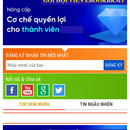
ĐĂNG KÝ NHẬN TIN MỚI NHẤT
Kết nối & Chia sẻ:
TOP XEM NHIỀU
TIN NGẪU NHIÊN