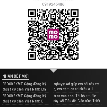
NHẬN XÉT MỚI
EBOOKBKMT Cộng đồng Kỹ
tqhuyy:
Ad giúp em bài này với
ạ, em cảm ơn ad nhiều ạ. Li...
thuật cơ điện Việt Nam:
Em
đăng trên Group hỗ trợ nhé
EBOOKBKMT Cộng đồng Kỹ
tran van son:
Tải hộ em file
này với Tiêu đề: Giáo trình Thiết
thuật cơ điện Việt Nam:
E
b...
xem hỗ trợ trên Group