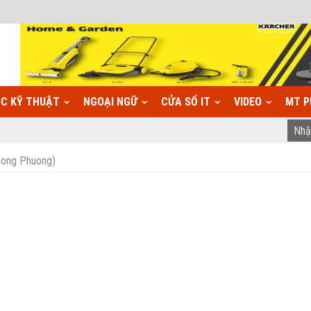
C KỸ THUẬT
NGOẠI NGỮ
CỬA SỔ IT
VIDEO
MT P
 Cong Phuong)