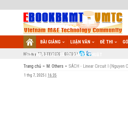
BÀI GIẢNG
LUẬN VĂN
ĐỀ THI
GÓ
Hôm nay:
T7,
8
/
08
/
2026
09
:
39:58
HỖ TRỢ TÀI LIỆU VÀ TƯ VẤN KỸ THUẬT
Trang chủ
M. Others
SÁCH - Linear Circuit I (Nguyen
1 thg 7, 2025
|
16:35