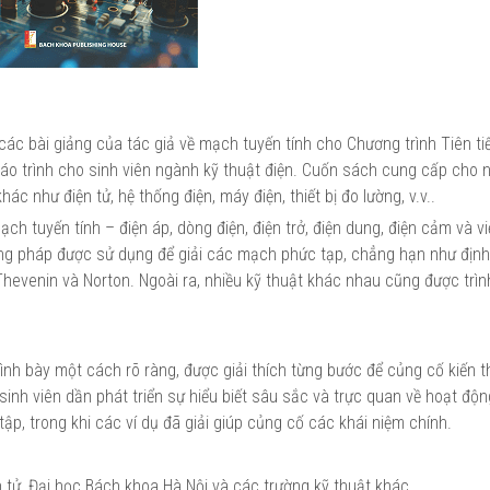
c bài giảng của tác giả về mạch tuyến tính cho Chương trình Tiên tiế
áo trình cho sinh viên ngành kỹ thuật điện. Cuốn sách cung cấp cho 
c như điện tử, hệ thống điện, máy điện, thiết bị đo lường, v.v..
ạch tuyến tính – điện áp, dòng điện, điện trở, điện dung, điện cảm và v
g pháp được sử dụng để giải các mạch phức tạp, chẳng hạn như định
hevenin và Norton. Ngoài ra, nhiều kỹ thuật khác nhau cũng được trìn
nh bày một cách rõ ràng, được giải thích từng bước để củng cố kiến t
nh viên dần phát triển sự hiểu biết sâu sắc và trực quan về hoạt độ
ập, trong khi các ví dụ đã giải giúp củng cố các khái niệm chính.
n tử, Đại học Bách khoa Hà Nội và các trường kỹ thuật khác.