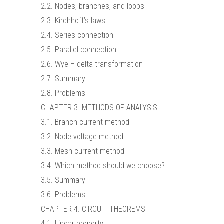
2.2. Nodes, branches, and loops
2.3. Kirchhoff’s laws
2.4. Series connection
2.5. Parallel connection
2.6. Wye – delta transformation
2.7. Summary
2.8. Problems
CHAPTER 3. METHODS OF ANALYSIS
3.1. Branch current method
3.2. Node voltage method
3.3. Mesh current method
3.4. Which method should we choose?
3.5. Summary
3.6. Problems
CHAPTER 4. CIRCUIT THEOREMS
4.1. Linear property