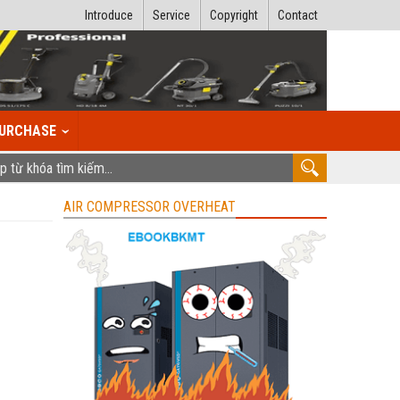
Introduce
Service
Copyright
Contact
URCHASE
AIR COMPRESSOR OVERHEAT