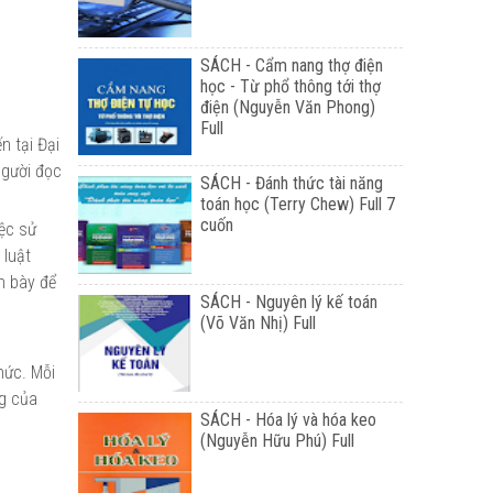
SÁCH - Cẩm nang thợ điện
học - Từ phổ thông tới thợ
điện (Nguyễn Văn Phong)
Full
n tại Đại
người đọc
SÁCH - Đánh thức tài năng
toán học (Terry Chew) Full 7
cuốn
iệc sử
 luật
h bày để
SÁCH - Nguyên lý kế toán
(Võ Văn Nhị) Full
hức. Mỗi
ng của
SÁCH - Hóa lý và hóa keo
(Nguyễn Hữu Phú) Full