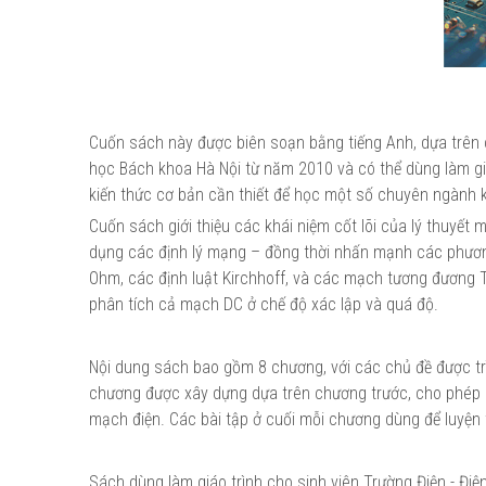
Cuốn sách này được biên soạn bằng tiếng Anh, dựa trên cá
học Bách khoa Hà Nội từ năm 2010 và có thể dùng làm gi
kiến thức cơ bản cần thiết để học một số chuyên ngành khá
Cuốn sách giới thiệu các khái niệm cốt lõi của lý thuyết m
dụng các định lý mạng – đồng thời nhấn mạnh các phươn
Ohm, các định luật Kirchhoff, và các mạch tương đương T
phân tích cả mạch DC ở chế độ xác lập và quá độ.
Nội dung sách bao gồm 8 chương, với các chủ đề được trì
chương được xây dựng dựa trên chương trước, cho phép si
mạch điện. Các bài tập ở cuối mỗi chương dùng để luyện t
Sách dùng làm giáo trình cho sinh viên Trường Điện - Điệ