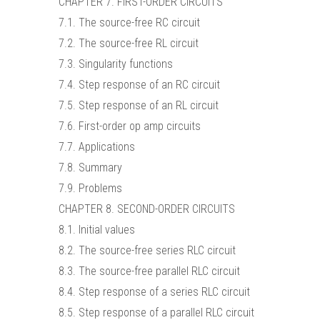
CHAPTER 7. FIRST-ORDER CIRCUITS
7.1. The source-free RC circuit
7.2. The source-free RL circuit
7.3. Singularity functions
7.4. Step response of an RC circuit
7.5. Step response of an RL circuit
7.6. First-order op amp circuits
7.7. Applications
7.8. Summary
7.9. Problems
CHAPTER 8. SECOND-ORDER CIRCUITS
8.1. Initial values
8.2. The source-free series RLC circuit
8.3. The source-free parallel RLC circuit
8.4. Step response of a series RLC circuit
8.5. Step response of a parallel RLC circuit