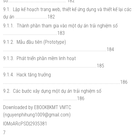
số............................................... 182
9.1. Lập kế hoạch trang web, thiết kế ứng dụng và thiết kế lại các
dự án ..........................182
9.1.1. Thành phần tham gia vào một dự án trải nghiệm số
............................................183
9.1.2. Mẫu đầu tiên (Prototype)
....................................................................................184
9.1.3. Phát triển phần mềm linh hoạt
............................................................................185
9.1.4. Hack tăng trưởng
...............................................................................................186
9.2. Các bước xây dựng một dự án trải nghiệm số
............................................................186
Downloaded by EBOOKBKMT VMTC
(nguyenphihung1009@gmail.com)
lOMoARcPSD|2935381
7