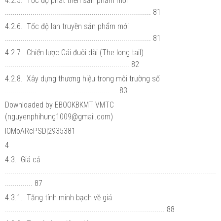
4.2.5. Tốc độ phát triển sản phẩm mới
.......................................................................... 81
4.2.6. Tốc độ lan truyền sản phẩm mới
.......................................................................... 81
4.2.7. Chiến lược Cái đuôi dài (The long tail)
............................................................... 82
4.2.8. Xây dựng thương hiệu trong môi trường số
......................................................... 83
Downloaded by EBOOKBKMT VMTC
(nguyenphihung1009@gmail.com)
lOMoARcPSD|2935381
4
4.3. Giá cả
...........................................................................................................
.............. 87
4.3.1. Tăng tính minh bạch về giá
................................................................................. 88