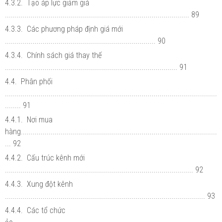
4.3.2. Tạo áp lực giảm giá
............................................................................................. 89
4.3.3. Các phương pháp định giá mới
............................................................................ 90
4.3.4. Chính sách giá thay thế
....................................................................................... 91
4.4. Phân phối
...........................................................................................................
........ 91
4.4.1. Nơi mua
hàng...................................................................................................
... 92
4.4.2. Cấu trúc kênh mới
............................................................................................... 92
4.4.3. Xung đột kênh
..................................................................................................... 93
4.4.4. Các tổ chức