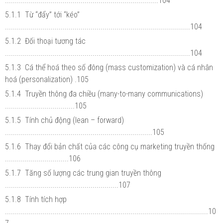
.............................................................................104
5.1.1 Từ “đẩy” tới “kéo”
.............................................................................................104
5.1.2 Đối thoại tương tác
.............................................................................................104
5.1.3 Cá thể hoá theo số đông (mass customization) và cá nhân
hoá (personalization) .105
5.1.4 Truyền thông đa chiều (many-to-many communications)
...................................105
5.1.5 Tính chủ động (lean – forward)
..........................................................................105
5.1.6 Thay đổi bản chất của các công cụ marketing truyền thống
................................106
5.1.7 Tăng số lượng các trung gian truyền thông
.........................................................107
5.1.8 Tính tích hợp
......................................................................................................10