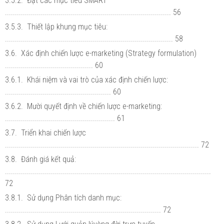
3.5.2. Đặt các mục tiêu SMART
................................................................................... 56
3.5.3. Thiết lập khung mục tiêu:
.................................................................................... 58
3.6. Xác định chiến lược e-marketing (Strategy formulation)
............................................ 60
3.6.1. Khái niệm và vai trò của xác định chiến lược:
..................................................... 60
3.6.2. Mười quyết định về chiến lược e-marketing:
....................................................... 61
3.7. Triển khai chiến lược
................................................................................................. 72
3.8. Đánh giá kết quả:
.......................................................................................................
72
3.8.1. Sử dụng Phân tích danh mục:
.............................................................................. 72