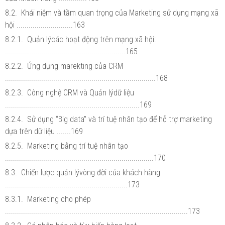
8.2. Khái niệm và tầm quan trọng của Marketing sử dụng mạng xã
hội ............................163
8.2.1. Quản lýcác hoạt động trên mạng xã hội:
............................................................165
8.2.2. Ứng dụng marekting của CRM
...........................................................................168
8.2.3. Công nghệ CRM và Quản lýdữ liệu
...................................................................169
8.2.4. Sử dụng “Big data” và trí tuệ nhân tạo để hỗ trợ marketing
dựa trên dữ liệu .......169
8.2.5. Marketing bằng trí tuệ nhân tạo
..........................................................................170
8.3. Chiến lược quản lývòng đời của khách hàng
.............................................................173
8.3.1. Marketing cho phép
...........................................................................................173