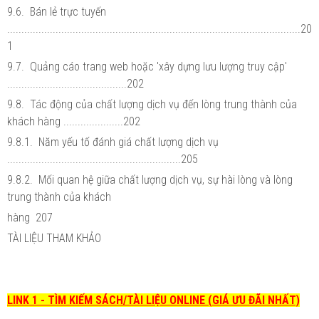
9.6. Bán lẻ trực tuyến
.......................................................................................................20
1
9.7. Quảng cáo trang web hoặc 'xây dựng lưu lượng truy cập'
..........................................202
9.8. Tác động của chất lượng dịch vụ đến lòng trung thành của
khách hàng .....................202
9.8.1. Năm yếu tố đánh giá chất lượng dịch vụ
.............................................................205
9.8.2. Mối quan hệ giữa chất lượng dịch vụ, sự hài lòng và lòng
trung thành của khách
hàng 207
TÀI LIỆU THAM KHẢO
LINK 1 - TÌM KIẾM SÁCH/TÀI LIỆU ONLINE (GIÁ ƯU ĐÃI NHẤT)