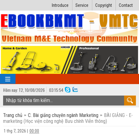
Introduce
Service
Copyright
Contact
Hôm nay:
T2,
10
/
08
/
2026
03
:
15:55
TRANG CHỦ
Trang chủ
C. Bài giảng chuyên ngành Marketing
BÀI GIẢNG - E-
Bài giảng kỹ thuật
marketing (Học viện công nghệ Bưu chính Viễn thông)
Ngành Nhiệt lạnh
Luận văn kỹ thuật
1 thg 7, 2026
|
00:00