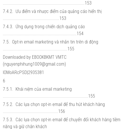
.......................................................................153
7.4.2. Ưu điểm và nhược điểm của quảng cáo hiển thị
.................................................153
7.4.3. Ứng dụng trong chiến dịch quảng cáo
................................................................154
7.5. Opt-in email marketing và nhắn tin trên di động
........................................................155
Downloaded by EBOOKBKMT VMTC
(nguyenphihung1009@gmail.com)
lOMoARcPSD|2935381
6
7.5.1. Khái niệm của email marketing
..........................................................................155
7.5.2. Các lựa chọn opt-in email để thu hút khách hàng
................................................156
7.5.3. Các lựa chọn opt-in email để chuyển đổi khách hàng tiềm
năng và giữ chân khách