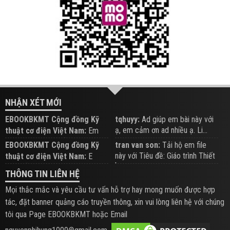
NHẬN XÉT MỚI
EBOOKBKMT Cộng đồng Kỹ
tqhuyy:
Ad giúp em bài này với
ạ, em cảm ơn ad nhiều ạ. Li...
thuật cơ điện Việt Nam:
Em
đăng trên Group hỗ trợ nhé
EBOOKBKMT Cộng đồng Kỹ
tran van son:
Tải hộ em file
này với Tiêu đề: Giáo trình Thiết
thuật cơ điện Việt Nam:
E
b...
xem hỗ trợ trên Group
THÔNG TIN LIÊN HỆ
Mọi thắc mắc và yêu cầu tư vấn hỗ trợ hay mong muốn được hợp
tác, đặt banner quảng cáo truyền thông, xin vui lòng liên hệ với chúng
tôi qua Page EBOOKBKMT hoặc Email