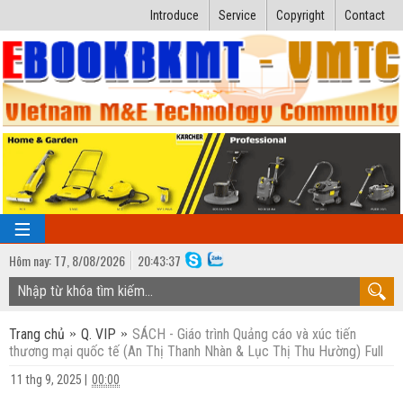
Introduce
Service
Copyright
Contact
Hôm nay:
T7,
8
/
08
/
2026
20
:
43:38
TRANG CHỦ
Trang chủ
Q. VIP
SÁCH - Giáo trình Quảng cáo và xúc tiến
Bài giảng kỹ thuật
thương mại quốc tế (An Thị Thanh Nhàn & Lục Thị Thu Hường) Full
Ngành Nhiệt lạnh
Luận văn kỹ thuật
11 thg 9, 2025
|
00:00