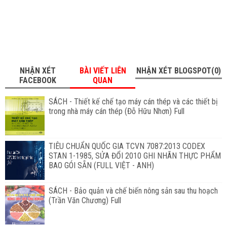
NHẬN XÉT
BÀI VIẾT LIÊN
NHẬN XÉT BLOGSPOT(0)
FACEBOOK
QUAN
SÁCH - Thiết kế chế tạo máy cán thép và các thiết bị
trong nhà máy cán thép (Đỗ Hữu Nhơn) Full
TIÊU CHUẨN QUỐC GIA TCVN 7087:2013 CODEX
STAN 1-1985, SỬA ĐỔI 2010 GHI NHÃN THỰC PHẨM
BAO GÓI SẴN (FULL VIỆT - ANH)
SÁCH - Bảo quản và chế biến nông sản sau thu hoạch
(Trần Văn Chương) Full