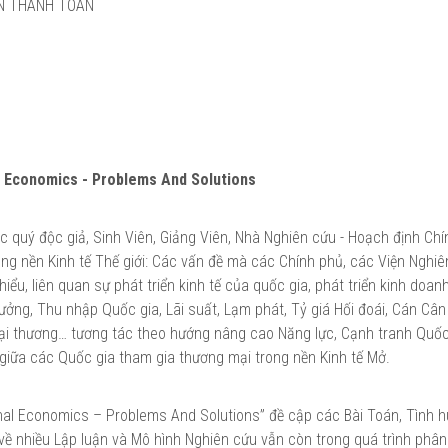
ÂN THANH TOÁN
al Economics - Problems And Solutions
 quý độc giả, Sinh Viên, Giảng Viên, Nhà Nghiên cứu - Hoạch định Ch
ong nền Kinh tế Thế giới: Các vấn đề mà các Chính phủ, các Viện Nghiê
ểu, liên quan sự phát triển kinh tế của quốc gia, phát triển kinh doan
ưởng, Thu nhập Quốc gia, Lãi suất, Lạm phát, Tỷ giá Hối đoái, Cán Câ
Ngoại thương… tương tác theo hướng nâng cao Năng lực, Cạnh tranh Quốc
giữa các Quốc gia tham gia thương mại trong nền Kinh tế Mở.
onal Economics – Problems And Solutions” đề cập các Bài Toán, Tình 
 về nhiều Lập luận và Mô hình Nghiên cứu vẫn còn trong quá trình phân 