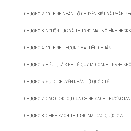
CHƯƠNG 2: MÔ HÌNH NHÂN TỐ CHUYÊN BIỆT VÀ PHÂN PH
CHƯƠNG 3: NGUỒN LỰC VÀ THƯƠNG MẠI: MÔ HÌNH HECKS
CHƯƠNG 4: MÔ HÌNH THƯƠNG MẠI TIÊU CHUẨN
CHƯƠNG 5: HIỆU QUẢ KINH TẾ QUY MÔ, CẠNH TRANH K
CHƯƠNG 6: SỰ DI CHUYỂN NHÂN TỐ QUỐC TẾ
CHƯƠNG 7: CÁC CÔNG CỤ CỦA CHÍNH SÁCH THƯƠNG MẠI
CHƯƠNG 8: CHÍNH SÁCH THƯƠNG MẠI CÁC QUỐC GIA