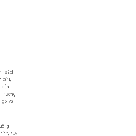
ính sách
n cứu,
h của
n Thương
 gia và
huống
tích, suy