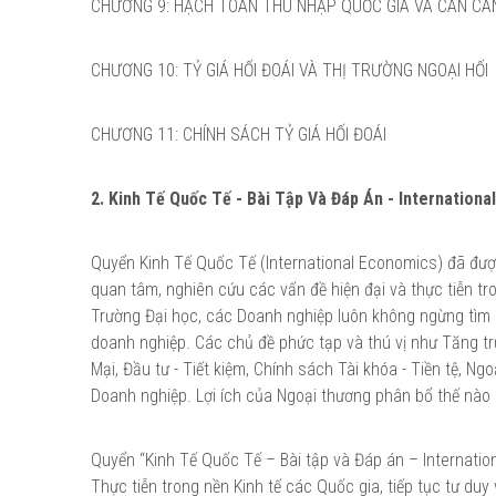
CHƯƠNG 9: HẠCH TOÁN THU NHẬP QUỐC GIA VÀ CÁN C
CHƯƠNG 10: TỶ GIÁ HỐI ĐOÁI VÀ THỊ TRƯỜNG NGOẠI HỐI
CHƯƠNG 11: CHÍNH SÁCH TỶ GIÁ HỐI ĐOÁI
2. Kinh Tế Quốc Tế - Bài Tập Và Đáp Án - Internation
Quyển Kinh Tế Quốc Tế (International Economics) đã được
quan tâm, nghiên cứu các vấn đề hiện đại và thực tiễn tr
Trường Đại học, các Doanh nghiệp luôn không ngừng tìm hi
doanh nghiệp. Các chủ đề phức tạp và thú vị như Tăng tr
Mại, Đầu tư - Tiết kiệm, Chính sách Tài khóa - Tiền tệ, 
Doanh nghiệp. Lợi ích của Ngoại thương phân bổ thế nào 
Quyển “Kinh Tế Quốc Tế – Bài tập và Đáp án – Internati
Thực tiễn trong nền Kinh tế các Quốc gia, tiếp tục tư duy