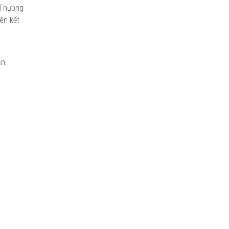
 Thương
ên kết
ần