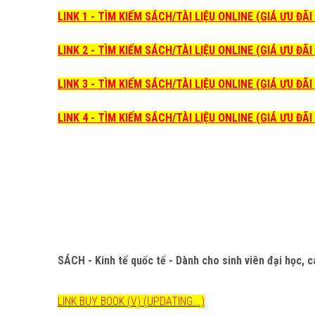
LINK 1 - TÌM KIẾM SÁCH/TÀI LIỆU ONLINE (GIÁ ƯU ĐÃ
LINK 2 - TÌM KIẾM SÁCH/TÀI LIỆU ONLINE (GIÁ ƯU ĐÃ
LINK 3 - TÌM KIẾM SÁCH/TÀI LIỆU ONLINE (GIÁ ƯU ĐÃ
LINK 4 - TÌM KIẾM SÁCH/TÀI LIỆU ONLINE (GIÁ ƯU ĐÃ
SÁCH - Kinh tế quốc tế - Dành cho sinh viên đại học,
LINK BUY BOOK (V) (UPDATING...)