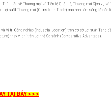
tạp Toàn cầu về Thương mại và Tiền tệ Quốc tế, Thương mại Dịch vụ và
t Lợi suất Thương mại (Gains from Trade) cao hơn, làm sáng tỏ các li
và Vị trí Công nghiệp (Industrial Location) trên cơ sở Lợi suất Tăng d
cture) thay vì chỉ trên Lợi thế So sánh (Comparative Advantage).
Y TẠI ĐÂY > > >