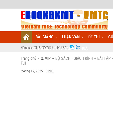
BÀI GIẢNG
LUẬN VĂN
ĐỀ THI
GÓ
Hôm nay:
T6,
7
/
08
/
2026
14
:
22:21
HỖ TRỢ TÀI LIỆU VÀ TƯ VẤN KỸ THUẬT
Trang chủ
Q. VIP
BỘ SÁCH - GIÁO TRÌNH + BÀI TẬP - K
Full
24 thg 12, 2025
|
00:00