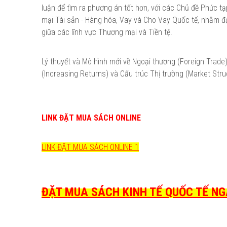
luận để tìm ra phương án tốt hơn, với các Chủ đề Phức 
mại Tài sản - Hàng hóa, Vay và Cho Vay Quốc tế, nhằm đạ
giữa các lĩnh vực Thương mại và Tiền tệ.
Lý thuyết và Mô hình mới về Ngoại thương (Foreign Trade) 
(Increasing Returns) và Cấu trúc Thị trường (Market Stru
LINK ĐẶT MUA SÁCH ONLINE
LINK ĐẶT MUA SÁCH ONLINE 1
ĐẶT MUA SÁCH KINH TẾ QUỐC TẾ NGA