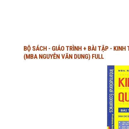
BỘ SÁCH - GIÁO TRÌNH + BÀI TẬP - KINH
(MBA NGUYỄN VĂN DUNG) FULL