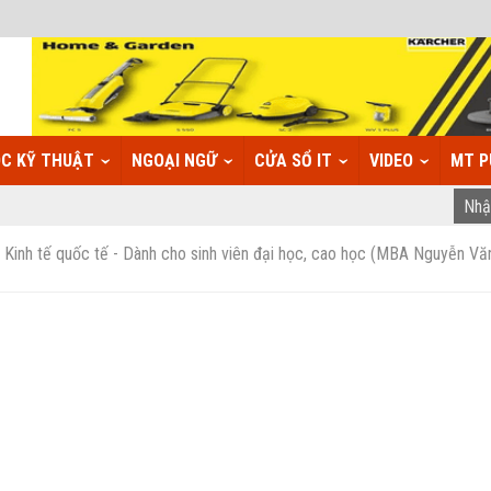
C KỸ THUẬT
NGOẠI NGỮ
CỬA SỔ IT
VIDEO
MT P
inh tế quốc tế - Dành cho sinh viên đại học, cao học (MBA Nguyễn Vă