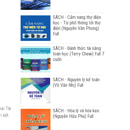
SÁCH - Cẩm nang thợ điện
học - Từ phổ thông tới thợ
điện (Nguyễn Văn Phong)
Full
SÁCH - Đánh thức tài năng
toán học (Terry Chew) Full 7
cuốn
SÁCH - Nguyên lý kế toán
(Võ Văn Nhị) Full
ại Tài
SÁCH - Hóa lý và hóa keo
n kết
(Nguyễn Hữu Phú) Full