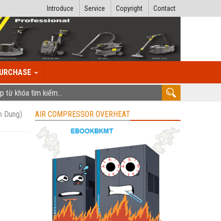
Introduce
Service
Copyright
Contact
URCHASE
n Dung)
AIR COMPRESSOR OVERHEAT