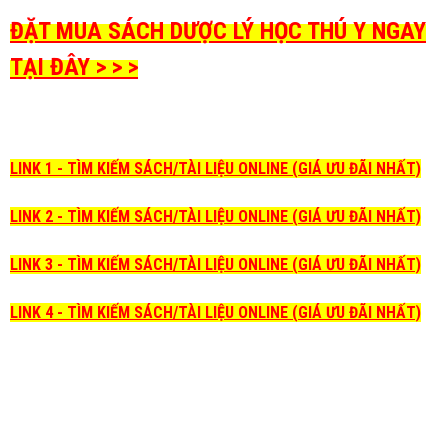
ĐẶT MUA SÁCH DƯỢC LÝ HỌC THÚ Y NGAY
TẠI ĐÂY > > >
LINK 1 - TÌM KIẾM SÁCH/TÀI LIỆU ONLINE (GIÁ ƯU ĐÃI NHẤT)
LINK 2 - TÌM KIẾM SÁCH/TÀI LIỆU ONLINE (GIÁ ƯU ĐÃI NHẤT)
LINK 3 - TÌM KIẾM SÁCH/TÀI LIỆU ONLINE (GIÁ ƯU ĐÃI NHẤT)
LINK 4 - TÌM KIẾM SÁCH/TÀI LIỆU ONLINE (GIÁ ƯU ĐÃI NHẤT)