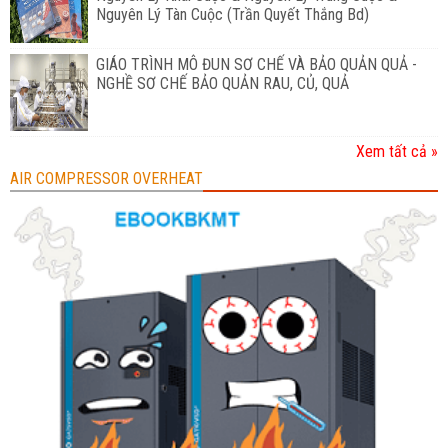
Nguyên Lý Tàn Cuộc (Trần Quyết Thắng Bd)
GIÁO TRÌNH MÔ ĐUN SƠ CHẾ VÀ BẢO QUẢN QUẢ -
NGHỀ SƠ CHẾ BẢO QUẢN RAU, CỦ, QUẢ
Xem tất cả »
AIR COMPRESSOR OVERHEAT