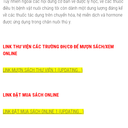
Tuy nhiên ngoài các nội dung cơ bản về dược lý học, về các thuốc
điều trị bệnh vật nuôi chúng tôi còn dành một dung lượng đáng kể
về các thuốc tác dụng trên chuyển hóa, hệ miễn dịch và hormone
được ứng dụng trong chăn nuôi thú y.
LINK THƯ VIỆN CÁC TRƯỜNG ĐH/CĐ ĐỂ MƯỢN SÁCH/XEM
ONLINE
LINK MƯỢN SÁCH THƯ VIỆN 1 (UPDATING...)
LINK ĐẶT MUA SÁCH ONLINE
LINK ĐẶT MUA SÁCH ONLINE 1 (UPDATING...)