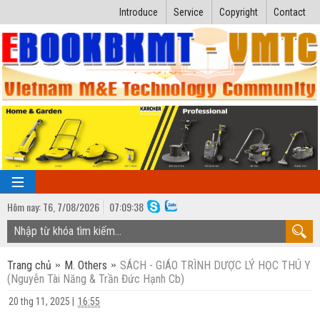
Introduce
Service
Copyright
Contact
Hôm nay:
T6,
7
/
08
/
2026
07
:
09:38
TRANG CHỦ
Trang chủ
M. Others
SÁCH - GIÁO TRÌNH DƯỢC LÝ HỌC THÚ Y
Bài giảng kỹ thuật
(Nguyễn Tài Năng & Trần Đức Hạnh Cb)
Ngành Nhiệt lạnh
Luận văn kỹ thuật
20 thg 11, 2025
|
16:55