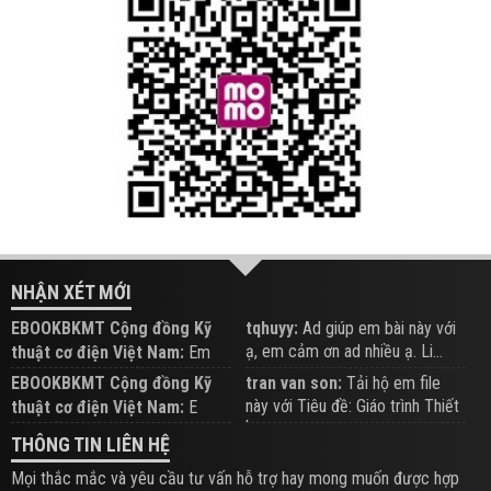
NHẬN XÉT MỚI
EBOOKBKMT Cộng đồng Kỹ
tqhuyy:
Ad giúp em bài này với
ạ, em cảm ơn ad nhiều ạ. Li...
thuật cơ điện Việt Nam:
Em
đăng trên Group hỗ trợ nhé
EBOOKBKMT Cộng đồng Kỹ
tran van son:
Tải hộ em file
này với Tiêu đề: Giáo trình Thiết
thuật cơ điện Việt Nam:
E
b...
xem hỗ trợ trên Group
THÔNG TIN LIÊN HỆ
Mọi thắc mắc và yêu cầu tư vấn hỗ trợ hay mong muốn được hợp