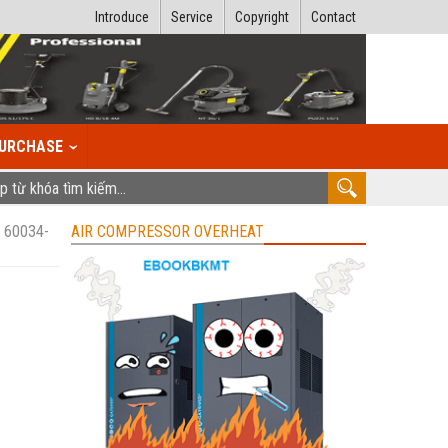
Introduce
Service
Copyright
Contact
URCHASE
 60034-
AIR COMPRESSOR OVERHEAT