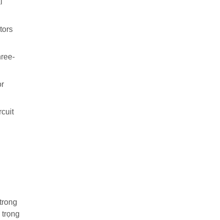
l
tors
hree-
or
rcuit
trong
 trọng