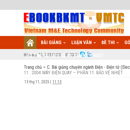
BÀI GIẢNG
LUẬN VĂN
ĐỀ THI
GÓ
Hôm nay:
T6,
7
/
08
/
2026
01
:
00:33
HỖ TRỢ TÀI LIỆU VÀ TƯ VẤN KỸ THUẬT
Trang chủ
C. Bài giảng chuyên ngành Điện - Điện tử (Elec
11 : 2004 MÁY ĐIỆN QUAY – PHẦN 11: BẢO VỆ NHIỆT
13 thg 11, 2025
|
11:13