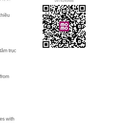
chiều
tâm trục
 from
es with