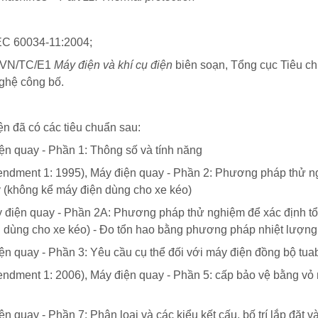
EC 60034-11:2004;
TCVN/TC/E1
Máy điện và khí cụ điện
biên soạn, Tổng cục Tiêu c
nghệ
công bố.
n đã có các tiêu chuẩn sau:
ện quay - Phần 1: Thông số và tính năng
ndment 1: 1995), Máy điện quay - Phần 2: Phương pháp thử 
y (không kể máy điện dùng cho xe kéo)
 điện quay - Phần 2A: Phương pháp thử nghiệm để xác định t
 dùng cho xe kéo) - Đo tổn hao bằng phương pháp nhiệt lượng
n quay - Phần 3: Yêu cầu cụ thể đối với máy điện đồng bộ tua
dment 1: 2006), Máy điện quay - Phần 5: cấp bảo vệ bằng vỏ 
uay - Phần 7: Phân loại và các kiểu kết cấu, bố trí lắp đặt và v