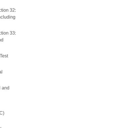
tion 32:
ncluding
tion 33:
nd
Test
al
l and
IC)