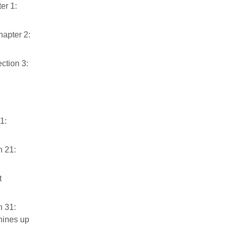
er 1:
hapter 2:
ction 3:
1:
n 21:
t
n 31:
hines up