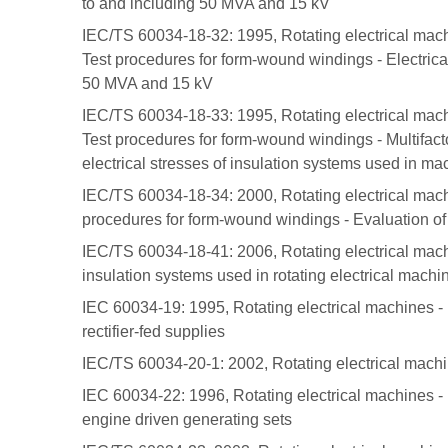
to and including 50 MVA and 15 kV
IEC/TS 60034-18-32: 1995, Rotating electrical machi
Test procedures for form-wound windings - Electrica
50 MVA and 15 kV
IEC/TS 60034-18-33: 1995, Rotating electrical machi
Test procedures for form-wound windings - Multifac
electrical stresses of insulation systems used in 
IEC/TS 60034-18-34: 2000, Rotating electrical machi
procedures for form-wound windings - Evaluation o
IEC/TS 60034-18-41: 2006, Rotating electrical machin
insulation systems used in rotating electrical machi
IEC 60034-19: 1995, Rotating electrical machines - 
rectifier-fed supplies
IEC/TS 60034-20-1: 2002, Rotating electrical machin
IEC 60034-22: 1996, Rotating electrical machines - 
engine driven generating sets