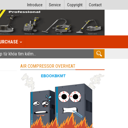
Introduce
Service
Copyright
Contact
URCHASE
AIR COMPRESSOR OVERHEAT