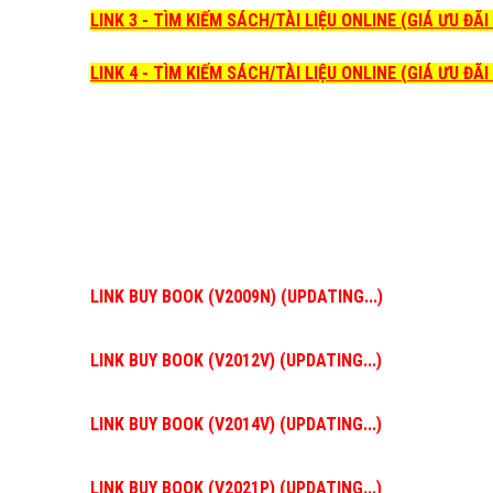
LINK 3 - TÌM KIẾM SÁCH/TÀI LIỆU ONLINE (GIÁ ƯU ĐÃ
LINK 4 - TÌM KIẾM SÁCH/TÀI LIỆU ONLINE (GIÁ ƯU ĐÃ
LINK BUY BOOK (V2009N) (UPDATING...)
LINK BUY BOOK (V2012V) (UPDATING...)
LINK BUY BOOK (V2014V) (UPDATING...)
LINK BUY BOOK (V2021P) (UPDATING...)