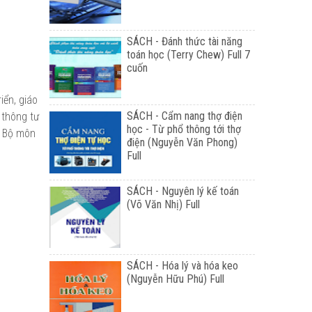
SÁCH - Đánh thức tài năng
toán học (Terry Chew) Full 7
cuốn
iển, giáo
SÁCH - Cẩm nang thợ điện
i thông tư
học - Từ phổ thông tới thợ
g Bộ môn
điện (Nguyễn Văn Phong)
Full
SÁCH - Nguyên lý kế toán
(Võ Văn Nhị) Full
SÁCH - Hóa lý và hóa keo
(Nguyễn Hữu Phú) Full