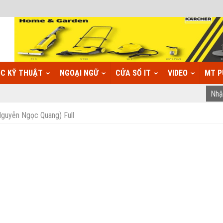
C KỸ THUẬT
NGOẠI NGỮ
CỬA SỔ IT
VIDEO
MT P
(Nguyễn Ngọc Quang) Full