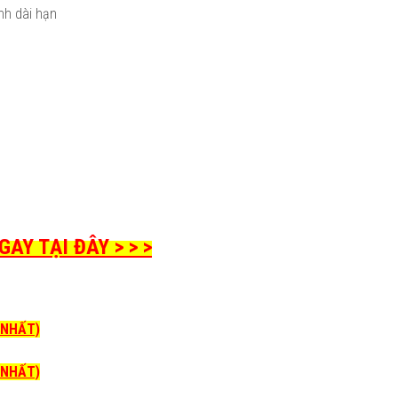
ịnh dài hạn
AY TẠI ĐÂY > > >
I NHẤT)
I NHẤT)