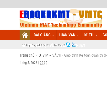
BÀI GIẢNG
LUẬN VĂN
ĐỀ THI
GÓ
Hôm nay:
T5,
6
/
08
/
2026
16
:
35:04
HỖ TRỢ TÀI LIỆU VÀ TƯ VẤN KỸ THUẬT
Trang chủ
Q. VIP
SÁCH - Giáo trình Kế toán quản trị 
1 thg 5, 2026
|
00:00