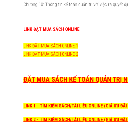
Chương 10: Thông tin kế toán quản trị với việc ra quyết đ
LINK ĐẶT MUA SÁCH ONLINE
LINK ĐẶT MUA SÁCH ONLINE 1
LINK ĐẶT MUA SÁCH ONLINE 2
ĐẶT MUA SÁCH KẾ TOÁN QUẢN TRỊ NG
LINK 1 - TÌM KIẾM SÁCH/TÀI LIỆU ONLINE (GIÁ ƯU ĐÃ
LINK 2 - TÌM KIẾM SÁCH/TÀI LIỆU ONLINE (GIÁ ƯU ĐÃ