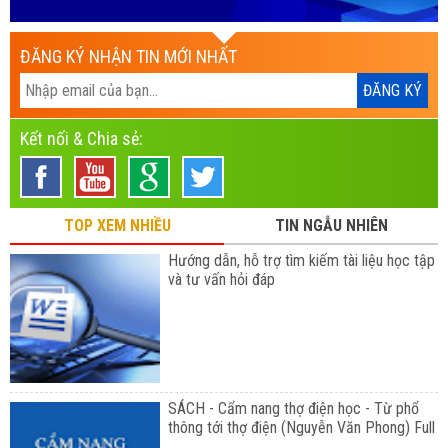
ĐĂNG KÝ NHẬN TIN MỚI NHẤT
Kết nối & Chia sẻ:
TOP XEM NHIỀU
TIN NGẪU NHIÊN
Hướng dẫn, hỗ trợ tìm kiếm tài liệu học tập
và tư vấn hỏi đáp
SÁCH - Cẩm nang thợ điện học - Từ phổ
thông tới thợ điện (Nguyễn Văn Phong) Full