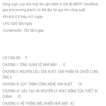
Công suất của nhà máy khi vận hành ở chế độ MGPP (modified
gas processing plant) có thể đạt tới quy mô công suất:
-Khí khô:4.9 triệu m3 /ngày
-LPG:1000 tấn/ngày
-Condensate: 350 tấn/ngày
LỜI CẢM ƠN
3
CHƯƠNG I: TỔNG QUAN VỀ NHÀ MÁY
4
CHƯƠNG II: NGUYÊN LIỆU SẢN XUẤT, SẢN PHẨM VÀ CHUỖI CUNG
ỨNG
6
CHƯƠNG III: QUY TRÌNH CÔNG NGHỆ SẢN XUẤT
19
CHƯƠNG IV: CẤU TẠO VÀ NGUYÊN LÝ HOẠT ĐỘNG CỦA THIẾT BỊ
CHÍNH
37
CHƯƠNG V: HỆ THỐNG ĐIỀU KHIỂN NHÀ MÁY
62