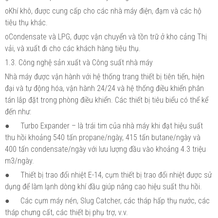
oKhí khô, được cung cấp cho các nhà máy điện, đạm và các hộ
tiêu thụ khác.
oCondensate và LPG, được vận chuyển và tồn trữ ở kho cảng Thị
vải, và xuất đi cho các khách hàng tiêu thụ.
1.3. Công nghệ sản xuất và Công suất nhà máy
Nhà máy được vận hành với hệ thống trang thiết bị tiên tiến, hiện
đại và tự động hóa, vận hành 24/24 và hệ thống điều khiển phân
tán lắp đặt trong phòng điều khiển. Các thiết bị tiêu biểu có thể kể
đến như:
●
Turbo Expander – là trái tim của nhà máy khi đạt hiệu suất
thu hồi khoảng 540 tấn propane/ngày, 415 tấn butane/ngày và
400 tấn condensate/ngày với lưu lượng đầu vào khoảng 4.3 triệu
m3/ngày.
●
Thiết bị trao đổi nhiệt E-14, cụm thiết bị trao đổi nhiệt được sử
dụng để làm lạnh dòng khí đầu giúp nâng cao hiệu suất thu hồi.
●
Các cụm máy nén, Slug Catcher, các tháp hấp thụ nước, các
tháp chưng cất, các thiết bị phụ trợ, v.v.