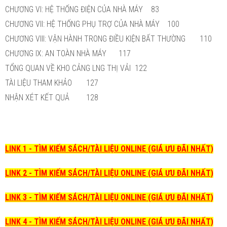
CHƯƠNG VI: HỆ THỐNG ĐIỆN CỦA NHÀ MÁY
83
CHƯƠNG VII: HỆ THỐNG PHỤ TRỢ CỦA NHÀ MÁY
100
CHƯƠNG VIII: VẬN HÀNH TRONG ĐIỀU KIỆN BẤT THƯỜNG
110
CHƯƠNG IX: AN TOÀN NHÀ MÁY
117
TỔNG QUAN VỀ KHO CẢNG LNG THỊ VẢI
122
TÀI LIỆU THAM KHẢO
127
NHẬN XÉT KẾT QUẢ
128
LINK 1 - TÌM KIẾM SÁCH/TÀI LIỆU ONLINE (GIÁ ƯU ĐÃI NHẤT)
LINK 2 - TÌM KIẾM SÁCH/TÀI LIỆU ONLINE (GIÁ ƯU ĐÃI NHẤT)
LINK 3 - TÌM KIẾM SÁCH/TÀI LIỆU ONLINE (GIÁ ƯU ĐÃI NHẤT)
LINK 4 - TÌM KIẾM SÁCH/TÀI LIỆU ONLINE (GIÁ ƯU ĐÃI NHẤT)