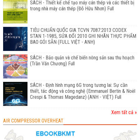
SÁCH - Thiết kế chế tạo máy cán thép và các thiết bị
trong nhà máy cán thép (Đỗ Hữu Nhơn) Full
TIÊU CHUẨN QUỐC GIA TCVN 7087:2013 CODEX
STAN 1-1985, SỬA ĐỔI 2010 GHI NHÃN THỰC PHẨM
BAO GÓI SẴN (FULL VIỆT - ANH)
SÁCH - Bảo quản và chế biến nông sản sau thu hoạch
(Trần Văn Chương) Full
SÁCH - Định hình mạng 6G trong tương lai: Sự cần
thiết, tác động và công nghệ (Emmanuel Bertin & Noël
Crespi & Thomas Magedanz) (ANH - VIỆT) Full
Xem tất cả »
AIR COMPRESSOR OVERHEAT