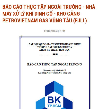
BÁO CÁO THỰC TẬP NGOÀI TRƯỜNG - NHÀ
Ngành Tài chính - Ngân hàng
Ngành Quản trị kinh doanh
MÁY XỬ LÝ KHÍ DINH CỐ - KHO CẢNG
Khác
Ngành Tài chính - Ngân hàng
PETROVIETNAM GAS VŨNG TÀU (FULL)
Bài giảng xã hội
Khác
Chính trị - Tư tưởng
Luận văn xã hội
Lịch sử - Văn hóa
Chính trị - Tư tưởng
Tâm lý học
Lịch sử - Văn hóa
Khác
Tâm lý học
Khác