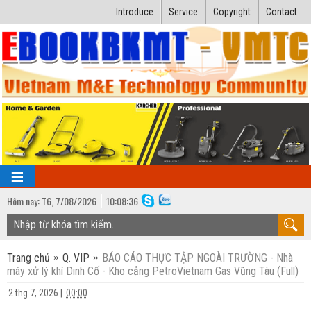
Introduce
Service
Copyright
Contact
Hôm nay:
T6,
7
/
08
/
2026
10
:
08:37
TRANG CHỦ
Trang chủ
Q. VIP
BÁO CÁO THỰC TẬP NGOÀI TRƯỜNG - Nhà
Bài giảng kỹ thuật
máy xử lý khí Dinh Cố - Kho cảng PetroVietnam Gas Vũng Tàu (Full)
Ngành Nhiệt lạnh
Luận văn kỹ thuật
2 thg 7, 2026
|
00:00